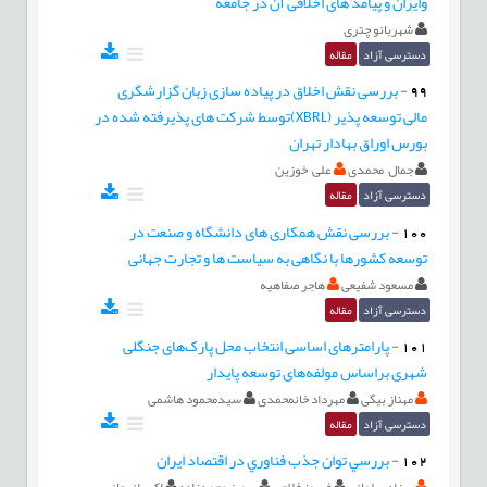
وایران و پیامد های اخلاقی آن در جامعه
شهربانو چتری
دسترسی آزاد
مقاله
99
-
بررسی نقش اخلاق در پیاده سازی زبان گزارشگری
مالی توسعه پذیر (XBRL)توسط شرکت های پذیرفته شده در
بورس اوراق بهادار تهران
جمال محمدی
علی خوزین
دسترسی آزاد
مقاله
100
-
بررسی نقش همکاری های دانشگاه و صنعت در
توسعه کشورها با نگاهی به سیاست ها و تجارت جهانی
مسعود شفیعی
هاجر صفاهیه
دسترسی آزاد
مقاله
101
-
پارامترهای اساسی انتخاب محل پارک‌های جنگلی
شهری براساس مولفه‌های توسعه پایدار
مهناز بیگی
مهرداد خانمحمدی
سیدمحمود هاشمی
دسترسی آزاد
مقاله
102
-
بررسي توان جذب فناوري در اقتصاد ايران