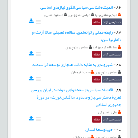
86
-
اندیشه‌شناسی سیاسی الگوی نیازهای اساسی
مهدی مظفری نیا
عباس منوچهری
مسعود غفاری
دسترسی آزاد
مقاله
87
-
رابطه مدنی و توانمندی: مطالعه تطبیقی «هانا آرنت» و
«آمارتیا سن»
عطاءاله کریم زاده
عباس منوچهری
دسترسی آزاد
مقاله
88
-
شهروندی به مثابه دلالت هنجاری توسعه فراستمند
عباس منوچهری
سعید نریمان
دسترسی آزاد
مقاله
89
-
اقتصاد سیاسی توسعه‌خواهی دولت در ایران بررسی
نظریۀ دسترسی باز و محدود «داگلاس نورث» در دورۀ
جمهوری اسلامی
علی رنجبرکی
دسترسی آزاد
مقاله
90
-
حق توسعۀ انسان
عباس منوچهری
محمد دشتی