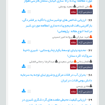
مورد مطالعه: پیاده¬راه¬سازی خیابان سلمان فارسی اهواز
علی شماعی
سعید یوسفی
دسترسی آزاد
مقاله
66
-
ارزیابی شاخص های نوشهرسازی با تأکید بر فشردگی،
بازآفرینی بافت قدیم و پیاده مداری (مطالعه موردی شهر
مراغه) (نوع مقاله : پژوهشی)
امید مبارکی
پروانه امیر حسینی
دسترسی آزاد
مقاله
67
-
محدودیتهای توسعة یکپارچة روستایی- شهری ناحیة
سروآباد (کردستان)
لقمان زمانی
عباس سعیدی
عبدالرضا رحمانی فضلی
دسترسی آزاد
مقاله
68
-
بحران آب در فلات مرکزی و ضرورتهای توجه به سرمایه
دانش بومی قنات در ایران
هادی ویسی
دسترسی آزاد
مقاله
69
-
ارزیابی کیفیت محیطی مقصدهای گردشگری شهری در
راستای توسعه پایدار مورد مطالعه: شهرستان شوشتر