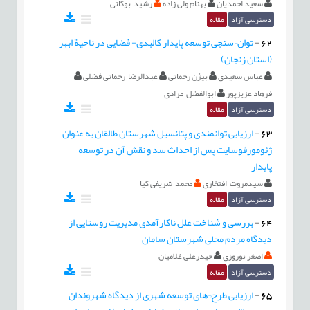
سعید احمدیان
بهنام ولی زاده
رشید بوکانی
دسترسی آزاد
مقاله
62
-
توان¬سنجی توسعه پایدار کالبدی- فضایی در ناحیة ابهر
(استان زنجان)
عباس سعیدی
بیژن رحمانی
عبدالرضا رحمانی فضلی
فرهاد عزیزپور
ابوالفضل مرادی
دسترسی آزاد
مقاله
63
-
ارزیابی توانمندی و پتانسیل شهرستان طالقان به عنوان
ژئومورفوسایت پس از احداث سد و نقش آن در توسعه
پایدار
سیدمروت افتخاری
محمد شریفی کیا
دسترسی آزاد
مقاله
64
-
بررسی و شناخت علل ناکارآمدی مدیریت روستایی از
دیدگاه مردم محلی شهرستان سامان
اصغر نوروزی
حیدرعلی غلامیان
دسترسی آزاد
مقاله
65
-
ارزیابی طرح¬های توسعه شهری از دیدگاه شهروندان