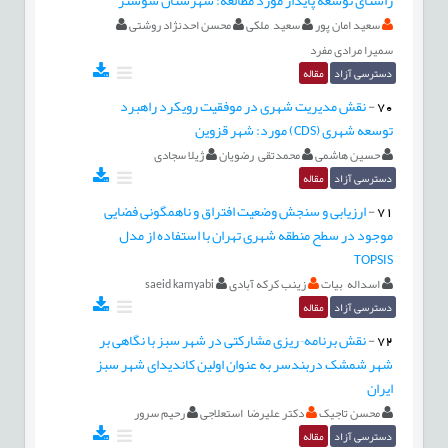
سعید امان پور
سعید ملکی
محسن احدنژاد روشتی
سمیرا مرادی مفرد
دسترسی آزاد
مقاله
70
-
نقش مدیریت شهری در موفقیت رویکرد راهبرد
توسعه شهری (CDS) مورد: شهر قزوین
حسین هاشمی
محمدتقی رضویان
ژیلا سجادی
دسترسی آزاد
مقاله
71
-
ارزیابی و سنجش وضعیت افتراق و ناهمگونی فضایی
موجود در سطح منطقه شهری تهران با استفاده از مدل
TOPSIS
اسداله بیات
زینب کرکه آبادی
saeid kamyabi
دسترسی آزاد
مقاله
72
-
نقش برنامه¬ریزی مشارکتی در شهر سبز با نگاهی بر
شهر شمشک دربندسر به عنوان اولین کاندیدای شهر سبز
ایران
محسن تاجیک
دکتر علیرضا استعلاجی
رحیم سرور
دسترسی آزاد
مقاله