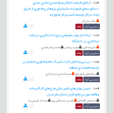
106
-
ارتقاي ظرفيت انتقال و توانمندي تجاري سازي
دستاوردهاي فناورانه سازمانهاي پژوهش و فناوري از طريق
ايجاد مراکز توسعه کسب و کار فناورانه
رضا بندريان
دسترسی آزاد
مقاله
107
-
ارائه چارچوب مفهومي براي اندازه گيري سرمايه
ساختاري در دانشگاه
عليرضا قزل
مجيد رمضان
محمدرضا زاهدي
دسترسی آزاد
مقاله
108
-
بررسي و تحلیل اثرات شهرک علم و فناوري اصفهان بر
توسعه اقتصادي منطقه
رمضانعلي شورمیج
مهسا اسدي عزيزآبادي
دسترسی آزاد
مقاله
109
-
تبیین روش‌هاي تأمين مالي طرح‌هاي کارآفرينانه
مطالعه موردی تعاونگران استان مازندران
حسنعلی آقاجانی
محسن عباسقلی پور
محدثه فهیمی راد
دسترسی آزاد
مقاله