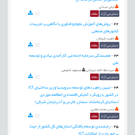
لیلی عبدلی
دسترسی آزاد
مقاله
22
-
روش‌های آموزش علوم و فناوری با نگاهی بر تجربیات
کشورهای صنعتی
ناهید شیخان
دسترسی آزاد
مقاله
23
-
همبستگی سرمایه اجتماعی، کارآمدی نهادی و توسعه
ملی
سیدعطاءالله سینائی
مسعود شفیعی
دسترسی آزاد
مقاله
24
-
تبیین راهبردهای توسعه سرویسها و زیرساختهای ICT
در کشور با رویکرد آمایش اقتصادی (مطالعه موردی
استانهای کرمانشاه، سمنان، فارس و آذربایجان شرقی)
حسن محمدغفاری
دسترسی آزاد
مقاله
25
-
رتبه‌بندی توسعه یافتگی استان‌های کل کشور از حیث
برخورداری از امکانات ICT