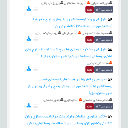
فرزانه عقبایی
علیرضا استعلاجی
پرویز کردوانی
دسترسی آزاد
مقاله
54
-
ارزیابی روند توسعه شهری با روش جا پای جغرافیا
(مطالعه موردی:منطقه 13کلانشهرتهران)
سمیه سادات سجادی
عباس ارغان
زینب کرکه آبادی
دسترسی آزاد
مقاله
55
-
ارزیابی عملکرد دهیاری ها در پیشبرد اهداف طرح های
هادی روستایی(مطالعه موردی: شهرستان زنجان)
محمدتقی حیدری
دسترسی آزاد
مقاله
56
-
بررسی چالش‌ها و راهبردهای توسعه‌ی فضایی
روستاشهرها (مطالعه موردی: بخش بندپی شرقی و غربی از
شهرستان بابل)
دکتر سعدی محمدی
الهام داوری
چنور محمدی
دسترسی آزاد
مقاله
57
-
تأثیر فناوری اطلاعات و ارتباطات در توانمند¬سازی روان
شناختی کشاورزان روستایی مورد مطالعه: روستاهای بخش