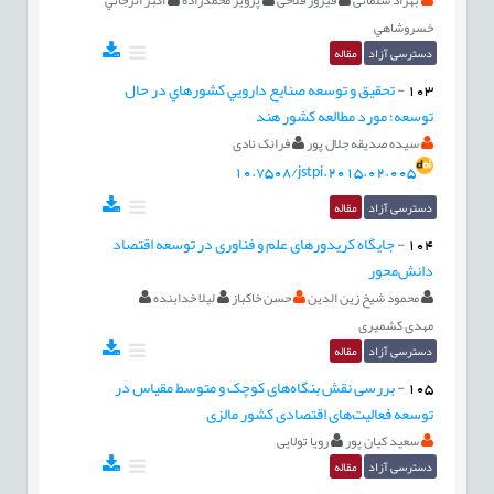
بهزاد سلمانی
فیروز فلاحی
پرویز محمدزاده
اکبر انرجاني
خسروشاهي
دسترسی آزاد
مقاله
103
-
تحقيق و توسعه صنايع دارويي کشورهاي در حال
توسعه؛ مورد مطالعه کشور هند
سیده صدیقه جلال پور
فرانک نادی
10.7508/jstpi.2015.02.005
دسترسی آزاد
مقاله
104
-
جایگاه کریدورهای علم و فناوری در توسعه اقتصاد
دانش‌محور
محمود شيخ زين الدين
حسن خاکباز
لیلا خدابنده
مهدی کشميری
دسترسی آزاد
مقاله
105
-
بررسی نقش بنگاه‌های کوچک و متوسط مقیاس در
توسعه فعالیت‌های اقتصادی کشور مالزی
سعید کیان پور
رویا تولایی
دسترسی آزاد
مقاله