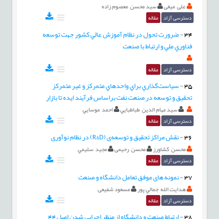
علی میغی
سید محسن معصوم زاده
دسترسی آزاد
مقاله
34
-
ضرورت تحول در نظام آموزش عالي كشور جهت توسعه
فناوري ملي و ارتباط با صنعت
دسترسی آزاد
مقاله
35
-
سياست‌گذاري براي واحد‌هاي متمركز و غير متمركز
تحقيق و توسعه در صنعت نفت براساس فرآيند ايده تا بازار
سيد مهام الدين طباطبایي
احمد موسايي
دسترسی آزاد
مقاله
36
-
نقش مراکز تحقیق و توسعه‌ی (R&D) در نظام نوآوری
محسن کشاورز
محسن رحيمی
مجيد سليمي
دسترسی آزاد
مقاله
37
-
نمونه های موفق تعامل دانشگاه و صنعت
هدايت الله جمالي پور
مسعود شفیعی
دسترسی آزاد
مقاله
38
-
ارتباط صنعت و دانشگاه از منظر اجرايي شدن اصل 44