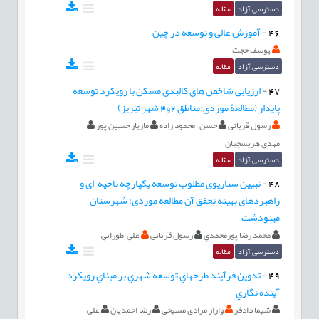
دسترسی آزاد
مقاله
46
-
آموزش عالی و توسعه در چین
یوسف حجت
دسترسی آزاد
مقاله
47
-
ارزیابی شاخص های کالبدی مسکن با رویکرد توسعه
پایدار (مطالعۀ موردی:مناطق 2و4 شهر تبریز)
رسول قربانی
حسن محمود زاده
مازیار حسین پور
مهدی هریسچیان
دسترسی آزاد
مقاله
48
-
تبیین سناریوی مطلوب توسعه یکپارچه ناحیه¬ای و
راهبردهای بهینه تحقق آن مطالعه موردی: شهرستان
مینودشت
محمد رضا پورمحمدي
رسول قربانی
علي طوراني
دسترسی آزاد
مقاله
49
-
تدوین فرآیند طرحهاي توسعه شهري بر مبناي رویکرد
آینده نگاري
شیما دادفر
واراز مرادی مسیحی
رضا احمدیان
علی