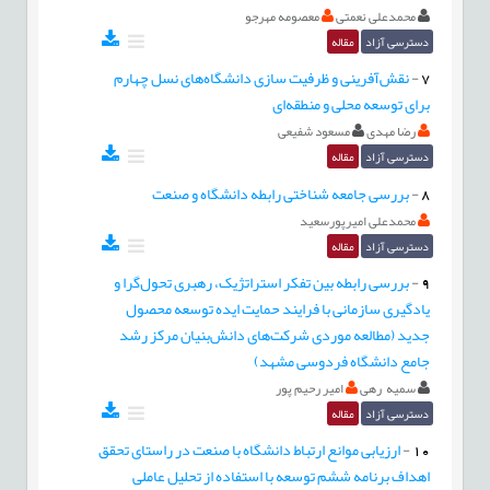
محمدعلی نعمتی
معصومه مهرجو
دسترسی آزاد
مقاله
7
-
نقش‌آفرینی و ظرفیت سازی دانشگاه‌های نسل چهارم
برای توسعه محلی و منطقه‌ای
رضا مهدی
مسعود شفیعی
دسترسی آزاد
مقاله
8
-
بررسی جامعه شناختی رابطه دانشگاه و صنعت
محمدعلی امیرپورسعید
دسترسی آزاد
مقاله
9
-
بررسی رابطه بین تفکر استراتژیک، رهبری تحول‌گرا و
یادگیری سازمانی با فرایند حمایت ایده توسعه محصول
جدید (مطالعه موردی شرکت‌های دانش‌بنیان مرکز رشد
جامع دانشگاه فردوسی مشهد)
سمیه رهی
امیر رحیم پور
دسترسی آزاد
مقاله
10
-
ارزیابی موانع ارتباط دانشگاه با صنعت در راستای تحقق
اهداف برنامه ششم توسعه با استفاده از تحلیل عاملی