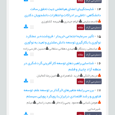
دسترسی آزاد
مقاله
14
-
شایستگی‏های اعضای هیات‏علمی جهت تحقق رسالت
دانشگاهی ؛ تامّلی بر ادراکات و انتظارات دانشجویان دکتری
قاسم سلیمی
الهام حیدری
فهیمه کشاورزی
دسترسی آزاد
مقاله
15
-
تأثیر سرمایه اجتماعی خریدار / فروشنده بر عملکرد
نوآوری با بکارگیری توسعه دانش مشتری و تعهد به نوآوری
عباسعلی رستگار
مهدی دهقانی سلطانی
حسین فارسی زاده
دسترسی آزاد
مقاله
16
-
شناسایی راهبردهای توسعه کارآفرینی گردشگری در
منطقه آزاد چابهار و قشم
مریم راشکی
فرید شاهمرادی
امین رضا کمالیان
دسترسی آزاد
مقاله
17
-
بررسی رابطه متغیرهای اثرگذار بر توسعه علم، توسعه
فناوری و رشد اقتصادی درایران با رویکرد پویایی سیستم
هومن شبابی
محمود يحيي زاده فر
سعید راسخی
میثم
شیرخدایی
دسترسی آزاد
مقاله