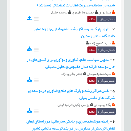
شده در سامانه مدیریت اطلاعات تحقیقاتی (سمات))
مینا نوری
حمیدرضا طهوری
پرستو جلیلی
دسترسی آزاد
مقاله
3
-
ظهور پارک ها و مراکز رشد علم و فناوری؛ وجه تمایز
دانشگاه سنتی و مدرن
حمید شفیع زاده
دسترسی آزاد
مقاله
4
-
تدوین سیاست علم، فناوری و نوآوری برای کشورهای در
حال توسعه: ارائه مدل مفهومی و تحلیل تطبیقی
سیده محیا سیدان
جعفر باقری نژاد
دسترسی آزاد
مقاله
5
-
نقش مراکز رشد و پارک های علم و فناوری در توسعه ی
شرکت های دانش بنیان
پگاه بهببهانی
یونس وکیل الرعیا فینی
دسترسی آزاد
مقاله
6
-
رابطه هوشمندسازی و چابکی سازمانی؛ در راستای ایفای
نقش اثربخش‌تر‌‌ مدارس در فرایند توسعه دانشی کشور