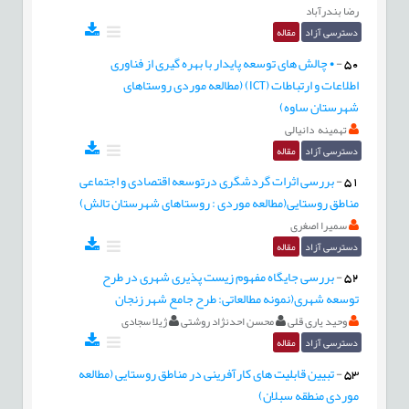
رضا بندرآباد
دسترسی آزاد
مقاله
50
-
• چالش های توسعه پایدار با بهره گیری از فناوری
اطلاعات و ارتباطات (ICT) (مطالعه موردی روستاهای
شهرستان ساوه)
تهمینه دانیالی
دسترسی آزاد
مقاله
51
-
بررسی اثرات گردشگری درتوسعه اقتصادی و اجتماعی
مناطق روستایی(مطالعه موردی : روستاهای شهرستان تالش)
سمیرا اصغری
دسترسی آزاد
مقاله
52
-
بررسی جایگاه مفهوم زیست پذیری شهری در طرح
توسعه شهری(نمونه مطالعاتی: طرح جامع شهر زنجان
وحید یاری قلی
محسن احدنژاد روشتی
ژیلا سجادی
دسترسی آزاد
مقاله
53
-
تبیین قابلیت های کارآفرینی در مناطق روستایی (مطالعه
موردی منطقه سبلان)