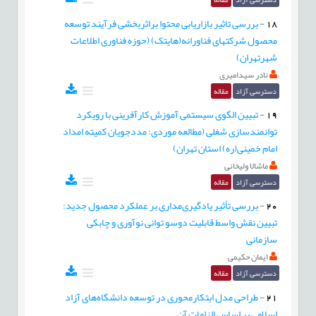
18
-
بررسی تاثیر بازاریابی محتوا براثربخشی فرآیند توسعه
محصول شرکتهای فناورانه(هایتک) (حوزه فناوری اطلاعات
شهرتهران‌)
نادر سیدامیری
دسترسی آزاد
مقاله
19
-
تبیین الگوی سیستمی آموزش کارآفرینی با رویکرد
توانمندسازی شغلی (مطالعه موردی: مددجویان کمیته امداد
امام خمینی(ره) استان تهران)
ماشالا ولیخانی
دسترسی آزاد
مقاله
20
-
بررسی تأثیر یادگیری‌مداری بر عملکرد محصول جدید:
تبیین نقش واسط قابلیت دوسو توانی نوآوری و چابکی
سازمانی
ایمان حکیمی
دسترسی آزاد
مقاله
21
-
طراحی مدل ابتکارمحوری در توسعه دانشگاه‌های آزاد
اسلامی بر اساس الزامات آن