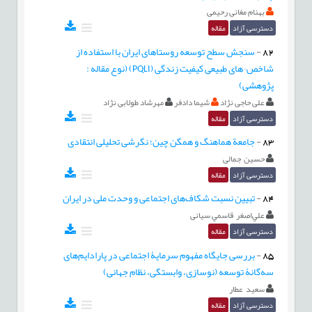
بهنام مغانی رحیمی
دسترسی آزاد
مقاله
82
-
سنجش سطح توسعه روستاهای ایران با استفاده از
شاخص¬های طبیعی کیفیت زندگی (PQLI) (نوع مقاله :
پژوهشی)
علی حاجی نژاد
شیما دادفر
مهرشاد طولابی نژاد
دسترسی آزاد
مقاله
83
-
جامعة هماهنگ و همگن چین؛ نگرشی تحلیلی انتقادی
حسین جمالی
دسترسی آزاد
مقاله
84
-
تبیین نسبت شکاف‌های اجتماعی و وحدت ملی در ایران
علي‌اصغر قاسمي سیانی
دسترسی آزاد
مقاله
85
-
بررسی جایگاه مفهوم سرمایۀ اجتماعی در پارادایم‌های
سه‌گانۀ توسعه (نوسازی، وابستگی، نظام جهانی)
سعید عطار
دسترسی آزاد
مقاله