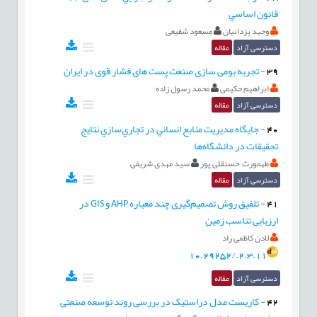
قانون اساسي
وحید یزدانیان
مسعود شفیعی
دسترسی آزاد
مقاله
39
-
تجربه بومی سازی صنعت پست های فشار قوی در ایران
ابراهیم حکیمی
محمد رسول زاده
دسترسی آزاد
مقاله
40
-
جايگاه مديريت منابع انساني در تجاري‌سازي نتايج
تحقيقات در دانشگاه‌ها
طهمورث حسنقلی پور
سید مهدی شریفی
دسترسی آزاد
مقاله
41
-
تلفیق روش تصمیم‌گیری چند معیاره AHP و GIS در
ارزیابی تناسب زمین
لادن کاظمی راد
10.29252/.2.3.11
دسترسی آزاد
مقاله
42
-
کاربست مدل دراستیک در بررسی روند توسعه صنعتی