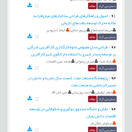
دسترسی آزاد
مقاله
91
-
اصول و راهکارهای طراحی ساختارهای میان‌افزا به
مثابه محرک توسعه بافت‌های تاریخی
مریم انجم شعاع
پیروز حناچی
الهام اندرودی
دسترسی آزاد
مقاله
92
-
طراحی مدل مفهومی نحوه اثرگذاری کارآفرینی شرکتی
بر توسعه پایدار شهری با استفاده از الگوی شهرکارآفرین
بابک ضیاء
مهران رضوانی
محمد عین القضات
دسترسی آزاد
مقاله
93
-
پژوهشگاه صنعت نفت، شصت سال تجربه و دانش در
مسیر اثربخشی به صنعت نفت
جعفر توفیقی
احمد روزبهانی
علی خان آقا
دسترسی آزاد
مقاله
94
-
نقش و جایگاه صندوق نوآوری و شکوفایی در توسعه
اقتصاد دانش بنیان
سیاوش ملکی فر
دسترسی آزاد
مقاله