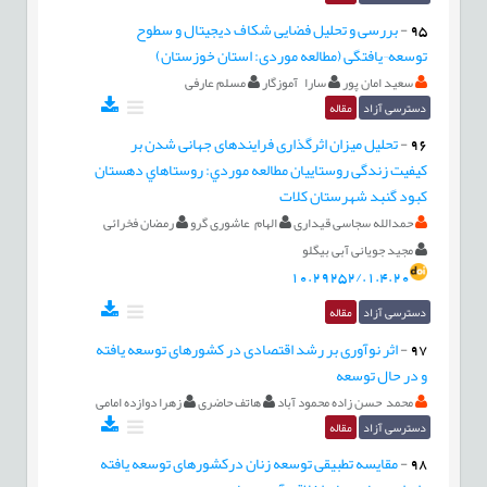
95
-
بررسی و تحلیل فضایی شکاف دیجیتال و سطوح
توسعه¬یافتگی (مطالعه موردی: استان خوزستان)
سعید امان پور
سارا آموزگار
مسلم عارفی
دسترسی آزاد
مقاله
96
-
تحليل میزان اثرگذاری فرایندهای جهانی شدن بر
کیفیت زندگی روستاييان مطالعه موردي: روستاهاي دهستان
کبود گنبد شهرستان کلات
حمدالله سجاسی قیداری
الهام عاشوری گرو
رمضان فخرائی
مجید جویانی آبی بیگلو
10.29252/.1.4.20
دسترسی آزاد
مقاله
97
-
اثر نوآوری بر رشد اقتصادی در کشورهای توسعه یافته
و در حال توسعه
محمد حسن زاده محمود آباد
هاتف حاضری
زهرا دوازده امامی
دسترسی آزاد
مقاله
98
-
مقایسه تطبیقی توسعه زنان درکشورهای توسعه یافته