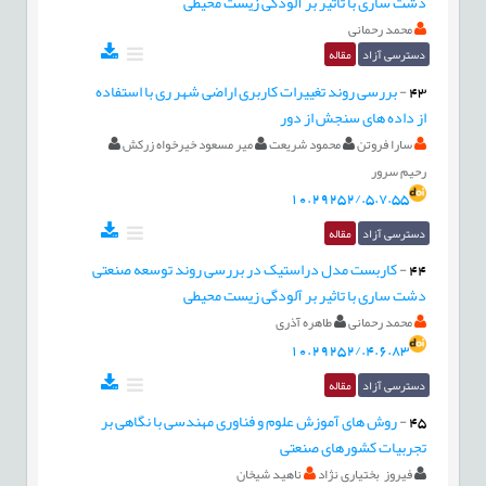
دشت ساری با تاثیر بر آلودگی زیست محیطی
محمد رحمانی
دسترسی آزاد
مقاله
43
-
بررسی روند تغییرات کاربری اراضی شهر ری با استفاده
از داده های سنجش از دور
سارا فروتن
محمود شریعت
میر مسعود خیرخواه زرکش
رحیم سرور
10.29252/.5.7.55
دسترسی آزاد
مقاله
44
-
کاربست مدل دراستیک در بررسی روند توسعه صنعتی
دشت ساری با تاثیر بر آلودگی زیست محیطی
محمد رحمانی
طاهره آذری
10.29252/.4.6.83
دسترسی آزاد
مقاله
45
-
روش های آموزش علوم و فناوری مهندسی با نگاهی بر
تجربیات کشورهای صنعتی
فیروز بختیاری نژاد
ناهید شیخان