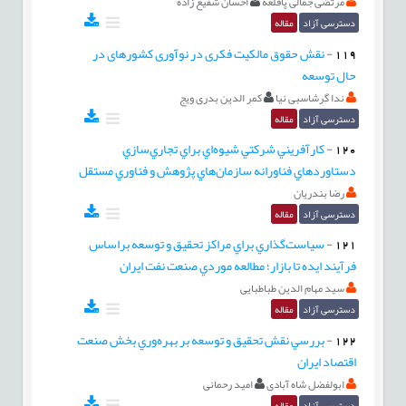
مرتضی جمالی پاقلعه
احسان شفیع زاده
دسترسی آزاد
مقاله
119
-
نقش حقوق مالکیت فکری در نوآوری کشورهای در
حال توسعه
ندا گرشاسبی نیا
کمر الدین بدری ویج
دسترسی آزاد
مقاله
120
-
کارآفريني شرکتي شيوه‌اي براي تجاري‌سازي
دستاوردهاي فناورانه سازمان‌هاي پژوهش و فناوري مستقل
رضا بندريان
دسترسی آزاد
مقاله
121
-
سياست‌گذاري براي مراكز تحقيق و توسعه براساس
فرآيند ايده تا بازار؛ مطالعه موردي صنعت نفت ايران
سید مهام الدین طباطبایی
دسترسی آزاد
مقاله
122
-
بررسي نقش تحقيق و توسعه بر بهره‌وري بخش صنعت
اقتصاد ايران
ابولفضل شاه آبادی
امید رحمانی
دسترسی آزاد
مقاله