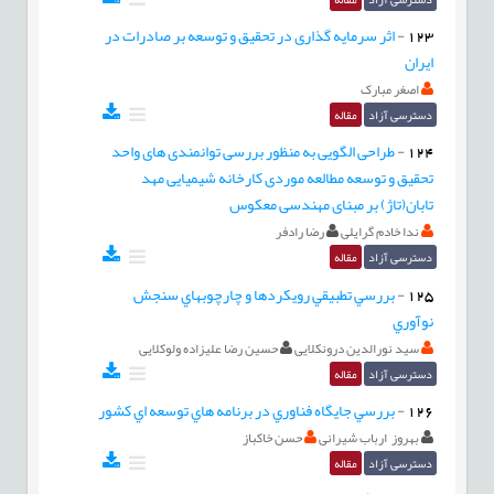
123
-
اثر سرمایه گذاری در تحقیق و توسعه بر صادرات در
ایران
اصغر مبارک
دسترسی آزاد
مقاله
124
-
طراحی الگویی به منظور بررسی توانمندی های واحد
تحقیق و توسعه مطالعه موردی کارخانه شیمیایی مهد
تابان(تاژ) بر مبنای مهندسی معکوس
ندا خادم گرایلی
رضا رادفر
دسترسی آزاد
مقاله
125
-
بررسي تطبيقي رويكردها و چارچوبهاي سنجش
نوآوري
سید نورالدین درونکلایی
حسین رضا علیزاده ولوکلایی
دسترسی آزاد
مقاله
126
-
بررسي جايگاه فناوري در برنامه هاي توسعه اي كشور
بهروز ارباب شیرانی
حسن خاکباز
دسترسی آزاد
مقاله