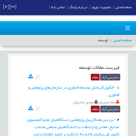
[ar]
[en]
صفحه اصلی
|
عضویت/ ورود
|
درباره رایمگ
|
تماس با ما
|
صفحه اصلی
توسعه
فهرست مقالات
توسعه
دسترسی آزاد
مقاله
1
-
الگوی اثربخش توسعه فناوری در سازمان‌های پژوهش و
فناوری
رضا بندریان
مهدی بندریان
دسترسی آزاد
مقاله
2
-
بررسی همکاریهای پژوهشی دستگاههای عضو کمیسیون
صنایع، معادن و ارتباطات با دانشگاههای صنعتی منتخب
کشور طی سالهای 89 و 90 (با تکیه بر تحلیل اطلاعات ثبت