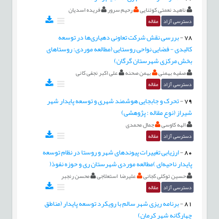
ناهید نعمتی کوتنایی
رحيم سرور
فریده اسدیان
دسترسی آزاد
مقاله
78
-
بررسی نقش شرکت تعاونی دهیاری‌ها در توسعه
کالبدی - فضایی نواحی روستایی (مطالعه موردی: روستاهای
بخش مرکزی شهرستان گرگان)
صفیه بهمنی
بهمن صحنه
علی اکبر نجفی کانی
دسترسی آزاد
مقاله
79
-
تحرک و جابجایی هوشمند شهری و توسعه پایدار شهر
شیراز (نوع مقاله : پژوهشی)
الهه کاوسی
جمال محمدی
دسترسی آزاد
مقاله
80
-
ارزیابی تغییرات پیوندهای شهر و روستا در نظام توسعه
پایدار ناحیه‌ای )مطالعه موردی شهرستان ری و حوزه نفوذ(
حسین توکلی کجانی
علیرضا استعلاجی
محسن رنجبر
دسترسی آزاد
مقاله
81
-
برنامه ریزی شهر سالم با رویکرد توسعه پایدار (مناطق
چهارگانه شهر کرمان)