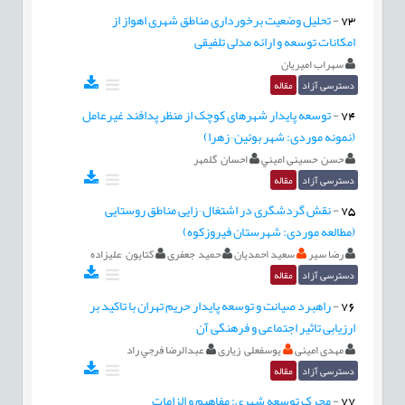
73
-
تحلیل وضعیت برخورداری مناطق شهری اهواز از
امکانات توسعه و ارائه مدلی تلفیقی
سهراب امیریان
دسترسی آزاد
مقاله
74
-
توسعه پایدار شهرهای کوچک از منظر پدافند غیر‏عامل
(نمونه موردی: شهر بوئین¬زهرا)
حسن حسینی اميني
احسان گلمهر
دسترسی آزاد
مقاله
75
-
نقش گردشگری در اشتغال¬زایی مناطق روستایی
(مطالعه موردی: شهرستان فیروزکوه)
رضا سير
سعید احمدیان
حمید جعفری
کتایون علیزاده
دسترسی آزاد
مقاله
76
-
راهبرد صيانت و توسعه پايدار حريم تهران با تاکید بر
ارزیابی تاثیر اجتماعی و فرهنگی آن
مهدی امینی
یوسفعلی زیاری
عبدالرضا فرجي راد
دسترسی آزاد
مقاله
77
-
محرک توسعه شهری: مفاهیم و الزامات