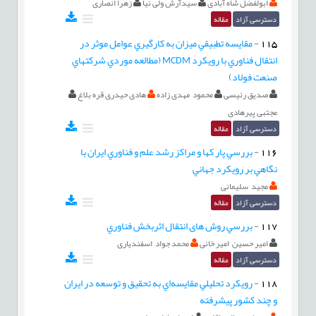
ابولفضل شاه آبادی
سیدآرش ولی نیا
زهرا انصاری
دسترسی آزاد
مقاله
115
-
مقايسه تطبيقي ميزان به کارگيري عوامل موثر در
انتقال فناوري با رويکرد MCDM (مطالعه موردي شرکتهاي
صنعت فولاد)
صدیق رئیسی
محمود مهدی زاده
هادی حیدری قره بلاغ
مجتبی پیرهادی
دسترسی آزاد
مقاله
116
-
بررسي پار كها و مراكز رشد علم و فناوري ايران با
نگاهي بر رويكرد جهاني
مجید سلیمانی
دسترسی آزاد
مقاله
117
-
بررسي روش های انتقال اثربخش فناوري
امیر حسین امیر خانی
محمد جواد اسفندیاری
دسترسی آزاد
مقاله
118
-
رويكرد تحليلي مقايسه‌اي به تحقیق و توسعه در ايران
و چند كشور پيشرفته