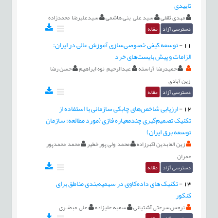
تاییدی
مهدی ثقفی
سید علی بنی هاشمی
سیدعلیرضا محمدزاده
دسترسی آزاد
مقاله
11
-
توسعه کیفی خصوصی‌سازی آموزش عالی در ایران:
الزامات و پیش بایست‌های خرد
حمیدرضا آراسته
عبدالرحیم نوه ابراهیم
حسن رضا
زین آبادی
دسترسی آزاد
مقاله
12
-
ارزیابی شاخص‌های چابکی سازمانی با استفاده از
تکنیک تصمیم‌گیری چندمعیاره فازی (مورد مطالعه: سازمان
توسعه برق ایران)
زین العابدین اکبرزاده
محمد ولی پور خطیر
محمد محمدپور
عمران
دسترسی آزاد
مقاله
13
-
تکنیک های داده‌کاوی در سهمیه‌بندی مناطق برای
کنکور
نرجس سرعتی آَشتیانی
سمیه علیزاده
علی مبصّـری