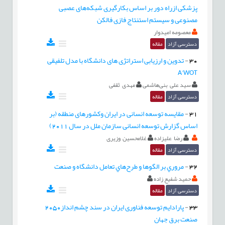
پزشکی ازراه دور بر اساس بکارگیری شبکه‌های عصبی
مصنوعی و سیستم استنتاج فازی فالکن
معصومه امیدوار
دسترسی آزاد
مقاله
30
-
تدوین و ارزیابی استراتژی های دانشگاه با مدل تلفیقی
A'WOT
سید علی بنی‌هاشمی
مهدی ثقفی
دسترسی آزاد
مقاله
31
-
مقایسه توسعه انسانی در ایران وکشورهای منطقه (بر
اساس گزارش توسعه انسانی سازمان ملل در سال 2011)
رضا علیزاده
غلامحسین وزیری
دسترسی آزاد
مقاله
32
-
مروري بر الگوها و طرح‌هاي تعامل دانشگاه و صنعت
حمید شفیع زاده
دسترسی آزاد
مقاله
33
-
پارادایم توسعه فناوری ایران در سند چشم انداز2050
صنعت برق جهان