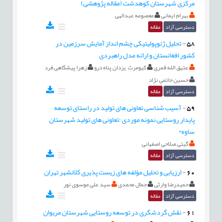
مرکزی شهرستان کوهدشت (مقاله پژوهشی)
بهرام ایمانی
معصومه عبدالهی
دسترسی آزاد
مقاله
58
-
تحلیل ژئوپولیتیکی چشم انداز آمایش سرزمین در
کشور افغانستان و ارائه مدل راهبردی
عتیق الله قمری
کیومرث یزدان پناه درو
زهرا پیشگاهی فرد
حسین حاتمی نژاد
دسترسی آزاد
مقاله
59
-
آسیب شناسی تعاونی های تولید در راستای توسعه
پایدار روستایی نمونه موردی :تعاونی های تولید شهرستان
ساوه*
گیتی صلاحی اصفهانی
دسترسی آزاد
مقاله
60
-
ارزیابی و تحلیل مؤلفه های زیست پذیری کلانشهر تهران
حمیدرضا وارثی
جمال محمدی
سید علی موسوی نور
دسترسی آزاد
مقاله
61
-
نقش گردشگری در توسعه روستایی شهرستان مریوان