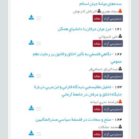
سده‌های میانة جهان اسلام
سجاد هجری
آذرتاش آذرنوش
دسترسی آزاد
مقاله
121
-
مرز ميان عرفان با دانشهاي همگن
علي شيرواني
دسترسی آزاد
مقاله
122
-
نگاهي فلسفي به تأثير اخلاق و قانون بر رعايت نظم
عمومي
عبدالرزاق حسامي‌فر
دسترسی آزاد
مقاله
123
-
تحليل مقايسه‌يي ديدگاه فارابي و ابن‌عربي دربارة
جايگاه اخلاق و عرفان در جامعة آرماني
فرشته ندري ابيانه
دسترسی آزاد
مقاله
124
-
صلح و سعادت در فلسفة سياسي صدرالمتألهين
محمد مشکات
دسترسی آزاد
مقاله