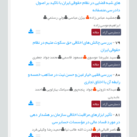
های شبه قضایی در نظام حقوقی ایران با تاکید بر اصول
دادرسی منصفانه
جمشید عباس زاده
بیژن عباسی
ولي رستمي
ابراهیم موسی زاده
دسترسی آزاد
مقاله
79
-
بررسی چالش های اخلاقی حق سکوت متهم در نظام
حقوقی ایران
سید علیرضا موسوی
مسعود قاسمی
محمد جواد جعفری
دسترسی آزاد
مقاله
80
-
بررسی فقهی خیارغبن و حسن نیت در مذاهب خمسه و
رابطه آن با اخلاق تجاری
عبداله ناروئی
جواد پنجه‌پور
سیامک بهارلویی
احمد
عابدینی
دسترسی آزاد
مقاله
81
-
تأثیر ابزارهای مراقبت اخلاقی سازمان بر هشدار دهی
در مورد فساد مالی در مؤسسات حسابرسی
ناصر اقبالی فر
قدرت الله طالب نیا
حمید رضا وکیلی فرد
دسترسی آزاد
مقاله