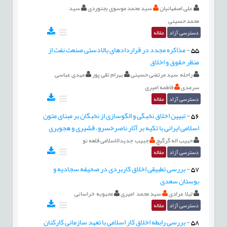
علی اصفهانیان
سید محمد موسوی بجنوردی
سید
محمد حسینی
دسترسی آزاد
مقاله
55
-
مذاکره مجدد در قراردادهای بالادستی صنعت نفت از
منظر حقوق و اخلاق
راحله سید مرتضی حسینی
بهرام تقی پور
مهدی عباسی
سرمدی
فاطمه امیری
دسترسی آزاد
مقاله
56
-
تبیین اخلاق نخبگی و الگوسازی از نخبگان بر مبنای متون
اسلامی ایرانی با تکیه بر آثار ناصرخسرو، قشیری و هجویری
حبیب اله گرگیچ
جبیب جدیدالاسلامی قلعه نو
دسترسی آزاد
مقاله
57
-
بررسی تطبیقی اخلاق کاربردی در صحیفه سجادیه و
بوستان سعدی
لیلا مرادی
سید محمد امیری
محبوبه خراسانی
دسترسی آزاد
مقاله
58
-
بررسی رابطه اخلاق کار اسلامی با تعهد سازمانی کارکنان