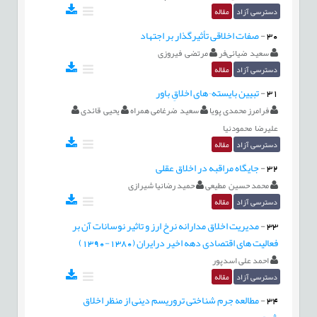
دسترسی آزاد
مقاله
30
-
صفات اخلاقی تأثیرگذار بر اجتهاد
سعید ضیائی‌فر
مرتضی فیروزی
دسترسی آزاد
مقاله
31
-
تبیین بایسته¬های اخلاقِ باور
فرامرز محمدی پویا
سعید ضرغامی همراه
یحیی قائدی
علیرضا محمودنیا
دسترسی آزاد
مقاله
32
-
جایگاه مراقبه در اخلاق عقلی
محمد حسین مطیعی
حمید رضانیا شیرازی
دسترسی آزاد
مقاله
33
-
مدیریت اخلاق مدارانه نرخ ارز و تاثیر نوسانات آن بر
فعالیت های اقتصادی دهه اخیر درایران (1380-1390)
احمد علی اسدپور
دسترسی آزاد
مقاله
34
-
مطالعه جرم شناختی تروریسم دینی از منظر اخلاق
شیعی