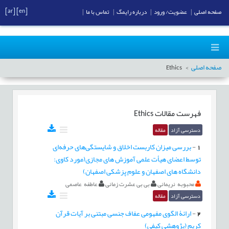
[ar]
[en]
صفحه اصلی
|
عضویت/ ورود
|
درباره رایمگ
|
تماس با ما
|
صفحه اصلی
Ethics
فهرست مقالات
Ethics
دسترسی آزاد
مقاله
1
-
بررسی میزان کاربست اخلاق و شایستگی‌های حرفه‌ای
توسط اعضای هیأت علمی آموزش های مجازی(مورد کاوی:
دانشگاه های اصفهان و علوم پزشکی اصفهان)
محبوبه نریمانی
بی بی عشرت زمانی
عاطفه عاصمی
دسترسی آزاد
مقاله
2
-
ارائۀ الگوی مفهومی عفاف جنسی مبتنی بر آیات قرآن
کریم (پژوهشی کیفی)