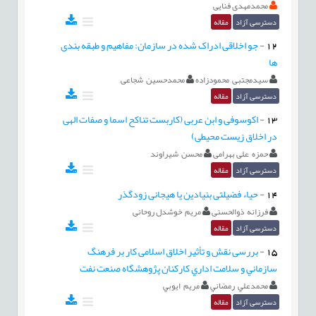
محمدمهدی فنایی
دسترسی آزاد
مقاله
12
-
جو اخلاقی ادراک شده در سازمان: مفاهیم و طبقه بندی
ها
سیدمجتبی محمودزاده
محمدحسین شجاعی
دسترسی آزاد
مقاله
13
-
اکوسوفی و ابن عربی (کاربست تناکح اسما و صفات الهی
در اخلاق زیست محیطی)
حمزه علی بهرامی
محسن شیراوند
دسترسی آزاد
مقاله
14
-
حیاء فضیلتی بنیادین یا هیجانی زودگذر
فرزانه ذوالحسنی
مریم خوشدل روحانی
دسترسی آزاد
مقاله
15
-
بررسی نقش و تأثیر اخلاق اسلامی كار بر فرهنگ
سازماني و سلامت اداري کارکنان پژوهشگاه صنعت نفت
محمدعلي رمضاني
مريم ايوبي
دسترسی آزاد
مقاله