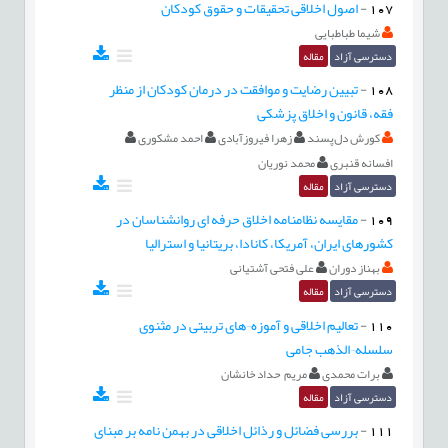
107
-
اصول اخلاقی تحقیقات و حقوق کودکان
شیما طباطبایی
دسترسی آزاد
مقاله
108
-
تبیین رضایت و موافقت در درمان کودکان از منظر
فقه، قانون و اخلاق پزشکی
کورش دل‌پسند
زهرا فیروزآبادی
احمد مشکوری
افسانه قنبری
محمد نوریان
دسترسی آزاد
مقاله
109
-
مقایسه نظامنامه ‏اخلاق حرفه ‏ای روانشناسان در
کشورهای ایران، آمریکا، کانادا، بریتانیا و استرالیا
بهناز دوران
علی فتحی آشتیانی
دسترسی آزاد
مقاله
110
-
تعالیم اخلاقی و آموزه¬های تربیتی در مثنوی
سلسله¬الذهب جامی
برات محمدی
مریم حداد خانشان
دسترسی آزاد
مقاله
111
-
بررسی فضائل و رذائل اخلاقی در بهمن نامه بر مبنای