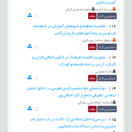
آیین زرتشتی
پریسا داوری
سعید محمدی کیش
دسترسی آزاد
مقاله
112
-
مقایسۀ مفاهیم و شیوه‌های آموزش در شاهنامه
فردوسی بر پایۀ آموزه‌های زال و بزرگمهر
نیلوفرسادات عبدالهی
دسترسی آزاد
مقاله
113
-
محوريت اقتصاد فرهنگ در الگوی اخلاقي فارابی و
كاركرد آن در برنامة «فلسفه و کودک»
ناديا مفتوني
دسترسی آزاد
مقاله
114
-
نوشته‌هاي خواجه‌نصيرالدين طوسي در اخلاق؛ تحليل
انتقادي – تطبيقي جامع از آثار اخلاقي وي
فرشته ابوالحسني نياركي
دسترسی آزاد
مقاله
115
-
بررسي و تحليل انتقادي آراء كانت در باب اعتبار امر
تنجيزي براساس ديدگاه صدرالمتالهين