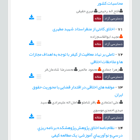
محاسبات کشور
فتح اله رحیمی
مهری حقیقی
دسترسی آزاد
مقاله
71
-
اخلاق کانتی از منظراستاد شهید مطهری
مجید ابوالقاسم زاده
دسترسی آزاد
مقاله
72
-
تاملی بر نهاد معافیت از کیفر با توجه به اهداف مجازات
ها و ملاحظات اخلاقی
زهرا جمادي
محمود مالمير
محمدرضا شادمان فر
دسترسی آزاد
مقاله
73
-
مولفه های اخلاقی در اقتدار قضایی با محوریت حقوق
ایران
علی اعتمادی
باقر شاملو
امان اله علیمرادی
سید
مهدی احمدی موسوی
دسترسی آزاد
مقاله
74
-
نظام نامه اخلاق پژوهش پژوهشكده برنامه ريزي
درسي و نوآوريهاي آموزشی: یک مطالعه کیفی