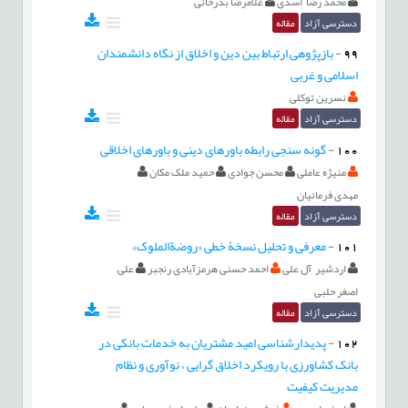
محمد رضا اسدی
غلامرضا بدرخانی
دسترسی آزاد
مقاله
99
-
بازپژوهی ارتباط بين دین و اخلاق از نگاه دانشمندان
اسلامی و غربی
نسرین توکلی
دسترسی آزاد
مقاله
100
-
گونه سنجی رابطه باورهای دینی و باورهای اخلاقی
منیژه عاملی
محسن جوادی
حمید ملک مکان
مهدی فرمانیان
دسترسی آزاد
مقاله
101
-
معرفی و تحلیل نسخۀ خطی «روضةالملوک»
اردشیر آل علی
احمد حسنی هرمزآبادی رنجبر
علی
اصغر حلبی
دسترسی آزاد
مقاله
102
-
پدیدارشناسی امید مشتریان به خدمات بانکی در
بانک کشاورزی با رویکرد اخلاق گرایی ، نوآوری و نظام
مدیریت کیفیت