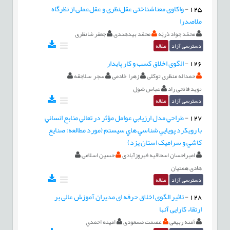
125
-
واکاوی معناشناختی عقل‌نظری و عقل‌عملی از نظرگاه
ملاصدرا
محمّد جواد ذریّه
محمّد بیدهندی
جعفر شانظری
دسترسی آزاد
مقاله
126
-
الگوی اخلاق کسب و کار پایدار
حمداله منظری توکلی
زهرا خادمی
سجر سلاجقه
نوید فاتحی راد
عباس شول
دسترسی آزاد
مقاله
127
-
طراحي مدل ارزيابي عوامل مؤثر در تعالي منابع انساني
با رويکرد پويايي شناسي هاي سيستم (مورد مطالعه: صنايع
کاشي و سراميک استان يزد)
امیراحسان اسحاقیه فیروزآبادی
حسین اسلامی
هادی همتیان
دسترسی آزاد
مقاله
128
-
تاثیر الگوی اخلاق حرفه ای مدیران آموزش عالی بر
ارتقاء کارایی آنها
آمنه ربیعی
عصمت مسعودی
امينه احمدي