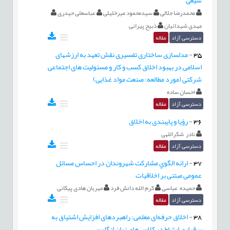
محمدرضا جلالی
سیدمحمود میرخلیلی
عباسعلی حیدری
مهدی شیدائیان
ذبیح پیرانی
دسترسی آزاد
مقاله
35
-
مدلسازی ساختاری تفسیری نقش تعهد به ارزشهای
اسلامی در بهبود اخلاق کسب و کار و مسئولیت های اجتماعی
شرکتی (مورد مطالعه: صنعت مواد غذایی)
احسان ساده
دسترسی آزاد
مقاله
36
-
رؤیا و پایبندی به اخلاق
نادر شکراللهی
دسترسی آزاد
مقاله
37
-
ارائه الگوي مشارکت شهروندان در احساس مسائل
عمومی مبتنی بر اخلاقیات
حمیده عباسی
کرم الله دانش فرد
مهربان هادی پیکانی
دسترسی آزاد
مقاله
38
-
اخلاق حرفه‌ای معلمی: راهبردهای افزایش اشتیاق به
برقراری ارتباط در کلاس های زبان انگلیسی