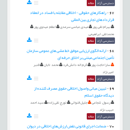
دسترسی آزاد
مقاله
67
-
راهکارهای حقوقی - اخلاقی مقابله با فساد در انعقاد
قراردادهای تجاری بین المللی
بهرام تقی پور
مهدی عباسی سرمدی
اعظم مهدوی پور
محمدتقی ابراهیمی
دسترسی آزاد
مقاله
68
-
ارائه الگوی ارزیابی موفق خط مشی های عمومی سازمان
تأمین اجتماعی مبتنی بر اخلاق حرفه ای
سارا حاجت پور
کرم اله دانش فرد
محمد تابان
قنبر
امیرنژاد
دسترسی آزاد
مقاله
69
-
تبیین مبانی واصول اخلاقی حقوق مصرف کننده از
دیدگاه حقوق اسلام
رسول شجاعی
جلیل قنواتی
تورج تقی زاده
سید احمد
حبیب نژاد
دسترسی آزاد
مقاله
70
-
ضمانت اجرای قانونی نقض ارزش‌های اخلاقی در دیوان