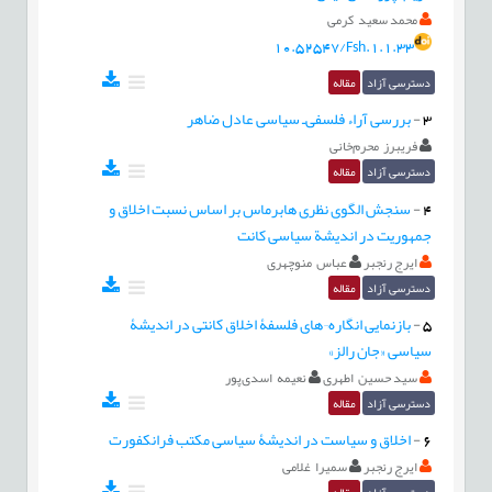
محمد سعید کرمی
10.52547/Fsh.1.1.33
دسترسی آزاد
مقاله
3
-
بررسی آراء فلسفی‌ـ سیاسی عادل ضاهر
فریبرز محرم‌خانی
دسترسی آزاد
مقاله
4
-
سنجش الگوی نظری هابرماس بر اساس نسبت اخلاق و
جمهوریت در اندیشة سیاسی کانت
ایرج رنجبر
عباس منوچهری
دسترسی آزاد
مقاله
5
-
بازنمایی انگاره¬های فلسفۀ اخلاق کانتی در اندیشۀ
سیاسی «جان رالز»
سید حسین اطهری
نعیمه اسدی‌پور
دسترسی آزاد
مقاله
6
-
اخلاق و سیاست در اندیشۀ سیاسی مکتب فرانکفورت
ایرج رنجبر
سمیرا غلامی