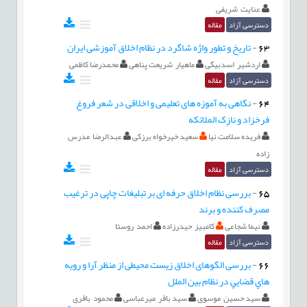
عنایت شریفی
دسترسی آزاد
مقاله
63
-
تاریخ و تطور واژه شاگرد در نظام اخلاق آموزشی ایران
اردشیر اسدبیگی
ماهیار شریعت پناهی
محمدرضا کاظمی
دسترسی آزاد
مقاله
64
-
نگاهی به آموزه های تعلیمی و اخلاقی در شعر فروغ
فرخزاد و نازِک الملائکه
فریده سلامت نیا
سعید خیرخواه برزکی
عبدالرضا مدرس
زاده
دسترسی آزاد
مقاله
65
-
بررسی نظام اخلاق حرفه ای بر تبلیغات چاپی در ترغیب
مصرف کننده و برند
نیما شجاعی
کامبیز حیدرزاده
احمد روستا
دسترسی آزاد
مقاله
66
-
بررسی الگوهای اخلاق زیست محیطی از منظر آرا و رويه
هاي قضايي در نظام بين الملل
سید حسین موسوی
سید باقر میرعباسی
محمود باقری