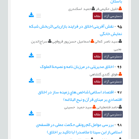
باستان
خلیل حکیمی فر
حمید اسکندری
دسترسی آزاد
مقاله
95
-
نقش آفرینی اخلاق در فرایند بازاریابی اثربخش شبکه
نمایش خانگی
سید ناصر کمالی
اسماعیل حسن‌پور قروقچی
سراج‌الدین
محبی
دسترسی آزاد
مقاله
96
-
اخلاق مدیریّتی در مرزبان نامه و نصیحة الملوک
طواق گلدی گلشاهی
دسترسی آزاد
مقاله
97
-
اقتصاد اسلامی(شاخص هاي زمينه ساز در اخلاق
اقتصادي بر مبنای قرآن و نهج البلاغه)
حامد فتحعلیانی
سید حمید حسینی
دسترسی آزاد
مقاله
98
-
بررسی عوامل کم رونقی حکمت عملی در فلسفه‌ی
اسلامی از ابن سینا تا ملاصدرا (با تاکید بر اخلاق)