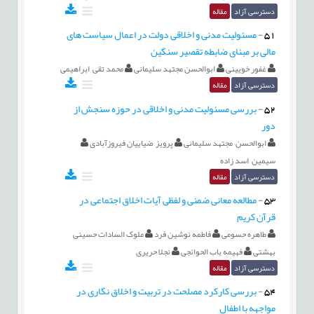
دسترسی آزاد
مقاله
51
-
مسئولیت مدنی و اخلاقی دولت در اعمال سیاست های
مالی بر مبنای ضابطه تقصیر سنگین
غفور خویینی
ابوالحسن مجتهد سلیمانی
محمد تقی ابراهیمی
دسترسی آزاد
مقاله
52
-
بررسی مسئولیت مدنی و اخلاقی در حوزه سنجش از
دور
ابوالحسن مجتهد سلیمانی
پرویز ضیاییان فیروزآبادی
سیمین اسد زاده
دسترسی آزاد
مقاله
53
-
مطالعه معانی ضمنی و لفظی آیات اخلاق اجتماعی در
قرآن کریم
طاهره حسومی
فاطمه نوشین فرد
ملوک السادات حسینی
بهشتی
فهیمه باب الحوائجی
نجلا حریری
دسترسی آزاد
مقاله
54
-
بررسی کارکرد مصلحت در تربیت و اخلاق نگاری در
مواجهه با اطفال