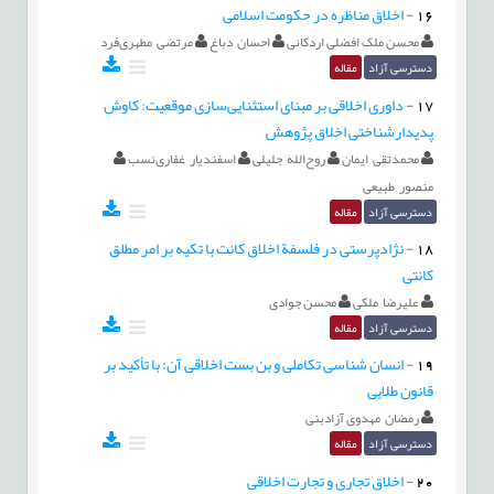
16
-
اخلاق مناظره در حکومت اسلامی
محسن ملک افضلی اردکانی
احسان دباغ
مرتضی مطهری‌فرد
دسترسی آزاد
مقاله
17
-
داوری اخلاقی بر مبنای استثنایی‌سازی موقعیت: کاوش
پدیدارشناختی اخلاق پژوهش
محمدتقی ایمان
روح‌الله جلیلی
اسفندیار غفاری‌نسب
منصور طبیعی
دسترسی آزاد
مقاله
18
-
نژادپرستی در فلسفة اخلاق کانت با تکیه بر امر مطلق
کانتی
علیرضا ملکی
محسن جوادی
دسترسی آزاد
مقاله
19
-
انسان شناسی تکاملی و بن بست اخلاقی آن: با تأکید بر
قانون طلایی
رمضان مهدوی آزادبنی
دسترسی آزاد
مقاله
20
-
اخلاق تجاری و تجارت اخلاقی