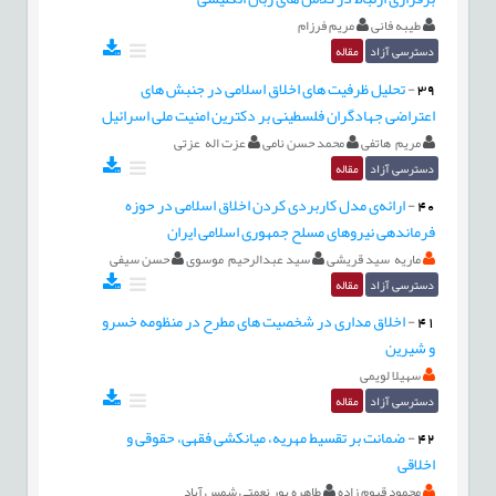
طیبه فانی
مریم فرزام
دسترسی آزاد
مقاله
39
-
تحلیل ظرفیت های اخلاق اسلامی در جنبش های
اعتراضی جهادگران فلسطینی بر دکترین امنیت ملی اسرائیل
مریم هاتفی
محمد حسن نامی
عزت اله عزتی
دسترسی آزاد
مقاله
40
-
ارائه‌ی مدل کاربردی کردن اخلاق اسلامی در حوزه
فرماندهی نیروهای مسلح جمهوری اسلامی ایران
ماریه سید قریشی
سید عبدالرحیم موسوی
حسن سیفی
دسترسی آزاد
مقاله
41
-
اخلاق مداری در شخصیت های مطرح در منظومه خسرو
و شیرین
سهیلا لویمی
دسترسی آزاد
مقاله
42
-
ضمانت بر تقسیط مهریه، میانکشی فقهی، حقوقی و
اخلاقی
محمود قیوم زاده
طاهره پور نعمتی شمس آباد