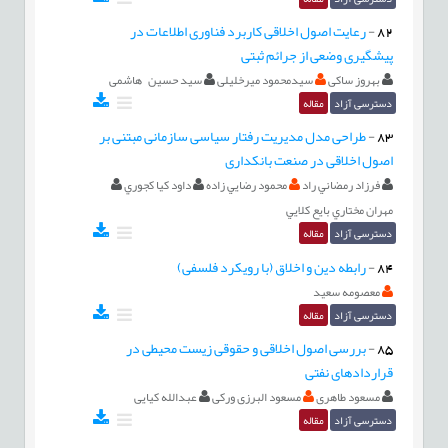
82
-
رعایت اصول اخلاقی کاربرد فناوری اطلاعات در
پیشگیری وضعی از جرائم ثبتی
بهروز ساکی
سیدمحمود میرخلیلی
سید حسین هاشمی
دسترسی آزاد
مقاله
83
-
طراحی مدل مدیریت رفتار سیاسی سازمانی مبتنی بر
اصول اخلاقی در صنعت بانکداری
فرزاد رمضاني راد
محمود رضايي زاده
داود كيا كجوري
مهران مختاري بايع كلايي
دسترسی آزاد
مقاله
84
-
رابطه دین و اخلاق (با رویکرد فلسفی)
معصومه سعید
دسترسی آزاد
مقاله
85
-
بررسی اصول اخلاقی و حقوقی زیست محیطی در
قراردادهای نفتی
مسعود طاهری
مسعود البرزی ورکی
عبدالله کیایی
دسترسی آزاد
مقاله