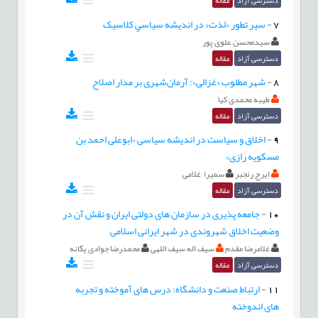
دسترسی آزاد
مقاله
7
-
سير تطور «لذت» در انديشه سياسي کلاسيک
سیدمحسن علوی پور
دسترسی آزاد
مقاله
8
-
شهر مطلوب «غزالی»: آرمان‌شهری بر مدار اصلاح
طیبه محمدی کیا
دسترسی آزاد
مقاله
9
-
اخلاق و سیاست در اندیشه سیاسی «ابوعلی احمد بن
مسکویه رازی»
ایرج رنجبر
سمیرا غلامی
دسترسی آزاد
مقاله
10
-
جامعه پذیری در سازمان های دولتی ایران و نقش آن در
وضعیت اخلاق شهروندی در شهر ایرانی اسلامی
غلامرضا مقدم
سیف اله سیف اللهی
محمدرضا جوادی یگانه
دسترسی آزاد
مقاله
11
-
ارتباط صنعت و دانشگاه: درس های آموخته و تجربه
های اندوخته