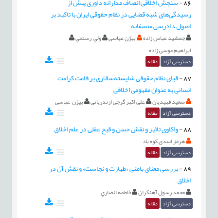
86
-
سنجش اخلاقی انصاف مدارانه داوری پیش از
رسیدگی‌های شبه قضایی در نظام حقوقی ایران با تاکید بر
اصول دادرسی منصفانه
جمشید عباس زاده
بیژن عباسی
ولي رستمي
ابراهیم موسی زاده
دسترسی آزاد
مقاله
87
-
قبای نظام حقوقی شایسته‌سالاری بر قامت کرامت
انسانی به عنوان مفهومی اخلاقی
سعید قبیدیان
علی اکبر گرجی ازندریانی
بیژن عباسی
دسترسی آزاد
مقاله
88
-
واکاوی تاثیر و نقش حسن و قبح عقلی در علم اخلاق
هرمز اسدی کوه باد
دسترسی آزاد
مقاله
89
-
بررسی معنای باطنی «طهارت و نجاست» و نقش آن در
اخلاق
محمد رسول آهنگران
فاطمه انصاري
دسترسی آزاد
مقاله