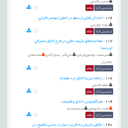
حسين قاسمي
دسترسی آزاد
مقاله
116
-
اعتدال طلايي ارسطو در تحليل ابونصر فارابي
زهره توازياني
دسترسی آزاد
مقاله
117
-
معنا و متعلق شهود عقلي در طرح اخلاق مشرقي
ابن‌سينا
ميرسعيد موسوي‌كريمي؛
علي‌اكبر عبدل‌آبادي
محمد‌هاني
جعفريان
دسترسی آزاد
مقاله
118
-
رابطه دين و اخلاق نزد معتزله
اعظم قاسمي
دسترسی آزاد
مقاله
119
-
هراکليتوس، اخلاق و فضيلت
مجيد ملايوسفي
مریم صمدیه
دسترسی آزاد
مقاله
120
-
نگاهی تاریخی به کاربرد عبارت «مدنی بالطبع» در