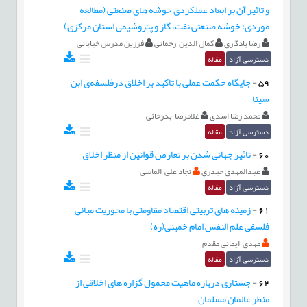
و تاثیر آن بر ابعاد عملکردی خوشه های صنعتی (مطالعه
موردی: خوشه صنعتی نفت، گاز و پتروشیمی استان مرکزی)
رضا یادگاری
کمال الدین رحمانی
فرزین مدرس خیابانی
دسترسی آزاد
مقاله
59
-
جایگاه حکمت عملی با تاکید بر اخلاق درفلسفه‌ی ابن
سینا
محمد رضا اسدی
غلامرضا بدرخانی
دسترسی آزاد
مقاله
60
-
تاثیر جهانی شدن بر تعارض قوانین از منظر اخلاق
عبدالمهدی حیدری
نجاد علی الماسی
دسترسی آزاد
مقاله
61
-
زمینه های تربیتی اقتصاد مقاومتی با محوریت مبانی
فلسفی علم النفس امام خمینی(ره)
مهدی ایمانی مقدم
دسترسی آزاد
مقاله
62
-
جستاری درباره ماهیت محمول گزاره های اخلاقی از
منظر عالمان مسلمان