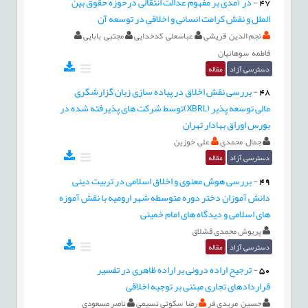
47
-
در آمدی بر مفهوم عدالت انتقالی درحوزه حقوق بین
الملل و نقش کرامت انسانی و اخلاقی در توسعه آن
نجم الدین قریشی
عباسعلی کدخدایی
مجتبی بابایی
فاطمه سوهانیان
دسترسی آزاد
مقاله
48
-
بررسی نقش اخلاق در پیاده سازی زبان گزارشگری
مالی توسعه پذیر (XBRL)توسط شرکت های پذیرفته شده در
بورس اوراق بهادار تهران
جمال محمدی
علی خوزین
دسترسی آزاد
مقاله
49
-
بررسی هوش معنوی و اخلاق اسلامی در تربیت دینی
دانش آموزان دختر دوره متوسطه شهر ارومیه با نقش آموزه
های اسلامی و دیدگاه های امام خمینی
پریوش محمدی قشلاق
دسترسی آزاد
مقاله
50
-
ترجیح اراده درونی بر اراده ظاهری در تفسیر
قراردادهای تجاری مبتنی بر توجیه اخلاقی
حسین مریدی فر
رضا سکوتی نسیمی
ناصر مسعودی