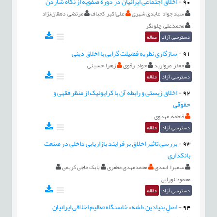
90
-
اخلاق اجتماعی ایرانیان در دورة صفویه از نگاه شاردن
سید جواد عابدی شهری
علی‌اکبر کجباف
مرتضی دهقان‌نژاد
محمدعلی چلونگر
دسترسی آزاد
مقاله
91
-
سازگاری نظریه فضیلت گرایی با اخلاق دینی
جعفر مروارید
جواد رقوی
زهرا حسینی
دسترسی آزاد
مقاله
92
-
اخلاق زیستی و رابطه آن با کرایونیک از منظر فقهی و
حقوقی
فاطمه مهدوی
دسترسی آزاد
مقاله
93
-
بررسی تاثیر اخلاق بر فرایند بازاریابی داخلی در صنعت
بانکداری
سمیرا اسدی
محمدمهدی مظفری
بابک حاجی کریمی
محمود نورایی
دسترسی آزاد
مقاله
94
-
اصلِ بنیادین «اشه» خاستگاه تعالیم اخلاقی ایرانیان