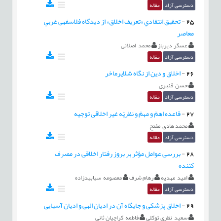
دسترسی آزاد
مقاله
25
-
تحقیق انتقادیِ «تعریف اخلاق» از دیدگاه فلاسفه‏ی غربیِ
معاصر
عسگر دیرباز
محمد اصلانی
دسترسی آزاد
مقاله
26
-
اخلاق و دین از نگاه شلایرماخر
حسن قنبری
دسترسی آزاد
مقاله
27
-
قاعده اهمّ و مهمّ و نظریّه غیر اخلاقی توجیه
محمد هادی مفتح
دسترسی آزاد
مقاله
28
-
بررسی عوامل مؤثر بر بروز رفتار اخلاقی در مصرف
‌کننده
امید مهدیه
رهام شرف
معصومه سیابیدزاده
دسترسی آزاد
مقاله
29
-
اخلاق پزشکی و جایگاه آن در ادیان الهی و ادیان آسیایی
سعید نظری توکلی
فاطمه کراچیان ثانی