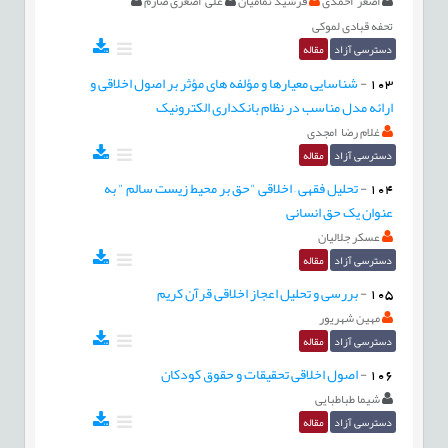
اصغر احمدی
فرشید نمامیان
علی اصغری صارم
تحفه قبادی لموکی
دسترسی آزاد
مقاله
103
-
شناسایی معیارها و مؤلفه های مؤثر بر اصول اخلاقی و
ارائه مدل مناسب در نظام بانکداری الکترونیک
غلام رضا امجدی
دسترسی آزاد
مقاله
104
-
تحلیل فقهی – اخلاقی "حق بر محیط ‌زیست سالم " به
عنوان یک حق انسانی
عسکر جلالیان
دسترسی آزاد
مقاله
105
-
بررسی و تحلیل اعجاز اخلاقی قرآن کریم
مهین شهریور
دسترسی آزاد
مقاله
106
-
اصول اخلاقی تحقیقات و حقوق کودکان
شیما طباطبایی
دسترسی آزاد
مقاله