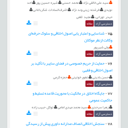
سید علی خالقی نژاد
محمد حسنی
شهره حسین پور
احد
نویدی
فرشته زینی وند نژاد
اشرف‌السادات شکرباغانی
حیدر تورانی،
مجید ثقفی
دسترسی آزاد
مقاله
75
-
شناسایی و اعتبار یابی اصول اخلاقی و سلوک حرفه‌ای
وکالت ازنظر موکلان
ولی شیرپور
دسترسی آزاد
مقاله
76
-
حمایت از حریم خصوصی در فضای سایبر با تأکید بر
اصول اخلاقی و فقهی
حسن بادینی
غفور خوئینی
حمزه کرمی
دسترسی آزاد
مقاله
77
-
جایگاه اخلاق در مالکیت با محوریت قاعده تسلیط و
حاکمیت عمومی
زهرا سرحدی
سید محمد مهدی امامی
توکل حبیب زاده
دسترسی آزاد
مقاله
78
-
سنجش اخلاقی انصاف مدارانه داوری پیش از رسیدگی