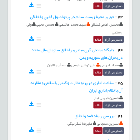
دسترسی آزاد
مقاله
43
-
حق بر محيط زيست سالم در پرتو اصول فقهي و اخلاقي
محسن امامي قشلاق
سيد محمد هاشمي
محسن محبي
ولي
رستمي
دسترسی آزاد
مقاله
44
-
جایگاه میانجی گری مبتنی بر اخلاق سازمان ملل متحد
در بحران های سوریه و یمن
سجاد احرامی
علی توکلی طبسی
عسگر جلالیان
دسترسی آزاد
مقاله
45
-
سلامت اداري در پرتو نظارت و كنترل اسلامي و مقارنه
آن با نظام اداري ايران
حسین حبیبی تبار
دسترسی آزاد
مقاله
46
-
بررسي رابطه فقه و اخلاق
نسرین سنجابی
عليرضا شكربيگي
دسترسی آزاد
مقاله