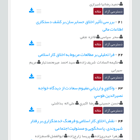
حمید رضانیا شیرازی
دسترسی آزاد
مقاله
21
-
بررسی تأثیر اخلاق حسابرسان بر کشف دستکاری
اطلاعات مالی
سحر سپاسی
فائزه نجفی
دسترسی آزاد
مقاله
22
-
فرا تحلیلی بر مطالعات مربوط به اخلاق کار اسلامی
حکیمه السادات شریف زاده
سید احمد میرمحمدتبار
مریم
سهرابی
دسترسی آزاد
مقاله
23
-
واكاوي و ارزيابي مفهوم سعادت از ديدگاه خواجه
نصیرالدین طوسي
حسن حسینی
رضا اكبري
علی اله بداشتی
دسترسی آزاد
مقاله
24
-
نقش اخلاق کار اسلامی و فرهنگ خدمتگزاری بر رفتار
شهروندی، پاسخگویی و مسئولیت اجتماعی
زهرا حیدری‌زاده
پریسا زارع‌زاده
ابوالفضل قاسم زاده