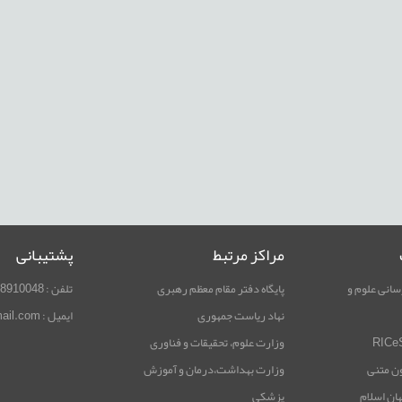
مراکز مرتبط
پشتیبانی
سانی علوم و
پایگاه دفتر مقام معظم رهبری
تلفن : 02188910048
نهاد ریاست جمهوری
ایمیل : rimag.ricest@gmail.com
وزارت علوم، تحقیقات و فناوری
ون متنی
وزارت بهداشت،درمان و آموزش
هان اسلام
پزشکی