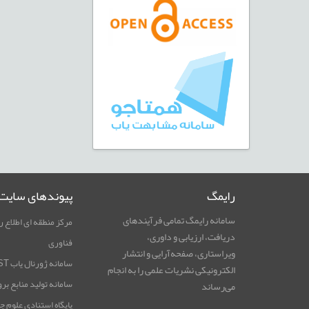
رایمگ
پیوندهای سایت
سامانه رایمگ تمامی فرآیندهای
مرکز منطقه ای اطلاع ر
دریافت، ارزیابی و داوری،
فناوری
ویراستاری، صفحه‌آرایی و انتشار
سامانه ژورنال یاب RICeST
الکترونیکی نشریات علمی را به انجام
سامانه تولید منابع بر
می‌رساند
پایگاه استنادی علوم ج