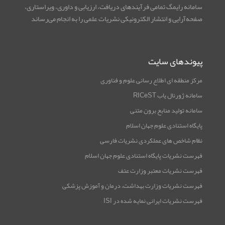
سامانه رایمگ تمامی فرآیندهای دریافت، ارزیابی و داوری، ویراستاری،
صفحه‌آرایی و انتشار الکترونیکی نشریات علمی را به انجام می‌رساند
پیوندهای سایت
مرکز منطقه ای اطلاع رسانی علوم و فناوری
سامانه ژورنال یاب RICeST
سامانه تولید منابع برون متنی
پایگاه استنادی علوم جهان اسلام
نظام شاخص های عملکردی نشریات فارسی
فهرست نشریات پایگاه استنادی علوم جهان اسلام
فهرست نشریات معتبر وزارت عتف
فهرست نشریات وزارت بهداشت، درمان و آموزش پزشکی
فهرست نشریات ایرانی نمایه شده در ISI