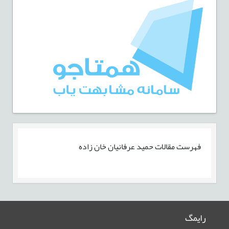
فهرست مقالات
حميد عرفانيان خان زاده
رایمگ