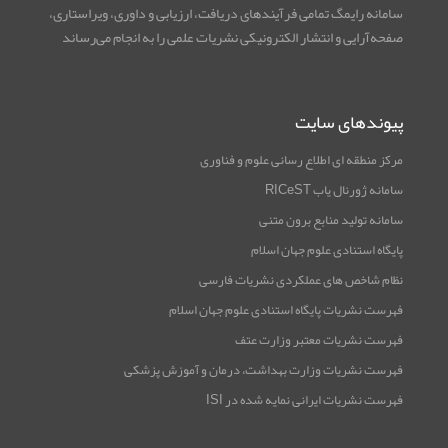
سامانه رایمگ تمامی فرآیندهای دریافت، ارزیابی و داوری، ویراستاری،
صفحه‌آرایی و انتشار الکترونیکی نشریات علمی را به انجام می‌رساند
پیوندهای سایت
مرکز منطقه ای اطلاع رسانی علوم و فناوری
سامانه ژورنال یاب RICeST
سامانه تولید منابع برون متنی
پایگاه استنادی علوم جهان اسلام
نظام شاخص های عملکردی نشریات فارسی
فهرست نشریات پایگاه استنادی علوم جهان اسلام
فهرست نشریات معتبر وزارت عتف
فهرست نشریات وزارت بهداشت، درمان و آموزش پزشکی
فهرست نشریات ایرانی نمایه شده در ISI