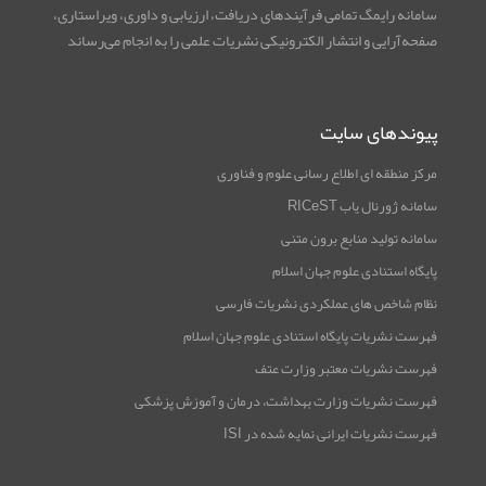
سامانه رایمگ تمامی فرآیندهای دریافت، ارزیابی و داوری، ویراستاری،
صفحه‌آرایی و انتشار الکترونیکی نشریات علمی را به انجام می‌رساند
پیوندهای سایت
مرکز منطقه ای اطلاع رسانی علوم و فناوری
سامانه ژورنال یاب RICeST
سامانه تولید منابع برون متنی
پایگاه استنادی علوم جهان اسلام
نظام شاخص های عملکردی نشریات فارسی
فهرست نشریات پایگاه استنادی علوم جهان اسلام
فهرست نشریات معتبر وزارت عتف
فهرست نشریات وزارت بهداشت، درمان و آموزش پزشکی
فهرست نشریات ایرانی نمایه شده در ISI