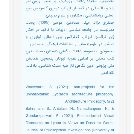
معصومی، سعیده (1397). رویکردی بر تبیین ارزش امر
والا و ناانسانی در گفتمان لیوتار، دومین کنفرانس بین
المللی روانشناسی ، مشاوره و علوم تربیتی.
جعفری نژاد، مینا، سعادتی، موسی (1395). پست
مدرنیسم در جامعه شناسی ادبیات با تاکید بر افکار
ژان فرانسوا لیوتار، کنفرانس بین المللی نوآوری و
تحقیق در علوم انسانی و مطالعات فرهنگی اجتماعی.
محمودی، معصومه (1397). نگاهی داستان پست مدرن
شب ممکن بر اساس نظریه لیوتار، پنجمین همایش
متن پژوهی ادبی نگاهی تاز هبه سبک شناسی، بلاغت،
نقد ادبی.
Woodward, A. (2021). non-projects for the
uninhabitable: Lyotard's architecture philosophy.
Architecture Philosophy, 5(2).
Bahremani, S., Ardalani, H., Namadianpour, N., &
Goodarzparvari, P. (2021). Postmodernist Visual
Discourse on Lyotard's Views on Dushan's Works.
Journal of Philosophical Investigations (university of