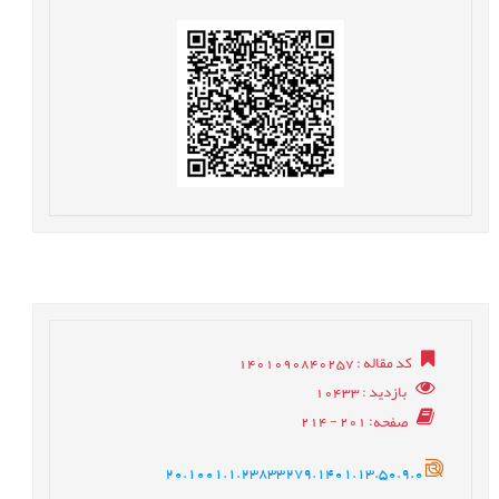
کد مقاله
: 1401090840257
بازدید
: 10433
صفحه
: 201 - 214
20.1001.1.23833279.1401.13.50.9.0