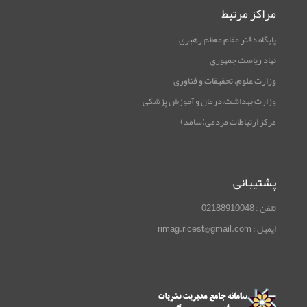
مراکز مرتبط
پایگاه دفتر مقام معظم رهبری
نهاد ریاست جمهوری
وزارت علوم، تحقیقات و فناوری
وزارت بهداشت،درمان و آموزش پزشکی
مرکز ارتباطات مردمی(سامد)
پشتیبانی
تلفن : 02188910048
ایمیل : rimag.ricest@gmail.com