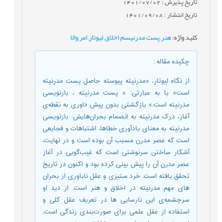
تاریخ پذیرش : 1401/07/02
تاریخ انتشار : 1401/09/08
کلید واژه
:
هنر
,
پست مدرنیسم
,
اخلاق
,
لیوتار
,
امر والا
,
چکیده مقاله
:
از نگاه لیوتار، «مدرنیته پیوسته حاصل پست مدرنیته
است» یا به عبارتی: « پست مدرنیته ، بازنویسی
مدرنیته است.» بازگشتی بدون پیش داوری به نقطه‌ی
آغاز، درک مدرنیته به انضمام بحران‌هایش. بازنویسی
مدرنیته به معنای یادآوری خطاها، اشتباهات و فجایعی
است که عصر مدرن مسبب آن بوده است و در نهایت،
آشکار ساختن سرنوشتی است که غیب‌گویی در آغاز
عصر مدرن آن را پیش بینی کرده بود و اکنون در تاریخ
تحقق یافته است. خرد ستیزی و عقل ناباوری از بحران
های مهم مدرنیته در اخلاق و هنر است. از دید او
سرچشمه‌ی این نارسایی ها در تعریف عقل کلی و
استفاده از عقل علمی برای صورت‌بندی زندگی است.