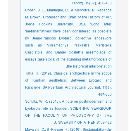
Tabriz), 15(37), 450-468.
Cohen, J. L., Maniaque, C., & Mehrotra, R. Rebecca
M. Brown, Professor and Chair of the History of Art,
Johns Hopkins University, USA “Long after
‘metanarratives’ have been considered as obsolete
by Jean-François Lyotard, collective endeavors
such as Vikramaditya Prakash’s, Maristella
Casciato’s, and Daniel Coslett’s assemblage of
essays take stock of the stunning metamorphosis of
the historical interpretation.
Tatla, H. (2019). Classical architecture in the scope
of Kantian aesthetics: Between Lyotard and
Rancière. SAJ-Serbian Architectural Journal, 11(3),
487-500.
Schultz, W. R. (2015). A note on postmodernism and
Lyotard's role as founder. SCIENTIFIC YEARBOOK
OF THE FACULTY OF PHILOSOPHY OF THE
UNIVERSITY OF ATHEN.S109-122.
Maywald, C., & Riesser, F. (2016). Sustainability–the