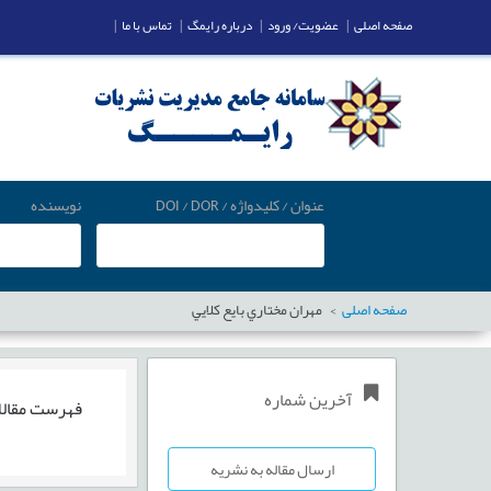
صفحه اصلی
|
عضویت/ ورود
|
درباره رایمگ
|
تماس با ما
|
عنوان / کلیدواژه / DOI / DOR
نویسنده
صفحه اصلی
مهران مختاري بايع كلايي
آخرین شماره
فهرست مقال
ارسال مقاله به نشریه