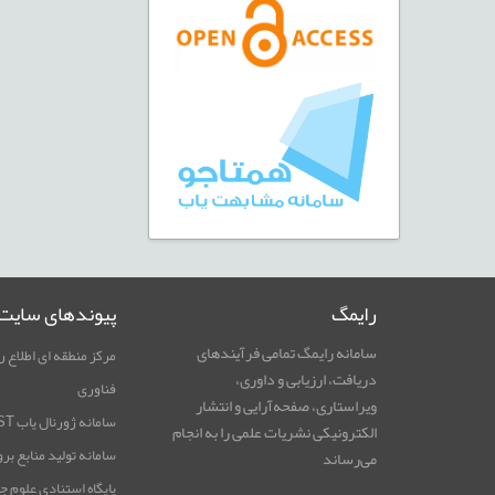
رایمگ
پیوندهای سایت
سامانه رایمگ تمامی فرآیندهای
مرکز منطقه ای اطلاع ر
دریافت، ارزیابی و داوری،
فناوری
ویراستاری، صفحه‌آرایی و انتشار
سامانه ژورنال یاب RICeST
الکترونیکی نشریات علمی را به انجام
سامانه تولید منابع بر
می‌رساند
پایگاه استنادی علوم ج