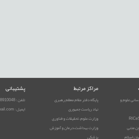
مراکز مرتبط
پشتیبانی
سانی علوم و
پایگاه دفتر مقام معظم رهبری
تلفن : 02188910048
نهاد ریاست جمهوری
ایمیل : rimag.ricest@gmail.com
وزارت علوم، تحقیقات و فناوری
ون متنی
وزارت بهداشت،درمان و آموزش
هان اسلام
پزشکی