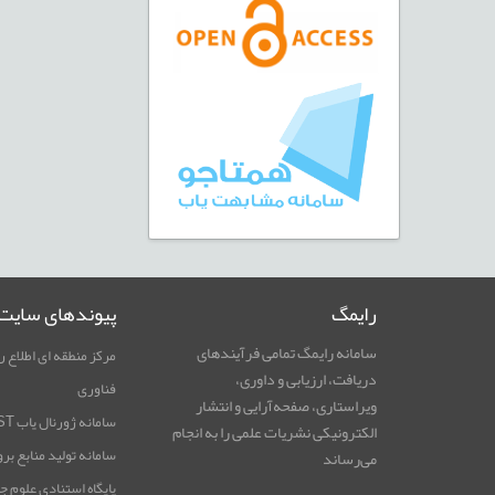
رایمگ
پیوندهای سایت
سامانه رایمگ تمامی فرآیندهای
مرکز منطقه ای اطلاع ر
دریافت، ارزیابی و داوری،
فناوری
ویراستاری، صفحه‌آرایی و انتشار
سامانه ژورنال یاب RICeST
الکترونیکی نشریات علمی را به انجام
سامانه تولید منابع بر
می‌رساند
پایگاه استنادی علوم ج