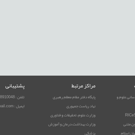
مراکز مرتبط
پشتیبانی
سانی علوم و
پایگاه دفتر مقام معظم رهبری
تلفن : 02188910048
نهاد ریاست جمهوری
ایمیل : rimag.ricest@gmail.com
وزارت علوم، تحقیقات و فناوری
ون متنی
وزارت بهداشت،درمان و آموزش
هان اسلام
پزشکی