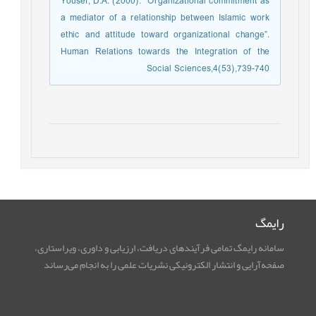
Yousef, D.A. (2000).” Organizational commitment as
a mediator of a relationship between Islamic work
ethic and attitude toward organizational change”.
Human Relations towards the Integration of the
Social Sciences,4(53),739-740
رایمگ
سامانه رایمگ تمامی فرآیندهای دریافت، ارزیابی و داوری، ویراستاری،
صفحه‌آرایی و انتشار الکترونیکی نشریات علمی را به انجام می‌رساند