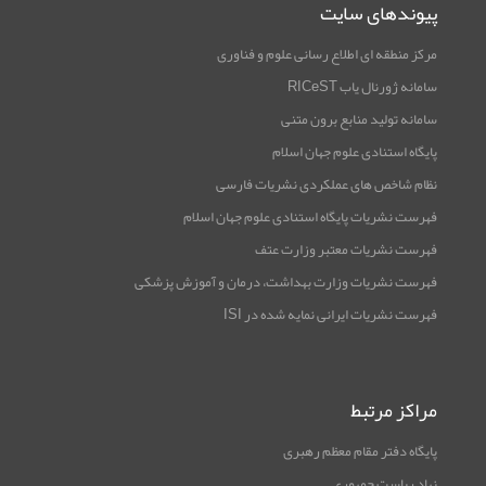
پیوندهای سایت
مرکز منطقه ای اطلاع رسانی علوم و فناوری
سامانه ژورنال یاب RICeST
سامانه تولید منابع برون متنی
پایگاه استنادی علوم جهان اسلام
نظام شاخص های عملکردی نشریات فارسی
فهرست نشریات پایگاه استنادی علوم جهان اسلام
فهرست نشریات معتبر وزارت عتف
فهرست نشریات وزارت بهداشت، درمان و آموزش پزشکی
فهرست نشریات ایرانی نمایه شده در ISI
مراکز مرتبط
پایگاه دفتر مقام معظم رهبری
نهاد ریاست جمهوری