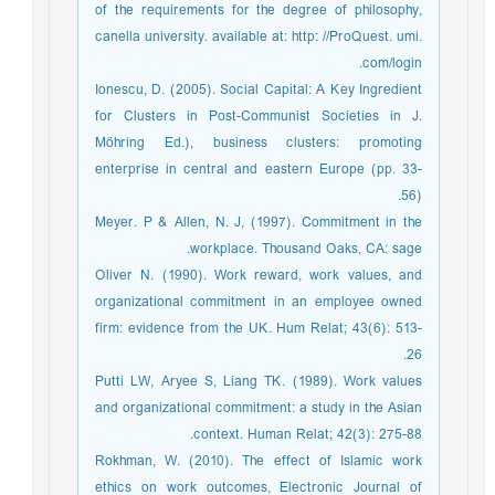
of the requirements for the degree of philosophy,
canella university. available at: http: //ProQuest. umi.
com/login.
Ionescu, D. (2005). Social Capital: A Key Ingredient
for Clusters in Post-Communist Societies in J.
Möhring Ed.), business clusters: promoting
enterprise in central and eastern Europe (pp. 33-
56).
Meyer. P & Allen, N. J, (1997). Commitment in the
workplace. Thousand Oaks, CA: sage.
Oliver N. (1990). Work reward, work values, and
organizational commitment in an employee owned
firm: evidence from the UK. Hum Relat; 43(6): 513-
26.
Putti LW, Aryee S, Liang TK. (1989). Work values
and organizational commitment: a study in the Asian
context. Human Relat; 42(3): 275-88.
Rokhman, W. (2010). The effect of Islamic work
ethics on work outcomes, Electronic Journal of