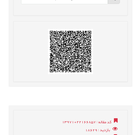
کد مقاله
: 13971022166857
بازدید
: 18629