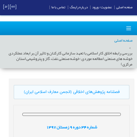
[ar]
[en]
صفحه اصلی
|
عضویت/ ورود
|
درباره رایمگ
|
تماس با ما
|
صفحه اصلی
بررسی رابطه اخلاق کار اسلامی با تعهد سازمانی کارکنان و تاثیر آن بر ابعاد عملکردی
خوشه های صنعتی (مطالعه موردی: خوشه صنعتی نفت، گاز و پتروشیمی استان
مرکزی)
فصلنامه پژوهش‌های اخلاقی (انجمن معارف اسلامی ایران)
شماره
34
دوره
9
زمستان
1397