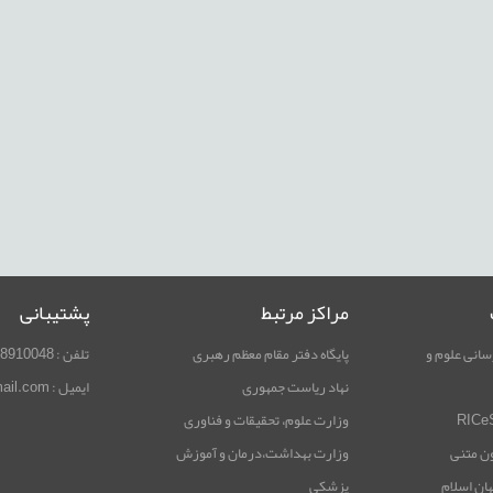
مراکز مرتبط
پشتیبانی
سانی علوم و
پایگاه دفتر مقام معظم رهبری
تلفن : 02188910048
نهاد ریاست جمهوری
ایمیل : rimag.ricest@gmail.com
وزارت علوم، تحقیقات و فناوری
ون متنی
وزارت بهداشت،درمان و آموزش
هان اسلام
پزشکی