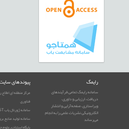
رایمگ
پیوندهای سایت
سامانه رایمگ تمامی فرآیندهای
مرکز منطقه ای اطلاع ر
دریافت، ارزیابی و داوری،
فناوری
ویراستاری، صفحه‌آرایی و انتشار
سامانه ژورنال یاب RICeST
الکترونیکی نشریات علمی را به انجام
سامانه تولید منابع بر
می‌رساند
پایگاه استنادی علوم ج