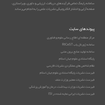
سامانه رایمگ تمامی فرآیندهای دریافت، ارزیابی و داوری، ویراستاری،
صفحه‌آرایی و انتشار الکترونیکی نشریات علمی را به انجام می‌رساند
پیوندهای سایت
مرکز منطقه ای اطلاع رسانی علوم و فناوری
سامانه ژورنال یاب RICeST
سامانه تولید منابع برون متنی
پایگاه استنادی علوم جهان اسلام
نظام شاخص های عملکردی نشریات فارسی
فهرست نشریات پایگاه استنادی علوم جهان اسلام
فهرست نشریات معتبر وزارت عتف
فهرست نشریات وزارت بهداشت، درمان و آموزش پزشکی
فهرست نشریات ایرانی نمایه شده در ISI