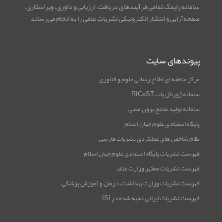
سامانه رایمگ تمامی فرآیندهای دریافت، ارزیابی و داوری، ویراستاری،
صفحه‌آرایی و انتشار الکترونیکی نشریات علمی را به انجام می‌رساند
پیوندهای سایت
مرکز منطقه ای اطلاع رسانی علوم و فناوری
سامانه ژورنال یاب RICeST
سامانه تولید منابع برون متنی
پایگاه استنادی علوم جهان اسلام
نظام شاخص های عملکردی نشریات فارسی
فهرست نشریات پایگاه استنادی علوم جهان اسلام
فهرست نشریات معتبر وزارت عتف
فهرست نشریات وزارت بهداشت، درمان و آموزش پزشکی
فهرست نشریات ایرانی نمایه شده در ISI