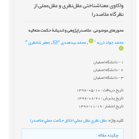
واکاوی معناشناختی عقل‌نظری و عقل‌عملی از
نظرگاه ملاصدرا
محورهای موضوعی
:
ملاصدراپژوهی و اندیشۀ حکمت متعالیه
3
2
1
محمّد جواد ذریّه
محمّد بیدهندی
جعفر شانظری
,
,
1
- دانشگاه اصفهان
2
- دانشگاه اصفهان
3
- دانشگاه اصفهان
تاریخ دریافت : 1396/05/10
تاریخ پذیرش : 1396/08/20
تاریخ انتشار : 1397/01/19
کلید واژه
:
‌عقل نظري عقل عملي اخلاق حكمت عملي ملاصدرا
,
چکیده مقاله
: