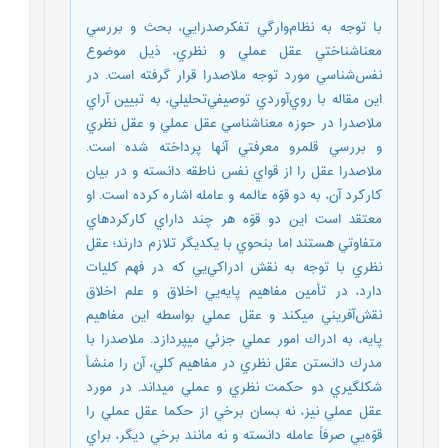
با توجه به نظام‌وارگي تفكرصدرايي، بحث و بررسي
معناشناختي عقل عملي و نظري، ذيل موضوع
نفس‌شناسي مورد توجه ملاصدرا قرار گرفته است. در
اين مقاله با روي‌آوردي توصيفي‌تحليلي، به تبيين آراي
ملاصدرا در حوزه معناشناسي عقل عملي و عقل نظري
و بررسي قلمرو معرفتي آنها پرداخته شده است.
ملاصدرا عقل را از قواي نفس ناطقه دانسته و در بيان
كاركرد آن، به دو قوّه عالمه و عامله اشاره كرده است. او
معتقد است اين دو قوّه هر چند داراي كاركردهاي
متفاوتي هستند اما بنحوي با يكديگر تلازم دارند؛ عقل
نظري با توجه به نقش ادراكي‌يي كه در فهم كليات
دارد، در تأمين مفاهيم پايه‌يي اخلاق و علم اخلاق
نقش‌آفريني ميكند و عقل عملي بواسطه اين مفاهيم
پايه، به ادراك امور عملي جزئي ميپردازد. ملاصدرا با
مدرِك دانستن عقل نظري در مفاهيم كلي، آن را منشأ
شكلگيري دو حكمت نظري و عملي ميداند. در مورد
عقل عملي نيز، نه بسان برخي از حكما عقل عملي را
قوّه‌يي صرفاً عامله دانسته و نه مانند برخي ديگر، براي