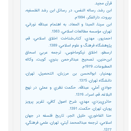
قرآن مجيد.
ابن رشد، رساله النفس، در رسائل ابن رشد الفلسفيه،
بيروت، دارالفكر، 1994م.
ابن سينا، المبدا و المعاد، به اهتمام عبدالله نوراني،
تهران، مؤسسه مطالعات اسلامي، 1363.
احمدپور، مهدي، كتاب‌شناخت اخلاق اسلامي، قم،
پژوهشگاه فرهنگ و علوم اسلامي، 1389.
ارسطو، اخلاق نيكوماخوس، ترجمه عربي اسحاق
ابن‌حنين، تصحيح عبدالرحمن بدوي، كويت، وكاله
المطبوعات، 1979م.
بهمنيار، ابوالحسن بن مرزبان، التحصيل، تهران،
دانشگاه تهران‌، 1375.
جوادي آملي، عبدالله، حكمت نظري و عملي در نهج
البلاغه، قم، اسراء، 1376.
حائري‌يزدي، مهدي، شرح اصول كافي، تقرير پرويز
پويان، تهران، حكمت، 1391.
حنا الفاخوري، خليل الجر، تاريخ فلسفه در جهان
اسلامي، ترجمه عبدالمحمد آيتي، تهران، علمي فرهنگي،
1377.