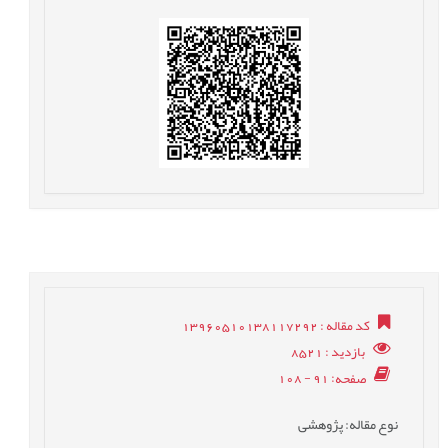
کد مقاله
: 13960510138117292
بازدید
: 8521
صفحه
: 91 - 108
نوع مقاله
: پژوهشی