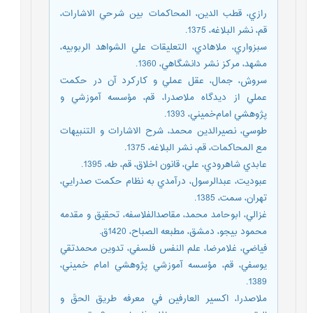
رازي، قطب الدين، المحاكمات بين شرحي الاشارات‌،
قم، نشر البلاغه، 1375.
سبزواري‌، ملاهادي، ‌التعليقات علي الشواهد الربوبيه،
مشهد، مركز نشر دانشگاهي، 1360.
سروش، جمال، عقل عملي و كاركرد آن در حكمت
عملي از ديدگاه ملاصدرا، قم، مؤسسه آموزشي و
پژوهشي امام‌خميني، 1393.
طوسي، نصيرالدين محمد، شرح الاشارات و التنبيهات
مع المحاكمات، قم، نشر البلاغه، 1375.
عابدي شاهرودي، علي، قانون اخلاق، قم، طه، 1395.
عبوديت، عبدالرسول، درآمدي به نظام حكمت صدرايي،
تهران، سمت، 1385.
غزالي، ابوحامد محمد، مقاصدالفلاسفه، تحقيق و مقدمه
محمود بيجو، دمشق، مطبعه الصباح، 1420ق.
فياضي، غلامرضا، علم النفس فلسفي، تدوين محمدتقي
يوسفي، قم، مؤسسه آموزشي پژوهشي امام خميني،
1389.
ملاصدرا، اكسير العارفين في معرفه طريق الحقّ و