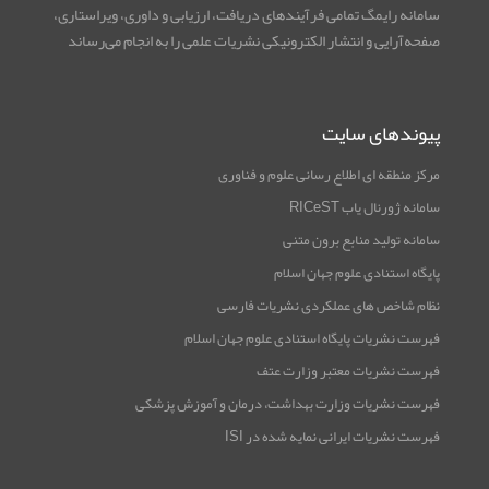
سامانه رایمگ تمامی فرآیندهای دریافت، ارزیابی و داوری، ویراستاری،
صفحه‌آرایی و انتشار الکترونیکی نشریات علمی را به انجام می‌رساند
پیوندهای سایت
مرکز منطقه ای اطلاع رسانی علوم و فناوری
سامانه ژورنال یاب RICeST
سامانه تولید منابع برون متنی
پایگاه استنادی علوم جهان اسلام
نظام شاخص های عملکردی نشریات فارسی
فهرست نشریات پایگاه استنادی علوم جهان اسلام
فهرست نشریات معتبر وزارت عتف
فهرست نشریات وزارت بهداشت، درمان و آموزش پزشکی
فهرست نشریات ایرانی نمایه شده در ISI