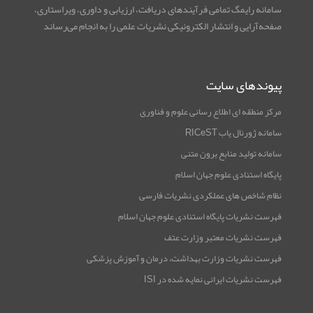
سامانه رایمگ تمامی فرآیندهای دریافت، ارزیابی و داوری، ویراستاری،
صفحه‌آرایی و انتشار الکترونیکی نشریات علمی را به انجام می‌رساند
پیوندهای سایت
مرکز منطقه ای اطلاع رسانی علوم و فناوری
سامانه ژورنال یاب RICeST
سامانه تولید منابع برون متنی
پایگاه استنادی علوم جهان اسلام
نظام شاخص های عملکردی نشریات فارسی
فهرست نشریات پایگاه استنادی علوم جهان اسلام
فهرست نشریات معتبر وزارت عتف
فهرست نشریات وزارت بهداشت، درمان و آموزش پزشکی
فهرست نشریات ایرانی نمایه شده در ISI