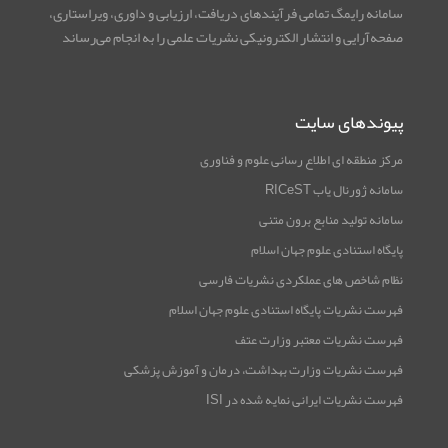
سامانه رایمگ تمامی فرآیندهای دریافت، ارزیابی و داوری، ویراستاری،
صفحه‌آرایی و انتشار الکترونیکی نشریات علمی را به انجام می‌رساند
پیوندهای سایت
مرکز منطقه ای اطلاع رسانی علوم و فناوری
سامانه ژورنال یاب RICeST
سامانه تولید منابع برون متنی
پایگاه استنادی علوم جهان اسلام
نظام شاخص های عملکردی نشریات فارسی
فهرست نشریات پایگاه استنادی علوم جهان اسلام
فهرست نشریات معتبر وزارت عتف
فهرست نشریات وزارت بهداشت، درمان و آموزش پزشکی
فهرست نشریات ایرانی نمایه شده در ISI