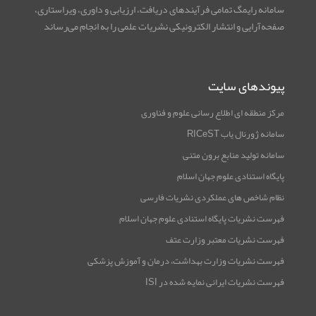
سامانه رایمگ تمامی فرآیندهای دریافت، ارزیابی و داوری، ویراستاری،
صفحه‌آرایی و انتشار الکترونیکی نشریات علمی را به انجام می‌رساند
پیوندهای سایت
مرکز منطقه ای اطلاع رسانی علوم و فناوری
سامانه ژورنال یاب RICeST
سامانه تولید منابع برون متنی
پایگاه استنادی علوم جهان اسلام
نظام شاخص های عملکردی نشریات فارسی
فهرست نشریات پایگاه استنادی علوم جهان اسلام
فهرست نشریات معتبر وزارت عتف
فهرست نشریات وزارت بهداشت، درمان و آموزش پزشکی
فهرست نشریات ایرانی نمایه شده در ISI