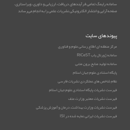
سامانه رایمگ تمامی فرآیندهای دریافت، ارزیابی و داوری، ویراستاری،
صفحه‌آرایی و انتشار الکترونیکی نشریات علمی را به انجام می‌رساند
پیوندهای سایت
مرکز منطقه ای اطلاع رسانی علوم و فناوری
سامانه ژورنال یاب RICeST
سامانه تولید منابع برون متنی
پایگاه استنادی علوم جهان اسلام
نظام شاخص های عملکردی نشریات فارسی
فهرست نشریات پایگاه استنادی علوم جهان اسلام
فهرست نشریات معتبر وزارت عتف
فهرست نشریات وزارت بهداشت، درمان و آموزش پزشکی
فهرست نشریات ایرانی نمایه شده در ISI