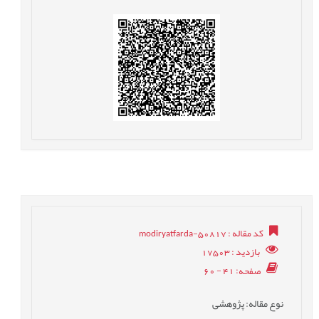
کد مقاله
: modiryatfarda-50817
بازدید
: 17503
صفحه
: 41 - 60
نوع مقاله
: پژوهشی