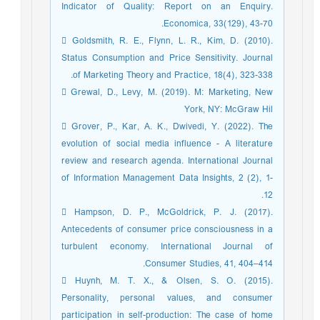
Indicator of Quality: Report on an Enquiry.
Economica, 33(129), 43-70.
 Goldsmith, R. E., Flynn, L. R., Kim, D. (2010).
Status Consumption and Price Sensitivity. Journal
of Marketing Theory and Practice, 18(4), 323-338.
 Grewal, D., Levy, M. (2019). M: Marketing, New
York, NY: McGraw Hil
 Grover, P., Kar, A. K., Dwivedi, Y. (2022). The
evolution of social media influence - A literature
review and research agenda. International Journal
of Information Management Data Insights, 2 (2), 1-
12.
 Hampson, D. P., McGoldrick, P. J. (2017).
Antecedents of consumer price consciousness in a
turbulent economy. International Journal of
Consumer Studies, 41, 404–414.
 Huynh, M. T. X., & Olsen, S. O. (2015).
Personality, personal values, and consumer
participation in self-production: The case of home