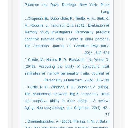
Paterson and David Domingo. New York: Peter
Lang.
 Chapman, B., Duberstein, P., Tindle, H. A., Sink, K.
M., Robbins, J., Tancredi, D. J. (2012). Evaluation of
Memory Study Investigators. Personality predicts
cognitive function over 7 years in older persons.
The American Journal of Geriatric Psychiatry,
20(7), 612–621.
 Credé, M., Harms, P. D., Blacksmith, N., Wood, D.
(2016). Assessing the utility of compound trait
estimates of narrow personality traits. Journal of
Personality Assessment, 98(5), 503–513.
 Curtis, R. G., Windsor, T. D., Soubelet, A. (2015).
The relationship between Big-5 personality traits
and cognitive ability in older adults— A review.
Aging, Neuropsychology, and Cognition, 22(1), 42–
71.
 Diamantopoulos, A. (2003). Pricing. In M. J. Baker