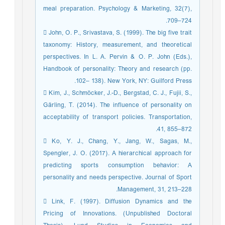
meal preparation. Psychology & Marketing, 32(7),
709–724.
 John, O. P., Srivastava, S. (1999). The big five trait
taxonomy: History, measurement, and theoretical
perspectives. In L. A. Pervin & O. P. John (Eds.),
Handbook of personality: Theory and research (pp.
102– 138). New York, NY: Guilford Press.
 Kim, J., Schmöcker, J.-D., Bergstad, C. J., Fujii, S.,
Gärling, T. (2014). The influence of personality on
acceptability of transport policies. Transportation,
41, 855–872.
 Ko, Y. J., Chang, Y., Jang, W., Sagas, M.,
Spengler, J. O. (2017). A hierarchical approach for
predicting sports consumption behavior: A
personality and needs perspective. Journal of Sport
Management, 31, 213–228.
 Link, F. (1997). Diffusion Dynamics and the
Pricing of Innovations. (Unpublished Doctoral