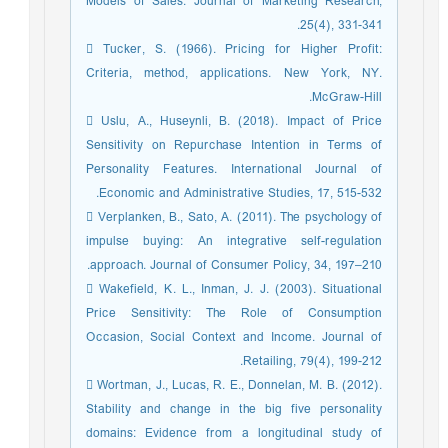
Models of Sales. Journal of Marketing Research,
25(4), 331-341.
 Tucker, S. (1966). Pricing for Higher Profit:
Criteria, method, applications. New York, NY.
McGraw-Hill.
 Uslu, A., Huseynli, B. (2018). Impact of Price
Sensitivity on Repurchase Intention in Terms of
Personality Features. International Journal of
Economic and Administrative Studies, 17, 515-532.
 Verplanken, B., Sato, A. (2011). The psychology of
impulse buying: An integrative self-regulation
approach. Journal of Consumer Policy, 34, 197–210.
 Wakefield, K. L., Inman, J. J. (2003). Situational
Price Sensitivity: The Role of Consumption
Occasion, Social Context and Income. Journal of
Retailing, 79(4), 199-212.
 Wortman, J., Lucas, R. E., Donnelan, M. B. (2012).
Stability and change in the big five personality
domains: Evidence from a longitudinal study of