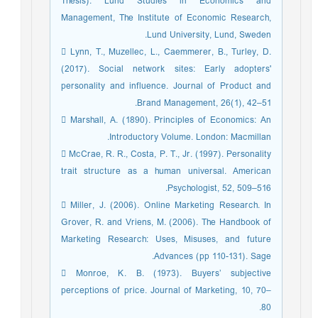
Thesis). Lund Studies in Economics and
Management, The Institute of Economic Research,
Lund University, Lund, Sweden.
 Lynn, T., Muzellec, L., Caemmerer, B., Turley, D.
(2017). Social network sites: Early adopters'
personality and influence. Journal of Product and
Brand Management, 26(1), 42–51.
 Marshall, A. (1890). Principles of Economics: An
Introductory Volume. London: Macmillan.
 McCrae, R. R., Costa, P. T., Jr. (1997). Personality
trait structure as a human universal. American
Psychologist, 52, 509–516.
 Miller, J. (2006). Online Marketing Research. In
Grover, R. and Vriens, M. (2006). The Handbook of
Marketing Research: Uses, Misuses, and future
Advances (pp 110-131). Sage.
 Monroe, K. B. (1973). Buyers’ subjective
perceptions of price. Journal of Marketing, 10, 70–
80.