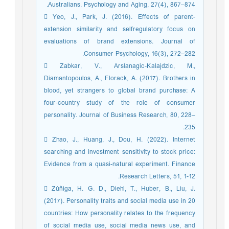
Australians. Psychology and Aging, 27(4), 867–874.
 Yeo, J., Park, J. (2016). Effects of parent-
extension similarity and selfregulatory focus on
evaluations of brand extensions. Journal of
Consumer Psychology, 16(3), 272–282.
 Zabkar, V., Arslanagic-Kalajdzic, M.,
Diamantopoulos, A., Florack, A. (2017). Brothers in
blood, yet strangers to global brand purchase: A
four-country study of the role of consumer
personality. Journal of Business Research, 80, 228–
235.
 Zhao, J., Huang, J., Dou, H. (2022). Internet
searching and investment sensitivity to stock price:
Evidence from a quasi-natural experiment. Finance
Research Letters, 51, 1-12.
 Zúñiga, H. G. D., Diehl, T., Huber, B., Liu, J.
(2017). Personality traits and social media use in 20
countries: How personality relates to the frequency
of social media use, social media news use, and