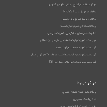
مرکز منطقه ای اطلاع رسانی علوم و فناوری
سامانه ژورنال یاب RICeST
سامانه تولید منابع برون متنی
پایگاه استنادی علوم جهان اسلام
نظام شاخص های عملکردی نشریات فارسی
فهرست نشریات پایگاه استنادی علوم جهان اسلام
فهرست نشریات معتبر وزارت عتف
فهرست نشریات وزارت بهداشت، درمان و آموزش پزشکی
فهرست نشریات ایرانی نمایه شده در ISI
مراکز مرتبط
پایگاه دفتر مقام معظم رهبری
نهاد ریاست جمهوری
وزارت علوم، تحقیقات و فناوری