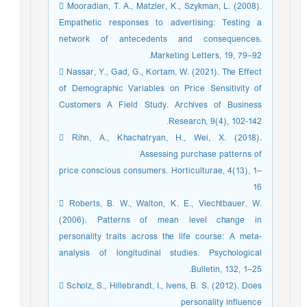
 Mooradian, T. A., Matzler, K., Szykman, L. (2008).
Empathetic responses to advertising: Testing a
network of antecedents and consequences.
Marketing Letters, 19, 79–92.
 Nassar, Y., Gad, G., Kortam, W. (2021). The Effect
of Demographic Variables on Price Sensitivity of
Customers A Field Study. Archives of Business
Research, 9(4), 102-142.
 Rihn, A., Khachatryan, H., Wei, X. (2018).
Assessing purchase patterns of
price conscious consumers. Horticulturae, 4(13), 1–
16
 Roberts, B. W., Walton, K. E., Viechtbauer, W.
(2006). Patterns of mean level change in
personality traits across the life course: A meta-
analysis of longitudinal studies. Psychological
Bulletin, 132, 1–25.
 Scholz, S., Hillebrandt, I., Ivens, B. S. (2012). Does
personality influence