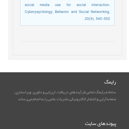
social media use for social interaction.
Cyberpsychology, Behavior and Social Networking,
20(9), 540–552.
رایمگ
سامانه رایمگ تمامی فرآیندهای دریافت، ارزیابی و داوری، ویراستاری،
صفحه‌آرایی و انتشار الکترونیکی نشریات علمی را به انجام می‌رساند
پیوندهای سایت