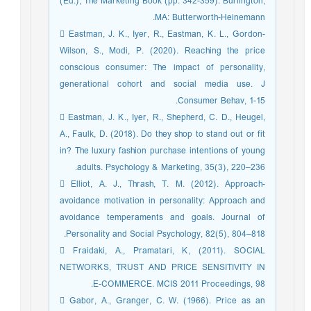
(Ed.), The Marketing Book (pp. 342-359). Burlington,
MA: Butterworth-Heinemann.
 Eastman, J. K., Iyer, R., Eastman, K. L., Gordon-
Wilson, S., Modi, P. (2020). Reaching the price
conscious consumer: The impact of personality,
generational cohort and social media use. J
Consumer Behav, 1-15.
 Eastman, J. K., Iyer, R., Shepherd, C. D., Heugel,
A., Faulk, D. (2018). Do they shop to stand out or fit
in? The luxury fashion purchase intentions of young
adults. Psychology & Marketing, 35(3), 220–236.
 Elliot, A. J., Thrash, T. M. (2012). Approach-
avoidance motivation in personality: Approach and
avoidance temperaments and goals. Journal of
Personality and Social Psychology, 82(5), 804–818.
 Fraidaki, A., Pramatari, K, (2011). SOCIAL
NETWORKS, TRUST AND PRICE SENSITIVITY IN
E-COMMERCE. MCIS 2011 Proceedings, 98.
 Gabor, A., Granger, C. W. (1966). Price as an