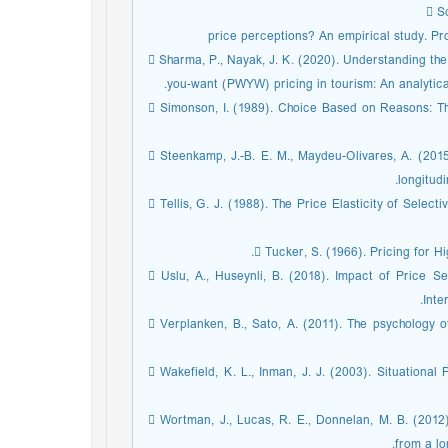
 Sc
price perceptions? An empirical study. P
 Sharma, P., Nayak, J. K. (2020). Understanding th
you-want (PWYW) pricing in tourism: An analytica
 Simonson, I. (1989). Choice Based on Reasons: T
 Steenkamp, J.-B. E. M., Maydeu-Olivares, A. (2015
longitud
 Tellis, G. J. (1988). The Price Elasticity of Sele
 Tucker, S. (1966). Pricing for H
 Uslu, A., Huseynli, B. (2018). Impact of Price Se
Inte
 Verplanken, B., Sato, A. (2011). The psychology o
 Wakefield, K. L., Inman, J. J. (2003). Situationa
 Wortman, J., Lucas, R. E., Donnelan, M. B. (2012)
from a lo