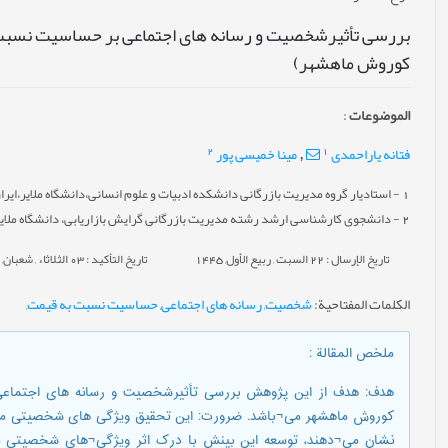
بررسی تأثیرشخصیت و رسانه های اجتماعی بر حساسیت نسبت 
کوروش ماهشهر)
الموضوعات
:
2
1
فتانه یاراحمدی
مینا خمیسی پور
,
1
- استادیار گروه مدیریت بازرگانی دانشکده ادبیات و علوم انسانی،دانشگاه ملایر،ایرا
2
- دانشجوی کارشناسی ارشد رشته مدیریت بازرگانی گرایش بازاریابی، دانشگاه ملایر،
تاريخ الإرسال : 22 السبت , ربيع الأول, 1445
تاريخ التأكيد : 03 الثلاثاء , شعبان, 1445
الکلمات المفتاحية
:
شخصیت
,
رسانه های اجتماعی
,
حساسیت نسبت به قیمت
,
ملخص المقالة
:
هدف: هدف از این پژوهش بررسی تأثیرشخصیت و رسانه های اجتماع
کوروش ماهشهر می¬باشد. ضرورت: این تحقیق ویژگی های شخصیتی مصر
نشان می¬دهند، توسعه این بینش با درک اثر ویژگی¬های شخصیتی مش