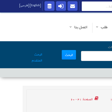
[English]
[فارسی]
طلب
اتصل بنا
ات
البحث
البحث
المتقدم
الصفحة
: 41 - 60