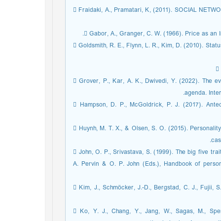
 Fraidaki, A., Pramatari, K, (2011). SOCIAL N
 Gabor, A., Granger, C. W. (1966). Price as an 
 Goldsmith, R. E., Flynn, L. R., Kim, D. (2010). Sta

 Grover, P., Kar, A. K., Dwivedi, Y. (2022). The e
agenda. Inter
 Hampson, D. P., McGoldrick, P. J. (2017). Ant
 Huynh, M. T. X., & Olsen, S. O. (2015). Personalit
cas
 John, O. P., Srivastava, S. (1999). The big five tr
A. Pervin & O. P. John (Eds.), Handbook of person
 Kim, J., Schmöcker, J.-D., Bergstad, C. J., Fujii, S
 Ko, Y. J., Chang, Y., Jang, W., Sagas, M., Spen