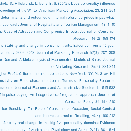
holz, S., Hillebrandt, I., Ivens, B. S. (2012). Does personality influence
roceedings of the Winter American Marketing Association, 23, 244–251
e determinants and outcomes of internal reference prices in pay-what-
l approach. Journal of Hospitality and Tourism Management, 43, 1–10.
he Case of Attraction and Compromise Effects. Journal of Consumer
Research, 16(2), 158-174.
). Stability and change in consumer traits: Evidence from a 12-year
inal study, 2002–2013. Journal of Marketing Research, 52(3), 287–308.
ctive Demand: A Meta-analysis of Econometric Models of Sales. Journal
of Marketing Research, 25(4), 331-341.
igher Profit: Criteria, method, applications. New York, NY. McGraw-Hill.
nsitivity on Repurchase Intention in Terms of Personality Features.
rnational Journal of Economic and Administrative Studies, 17, 515-532.
f impulse buying: An integrative self-regulation approach. Journal of
Consumer Policy, 34, 197–210.
l Price Sensitivity: The Role of Consumption Occasion, Social Context
and Income. Journal of Retailing, 79(4), 199-212.
. Stability and change in the big five personality domains: Evidence
ngitudinal study of Australians. Psychology and Aging, 27(4), 867–874.