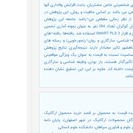
های شخصیتی خاص مشتریان، باعث افزایش وفاداری آنها
 می باشد. بر اساس ماهیت و روش، این پژوهش در
ز نظر زمانی مقطعی می¬باشد. جامعه این پژوهش
مشتریان افق کوروش به تعداد نامحدود می¬باشد که با استفاده از فرمول کوکران تعداد 384 نفر به عنوان نمونه آماری تخمین
زده شد. به منظور تجزیه و تحلیل داده¬ها از روش معادلات ساختاری و نرم افزار SMART PLS 3 استفاده شد. یافته‌ها: یافته¬های
ه¬شناسی، سازگاری و روان¬رنجورخویی) و رسانه های
ر تاثیر معنادار دارند. نتیجه‌گیری: نتایج پژوهش
ساسیت نسبت به قیمت به عنوان یک ویژگی موقعیتی
أثیرگذار هستند، باز بودن، وظیفه شناسی و سازگاری
مت داشته اند. علاوه بر این، این تحقیق نشان دهنده
اشد.
محصول و حساسیت قیمت به محصول بر قصد خرید محصول ارگانیک
ن محصولات ارگانیک در شهر اصفهان)، پایان نامه
علوم و فناوری سپاهان، دانشکده علوم انسانی.