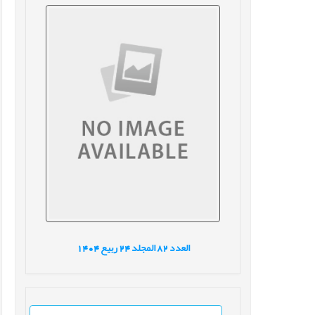
العدد
82
المجلد
24
ربيع
1404