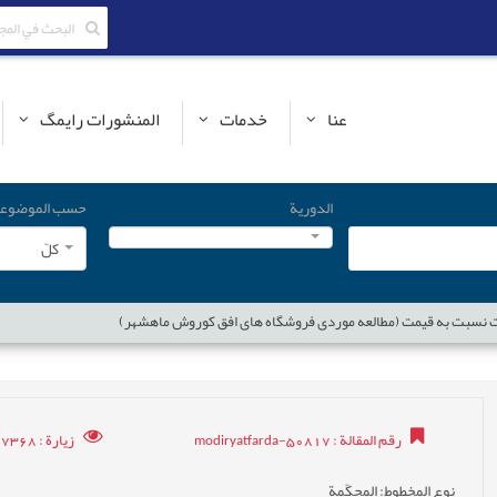
عنا
خدمات
المنشورات رایمگ
الدورية
حسب الموضوع
کلّ
 نسبت به قیمت (مطالعه موردی فروشگاه های افق کوروش ماهشهر)
رقم المقالة
: modiryatfarda-50817
زيارة
: 17368
نوع المخطوط
: المحکّمة