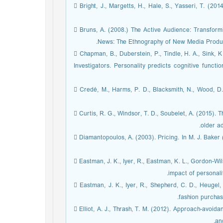
 Bright, J., Margetts, H., Hale, S., Yasseri, T. (2
 Bruns, A. (2008.) The Active Audience: Transfor
News: The Ethnography of New Media Produc
 Chapman, B., Duberstein, P., Tindle, H. A., Sink, 
Investigators. Personality predicts cognitive funct
 Credé, M., Harms, P. D., Blacksmith, N., Wood, D.
 Curtis, R. G., Windsor, T. D., Soubelet, A. (2015). T
older a
 Diamantopoulos, A. (2003). Pricing. In M. J. Baker
 Eastman, J. K., Iyer, R., Eastman, K. L., Gordon-W
impact of personali
 Eastman, J. K., Iyer, R., Shepherd, C. D., Heugel,
fashion purchas
 Elliot, A. J., Thrash, T. M. (2012). Approach-avo
an