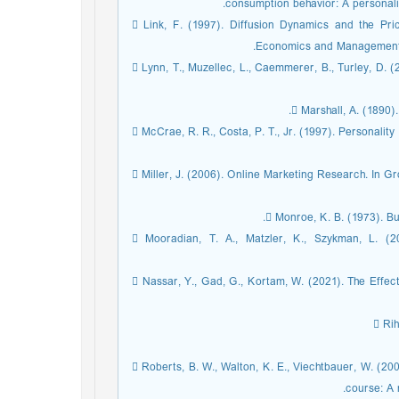
consumption behavior: A personali
 Link, F. (1997). Diffusion Dynamics and the Pric
Economics and Management, 
 Lynn, T., Muzellec, L., Caemmerer, B., Turley, D. (
 Marshall, A. (1890)
 McCrae, R. R., Costa, P. T., Jr. (1997). Personalit
 Miller, J. (2006). Online Marketing Research. In 
 Monroe, K. B. (1973). Bu
 Mooradian, T. A., Matzler, K., Szykman, L. (2
 Nassar, Y., Gad, G., Kortam, W. (2021). The Effec
 Rih
 Roberts, B. W., Walton, K. E., Viechtbauer, W. (200
course: A 