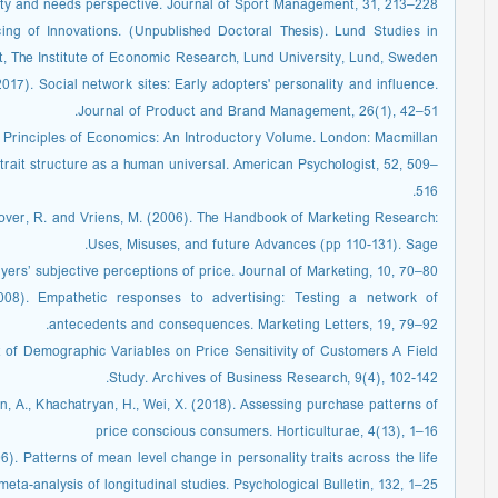
ty and needs perspective. Journal of Sport Management, 31, 213–228.
ing of Innovations. (Unpublished Doctoral Thesis). Lund Studies in
The Institute of Economic Research, Lund University, Lund, Sweden.
2017). Social network sites: Early adopters' personality and influence.
Journal of Product and Brand Management, 26(1), 42–51.
. Principles of Economics: An Introductory Volume. London: Macmillan.
y trait structure as a human universal. American Psychologist, 52, 509–
516.
Grover, R. and Vriens, M. (2006). The Handbook of Marketing Research:
Uses, Misuses, and future Advances (pp 110-131). Sage.
yers’ subjective perceptions of price. Journal of Marketing, 10, 70–80.
008). Empathetic responses to advertising: Testing a network of
antecedents and consequences. Marketing Letters, 19, 79–92.
t of Demographic Variables on Price Sensitivity of Customers A Field
Study. Archives of Business Research, 9(4), 102-142.
n, A., Khachatryan, H., Wei, X. (2018). Assessing purchase patterns of
price conscious consumers. Horticulturae, 4(13), 1–16
6). Patterns of mean level change in personality traits across the life
meta-analysis of longitudinal studies. Psychological Bulletin, 132, 1–25.