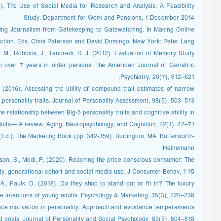
014). The Use of Social Media for Research and Analysis: A Feasibility
Study. Department for Work and Pensions, 1 December 2014.
ming Journalism from Gatekeeping to Gatewatching. In Making Online
tion. Eds. Chris Paterson and David Domingo. New York: Peter Lang.
K. M., Robbins, J., Tancredi, D. J. (2012). Evaluation of Memory Study
ion over 7 years in older persons. The American Journal of Geriatric
Psychiatry, 20(7), 612–621.
 (2016). Assessing the utility of compound trait estimates of narrow
personality traits. Journal of Personality Assessment, 98(5), 503–513.
he relationship between Big-5 personality traits and cognitive ability in
dults— A review. Aging, Neuropsychology, and Cognition, 22(1), 42–71.
 (Ed.), The Marketing Book (pp. 342-359). Burlington, MA: Butterworth-
Heinemann.
ilson, S., Modi, P. (2020). Reaching the price conscious consumer: The
ty, generational cohort and social media use. J Consumer Behav, 1-15.
 A., Faulk, D. (2018). Do they shop to stand out or fit in? The luxury
e intentions of young adults. Psychology & Marketing, 35(3), 220–236.
idance motivation in personality: Approach and avoidance temperaments
d goals. Journal of Personality and Social Psychology, 82(5), 804–818.