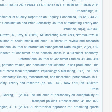
ETWORKS, TRUST AND PRICE SENSITIVITY IN E-COMMERCE. MCIS 2011
Proceedings, 98.
Indicator of Quality: Report on an Enquiry. Economica, 33(129), 43-70.
tus Consumption and Price Sensitivity. Journal of Marketing Theory and
Practice, 18(4), 323-338.
 Grewal, D., Levy, M. (2019). M: Marketing, New York, NY: McGraw Hil
volution of social media influence - A literature review and research
national Journal of Information Management Data Insights, 2 (2), 1-12.
ecedents of consumer price consciousness in a turbulent economy.
International Journal of Consumer Studies, 41, 404–414.
y, personal values, and consumer participation in self-production: The
e of home meal preparation. Psychology & Marketing, 32(7), 709–724.
ait taxonomy: History, measurement, and theoretical perspectives. In L.
ality: Theory and research (pp. 102– 138). New York, NY: Guilford
Press.
., Gärling, T. (2014). The influence of personality on acceptability of
transport policies. Transportation, 41, 855–872.
gler, J. O. (2017). A hierarchical approach for predicting sports