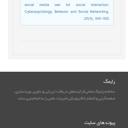
social media use for social interaction.
Cyberpsychology, Behavior and Social Networking,
20(9), 540–552.
رایمگ
سامانه رایمگ تمامی فرآیندهای دریافت، ارزیابی و داوری، ویراستاری،
صفحه‌آرایی و انتشار الکترونیکی نشریات علمی را به انجام می‌رساند
پیوندهای سایت