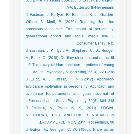
(Ed.), The Marketing Book (pp. 342-359). Burlington,
MA: Butterworth-Heinemann.
 Eastman, J. K., Iyer, R., Eastman, K. L., Gordon-
Wilson, S., Modi, P. (2020). Reaching the price
conscious consumer: The impact of personality,
generational cohort and social media use. J
Consumer Behav, 1-15.
 Eastman, J. K., Iyer, R., Shepherd, C. D., Heugel,
A., Faulk, D. (2018). Do they shop to stand out or fit
in? The luxury fashion purchase intentions of young
adults. Psychology & Marketing, 35(3), 220–236.
 Elliot, A. J., Thrash, T. M. (2012). Approach-
avoidance motivation in personality: Approach and
avoidance temperaments and goals. Journal of
Personality and Social Psychology, 82(5), 804–818.
 Fraidaki, A., Pramatari, K, (2011). SOCIAL
NETWORKS, TRUST AND PRICE SENSITIVITY IN
E-COMMERCE. MCIS 2011 Proceedings, 98.
 Gabor, A., Granger, C. W. (1966). Price as an