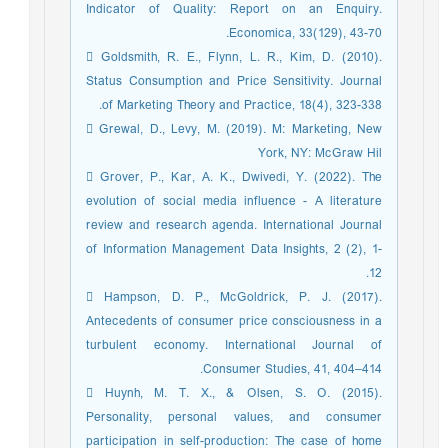
Indicator of Quality: Report on an Enquiry.
Economica, 33(129), 43-70.
 Goldsmith, R. E., Flynn, L. R., Kim, D. (2010).
Status Consumption and Price Sensitivity. Journal
of Marketing Theory and Practice, 18(4), 323-338.
 Grewal, D., Levy, M. (2019). M: Marketing, New
York, NY: McGraw Hil
 Grover, P., Kar, A. K., Dwivedi, Y. (2022). The
evolution of social media influence - A literature
review and research agenda. International Journal
of Information Management Data Insights, 2 (2), 1-
12.
 Hampson, D. P., McGoldrick, P. J. (2017).
Antecedents of consumer price consciousness in a
turbulent economy. International Journal of
Consumer Studies, 41, 404–414.
 Huynh, M. T. X., & Olsen, S. O. (2015).
Personality, personal values, and consumer
participation in self-production: The case of home