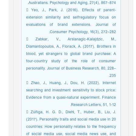
Australians. Psychology and Aging, 27(4), 867–874.
 Yeo, J., Park, J. (2016). Effects of parent-
extension similarity and selfregulatory focus on
evaluations of brand extensions. Journal of
Consumer Psychology, 16(3), 272–282.
 Zabkar, V., Arslanagic-Kalajdzic, M.,
Diamantopoulos, A., Florack, A. (2017). Brothers in
blood, yet strangers to global brand purchase: A
four-country study of the role of consumer
personality. Journal of Business Research, 80, 228–
235.
 Zhao, J., Huang, J., Dou, H. (2022). Internet
searching and investment sensitivity to stock price:
Evidence from a quasi-natural experiment. Finance
Research Letters, 51, 1-12.
 Zúñiga, H. G. D., Diehl, T., Huber, B., Liu, J.
(2017). Personality traits and social media use in 20
countries: How personality relates to the frequency
of social media use, social media news use, and