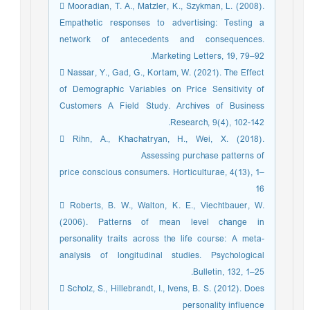
 Mooradian, T. A., Matzler, K., Szykman, L. (2008).
Empathetic responses to advertising: Testing a
network of antecedents and consequences.
Marketing Letters, 19, 79–92.
 Nassar, Y., Gad, G., Kortam, W. (2021). The Effect
of Demographic Variables on Price Sensitivity of
Customers A Field Study. Archives of Business
Research, 9(4), 102-142.
 Rihn, A., Khachatryan, H., Wei, X. (2018).
Assessing purchase patterns of
price conscious consumers. Horticulturae, 4(13), 1–
16
 Roberts, B. W., Walton, K. E., Viechtbauer, W.
(2006). Patterns of mean level change in
personality traits across the life course: A meta-
analysis of longitudinal studies. Psychological
Bulletin, 132, 1–25.
 Scholz, S., Hillebrandt, I., Ivens, B. S. (2012). Does
personality influence