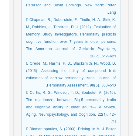
Paterson and David Domingo. New York: Peter
Lang.
 Chapman, B., Duberstein, P., Tindle, H. A., Sink, K.
M., Robbins, J., Tancredi, D. J. (2012). Evaluation of
Memory Study Investigators. Personality predicts
cognitive function over 7 years in older persons.
The American Journal of Geriatric Psychiatry,
20(7), 612–621.
 Credé, M., Harms, P. D., Blacksmith, N., Wood, D.
(2016). Assessing the utility of compound trait
estimates of narrow personality traits. Journal of
Personality Assessment, 98(5), 503–513.
 Curtis, R. G., Windsor, T. D., Soubelet, A. (2015).
The relationship between Big-5 personality traits
and cognitive ability in older adults— A review.
Aging, Neuropsychology, and Cognition, 22(1), 42–
71.
 Diamantopoulos, A. (2003). Pricing. In M. J. Baker