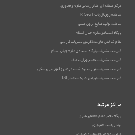
مرکز منطقه ای اطلاع رسانی علوم و فناوری
سامانه ژورنال یاب RICeST
سامانه تولید منابع برون متنی
پایگاه استنادی علوم جهان اسلام
نظام شاخص های عملکردی نشریات فارسی
فهرست نشریات پایگاه استنادی علوم جهان اسلام
فهرست نشریات معتبر وزارت عتف
فهرست نشریات وزارت بهداشت، درمان و آموزش پزشکی
فهرست نشریات ایرانی نمایه شده در ISI
مراکز مرتبط
پایگاه دفتر مقام معظم رهبری
نهاد ریاست جمهوری
وزارت علوم، تحقیقات و فناوری