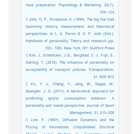
meal preparation. Psychology & Marketing, 32(7),
709–724.
 John, O. P., Srivastava, S. (1999). The big five trait
taxonomy: History, measurement, and theoretical
perspectives. In L. A. Pervin & O. P. John (Eds.),
Handbook of personality: Theory and research (pp.
102– 138). New York, NY: Guilford Press.
 Kim, J., Schmöcker, J.-D., Bergstad, C. J., Fujii, S.,
Gärling, T. (2014). The influence of personality on
acceptability of transport policies. Transportation,
41, 855–872.
 Ko, Y. J., Chang, Y., Jang, W., Sagas, M.,
Spengler, J. O. (2017). A hierarchical approach for
predicting sports consumption behavior: A
personality and needs perspective. Journal of Sport
Management, 31, 213–228.
 Link, F. (1997). Diffusion Dynamics and the
Pricing of Innovations. (Unpublished Doctoral