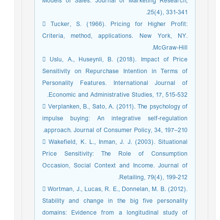
Models of Sales. Journal of Marketing Research,
25(4), 331-341.
 Tucker, S. (1966). Pricing for Higher Profit:
Criteria, method, applications. New York, NY.
McGraw-Hill.
 Uslu, A., Huseynli, B. (2018). Impact of Price
Sensitivity on Repurchase Intention in Terms of
Personality Features. International Journal of
Economic and Administrative Studies, 17, 515-532.
 Verplanken, B., Sato, A. (2011). The psychology of
impulse buying: An integrative self-regulation
approach. Journal of Consumer Policy, 34, 197–210.
 Wakefield, K. L., Inman, J. J. (2003). Situational
Price Sensitivity: The Role of Consumption
Occasion, Social Context and Income. Journal of
Retailing, 79(4), 199-212.
 Wortman, J., Lucas, R. E., Donnelan, M. B. (2012).
Stability and change in the big five personality
domains: Evidence from a longitudinal study of