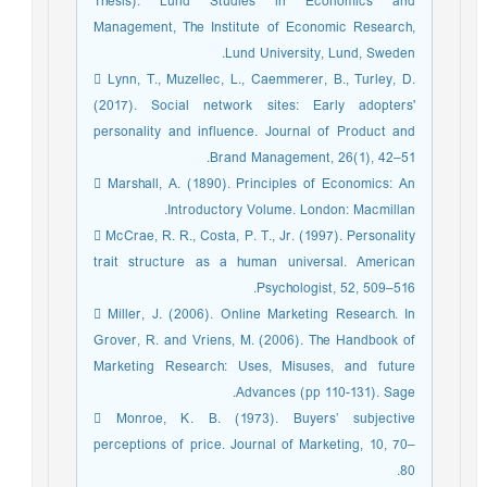
Thesis). Lund Studies in Economics and
Management, The Institute of Economic Research,
Lund University, Lund, Sweden.
 Lynn, T., Muzellec, L., Caemmerer, B., Turley, D.
(2017). Social network sites: Early adopters'
personality and influence. Journal of Product and
Brand Management, 26(1), 42–51.
 Marshall, A. (1890). Principles of Economics: An
Introductory Volume. London: Macmillan.
 McCrae, R. R., Costa, P. T., Jr. (1997). Personality
trait structure as a human universal. American
Psychologist, 52, 509–516.
 Miller, J. (2006). Online Marketing Research. In
Grover, R. and Vriens, M. (2006). The Handbook of
Marketing Research: Uses, Misuses, and future
Advances (pp 110-131). Sage.
 Monroe, K. B. (1973). Buyers’ subjective
perceptions of price. Journal of Marketing, 10, 70–
80.