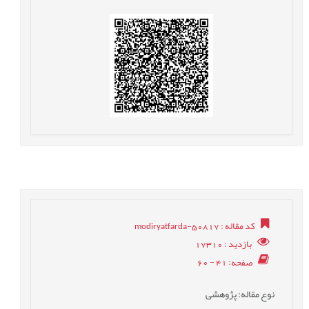
کد مقاله
: modiryatfarda-50817
بازدید
: 17310
صفحه
: 41 - 60
نوع مقاله
: پژوهشی