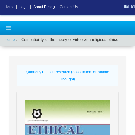
[fa]
[ar]
Home
|
Login
|
About Rimag
|
Contact Us
|
Home
Compatibility of the theory of virtue with religious ethics
Quarterly Ethical Research (Association for Islamic
Thought)