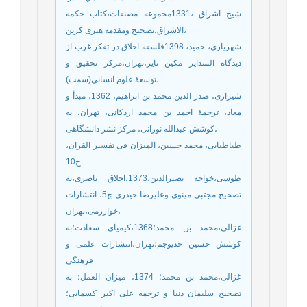
شیخ اشراق ،1331مجموعه مصنفات،کتاب حکمه
الاشراق،تصحیح ومقدمه هنری کربن،
شهریاری، حمید، 1398فلسفه اخلاق در تفکر غرب از
دیدگاه السدایر مکین تایر،تهران،مرکز تحقیق و
توسعۀ علوم انسانی(سمت)،
شیرازی، صدر الدین محمد بن ابراهیم، 1362، مبدأ و
معاد، ترجمۀ احمد بن محمد اردکانی، تهران، به
کوشش عبدالله نورانی، مرکز نشر دانشگاهی،
طباطبایی، محمد حسین، المیزان فی تفسیر القران،
ج10
طوسی،خواجه نصیرالدین،1373،اخلاق ناصری،به
تصحیح مجتبی مینوی وعلیرضا حیدری چ5، انتشارات
خوارزمی،تهران،
غزالی،محمد بن محمد؛1368،کیمیای سعادت؛به
کوشش حسین خدیوجم؛تهران،انتشارات علمی و
فرهنگی
غزالی،محمد بن محمد؛ 1374، میزان العمل؛ به
تصحیح سلیمان دنیا و ترجمه علی اکبر کسمایی؛