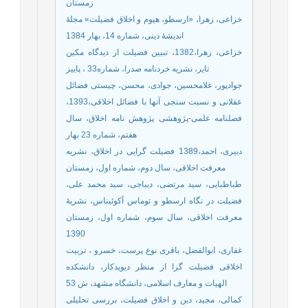
زمستان
خزاعی، زهرا، «ارسطو، هیوم و اخلاق فضیلت» مجلۀ
اندیشۀ دینی، شماره 14، بهار 1384
خزاعی، زهرا،1382، تبیین فضیلت از دیدگاه مکین
تایر، نشریه خردنامه صدرا، شماره33 ، پاییز
جوادپور، غلامحسین، جوادی، محسن، چیستی فضائل
عقلانی و نسبت سنجی آنها با فضائل اخلاقی،1393،
فصلنامه علمی-پژوهشی پژوهش نامه اخلاق، سال
هفتم، شماره 23 بهار
دبیری، احمد،1389 فضیلت گرایی در اخلاق، نشریه
معرفت اخلاقی، سال دوم، شماره اول، زمستان
طباطبایی، سید مرتضی، دیباجی، سید محمد علی،
فضیلت در نگاه ارسطو و توماس آکوئیناس، نشریۀ
معرفت اخلاقی، سال سوم، شماره اول، زمستان
1390
غفاری، ابوالفضل، باقری نوع پرست، خسرو ، تربیت
اخلاقی فضیلت گرا از منظر دیویدکار، دانشکده
الهیات و معارف اسلامی، دانشگاه مشهد، ش 53
کمالی، مجید، دین و اخلاق فضیلت، بررسی تحلیلی