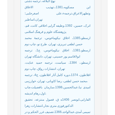
نهج البلاغه، ترجمه دشتی
ابن مسکویه،1381،،تهذیب الاخلاق
وتطهرالاعراق،ترجمهء،علی اصغرحلبی؛
تهران،اساطیر
اترک، حسین، 1392،وظیفه گرایی اخلاقی کانت، قم،
پژوهشگاه علوم و فرهنگ اسلامی
ارسطو،1385، اخلاق نیکوماخوس، ترجمۀ محمد
حسن لطفی تبریزی، تهران، طرح نو، چاپ دوم
ارسطو،1381، اخلاق نیکوماخوس، ج1، ترجمه
ابولاقاسم پور حسینی، تهران، دانشگاه تهران
ارسطو،، 1384، سیاست، ترجمه حمید عنایت،
تهران، انتشارات رواق، چاپ دوم
افلاطون، 1374،دوره کامل آثار افلاطون، ج4، ترجمه
محمد حسن لطفی، رضا کاویانی، تهران، خوارزمی،
امیدی نیا،عبدالحسین،1398،سازمان بافضیلت،چاپ
اول،رهام اندیشه،
الفارابی،ابونصر 1406ه ق، فصول منتزعه، تحقیق
الدکتورفوزی متری نجار،انتشارات زهرا
تمیمی آمدی،عبدالواحد،1366،تصنیف غرر الحکم و در