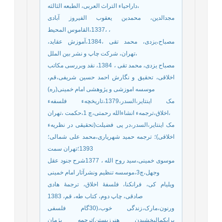
،داراحیاء التراث العربی، الطبعه الثالثه
مجدالدین، محمدبن یعقوب الفیروز آبادی
،1337،القاموس المحیط ،
مصباح،یزدی، محمد تقی ،1384،آموزش عقاید،
تهران، شرکت چاپ و نشر بین الملل،
مصباح یزدی، محمد تقی ، 1384، نقد وبررسی مکاتب
اخلاقی، تحقیق و نگارش احمد حسین شریفی،قم،
موسسه اموزشی و پژوهشی امام خمینی(ره)
مک اینتایر،السدر،1379،تاریخچهء فلسفهء
اخلاق،ترجمهء انشاءالله رحمتی،چ 1،حکمت ،تهران،
مک اینتایر،السدر،در پی فضیلت(تحقیقی در نظریهء
اخلاقی)؛ ترجمه حمید شهریاری،محمد علی شمالی؛
1393؛تهران سمت
موسوی خمینی،سید روح الله ، 1377شرح جنود عقل
وجهل،چ3،موسسه تنظیم ونشرآثار امام خمینی
ویلیام کی، فرانکنا، فلسفۀ اخلاق، ترجمۀ هادی
صادقی، چاپ دوم، کتاب طه، قم، 1383
ورنون،مارک،زندگی خوب،(30گام فلسفی
برایکمالبخشیدن هنرزیستن)ترجمه پژمان