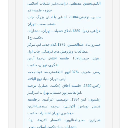
الکلم،تحقیق مصطفی درایتی،دفتر تبلیغات اسلامی
حوزهء علمیهء قم
حسین، توفیقی،1384، آشنایی با ادیان بزرگ، چاپ
هفتم، سمت، تهران،
خزاعی، زهرا، 1389،اخلاق فضیلت، تهران، انتشارات
حکمت ج1،
خسرو پناه، عبدالحسین، 1379،کلام جدید، قم، مرکز
مطالعات و پژوهش های فرهنگی، چاپ اول،
ریچلز، جیمز،1378، فلسفه اخلاق، ترجمۀ آرش
اخگری، تهران، حکمت
رضی ،شریف ،1376نهج البلاغه،ترجمه عبدالمحمد
آیتی،،تهران،بنیاد نهج البلاغه
ژکس،1362، فلسفه اخلاق (حکمت عملی)، ترجمه
ابوالقاسم پور حسینی، تهران، امیرکبیر،
ژیلسون، اتین،1384، تومیسم، (درآمدی برفلسفه
قدیس توماس آکوئینی) ترجمه سیدضیاءالدین
دهشیری،تهران انتشارات حکمت،
شیرازی، صدرالمتالهین، الاسفار الاربعة، ج9،
انتشارات بنياد حکمت اسلامي صدرا،