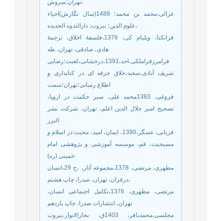
تهران:سروش،
غزالی،محمد بن محمد؛ 1489(سال نگارش)احیاء
علوم الدین؛ بیروت: دارالندوه الجدیده،
فرانکنا، ویلیام کی، 1376،فلسفۀ اخلاق، ترجمۀ
هادی، صادقی، تهران، طه
فرامرزقراملکی،احد،1391،درخشانی،لعبت؛رضایی
شریف آبادی،سعید،خلاق حرفه ای در کتابداری و
اطلاع رسانی؛تهران؛سمت
فروغی، 1383محمد علی، سیر حکمت در اروپا،
تصحیح امیر جلال الدین اعلم، تهران، شرکت نشر
البرز
قربانی، عسگر،1390، ایمان، امید، محبت در اسلام و
مسیحیت، قم، موسسه آموزشی و پژوهشی امام
خمینی (ره)
مطهری، مرتضی، 1378،مجموعه آثار، ،ج 29،انسان
درقران، تهران، صدرا، چاپ هشتم،
مرتضی، مطهری، 1376،تکامل اجتماعی انسان،
تهران، انتشارات صدرا، چاپ یازدهم
مجلسی،محمدباقر، 1403ق، بحارالانوار،بیروت