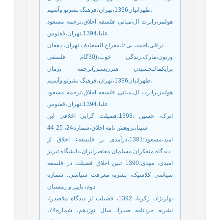
،طهرانیان1396،تهران،فرهنگ نشرنو وآسیم
هولمز،رابرت ال،مبانی فلسفه اخلاق،ترجمه مسعود
علیا،1394،تهران،ققنوس
نراقی،احمد، بی تا،معراج السعادۀ ، تهران، دهقان
ورنون،مارک،زندگی خوب،(30گام فلسفی
برایکمالبخشیدن هنرزیستن)ترجمه پژمان
،طهرانیان1396،تهران،فرهنگ نشرنو وآسیم
هولمز،رابرت ال،مبانی فلسفه اخلاق،ترجمه مسعود
علیا،1394،تهران،ققنوس
اترک، حسین ،1393،فضیلت گرایی اخلاقی ابن
سینا،پژوهش نامه اخلاق،َشماره24، 25-44
امید،مسعود؛1381،درآمدی بر فلسفهء اخلاق از
دیدگاه متفکران مسلمان معاصرایران،دانشگاه تبریز
امیدی، مهدی،1390 تبین اخلاق فضیلت در فلسفه
سیاسی کلاسیک، نشریه معرفت سیاسی، شماره
دوم، پاییز و زمستان
بهارنژاد، زکریا، 1392، فضیلت از دیدگاه ملاصدرا،
نشریه خردنامه صدرا، سال نوزدهم، شماره74،