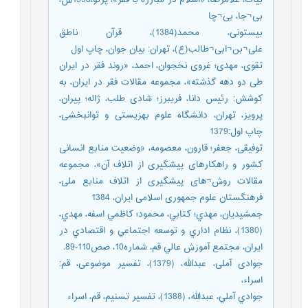
بی¬جا، بی¬چا
بیستونی، محمد(1384)، قرآن ناطق
علی¬بن¬ابی¬طالب(ع)، تهران: بیان جوان، چاپ اول
تقوی، مهدی؛ غروی نخجوان، احمد، «روند فقر در ایران
طی دو دهه گذشته»، مجموعه مقالات فقر در ایران، به
کوشش: رئیس دانا، فریبرز؛ شادی طلب، ژاله؛ پیران،
پرویز، تهران، دانشگاه علوم بهزیستی و توانبخشی،
چاپ اول:1379
توفیقی، جعفر؛ قارون، معصومه، «وضعیت منابع انسانی
کشور و راهکارهای پیشگیری از اتلاف آن»، مجموعه
مقالات روش¬های پیشگیری از اتلاف منابع ملی،
فرهنگستان علوم جمهوری اسلامی ایران، 1384
جمشيديان، مهدي؛ کتابي، محمود؛ کاظمي اسفه، مهدي،
(1380)، نظام اداري و توسعه اجتماعي و اقتصادي در
ايران، مجتمع آموزش عالي قم، شماره10، صص110-89.
جوادی آملی، عبدالله، (1379)، تفسیر موضوعی، قم:
اسراء،
جوادي آملي، عبدالله، (1388)، تفسير تسنيم، قم، اسراء