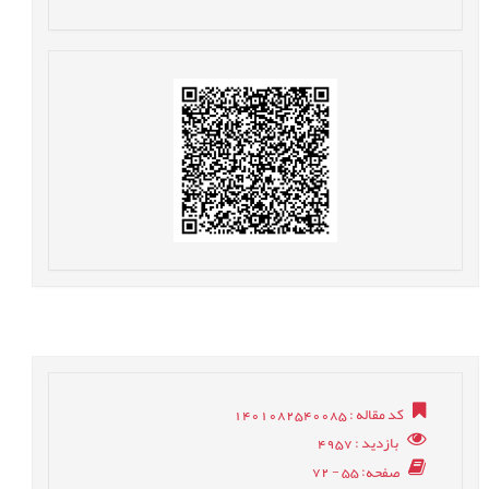
کد مقاله
: 1401082540085
بازدید
: 4957
صفحه
: 55 - 72