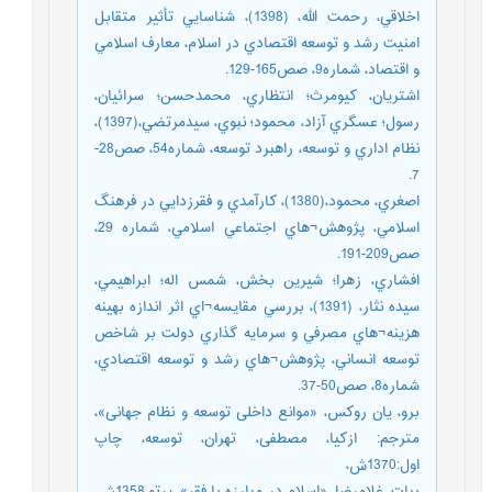
اخلاقي، رحمت الله، (1398)، شناسايي تأثير متقابل
امنيت رشد و توسعه اقتصادي در اسلام، معارف اسلامي
و اقتصاد، شماره9، صص165-129.
اشتريان، کيومرث؛ انتظاري، محمدحسن؛ سرائيان،
رسول؛ عسگري آزاد، محمود؛ نبوي، سيدمرتضي،(1397)،
نظام اداري و توسعه، راهبرد توسعه، شماره54، صص28-
7.
اصغري، محمود،(1380)، کارآمدي و فقرزدايي در فرهنگ
اسلامي، پژوهش¬هاي اجتماعي اسلامي، شماره 29،
صص209-191.
افشاري، زهرا؛ شيرين بخش، شمس اله؛ ابراهيمي،
سيده نثار، (1391)، بررسي مقايسه¬اي اثر اندازه بهينه
هزينه¬هاي مصرفي و سرمايه گذاري دولت بر شاخص
توسعه انساني، پژوهش¬هاي رشد و توسعه اقتصادي،
شماره8، صص50-37.
برو، یان روکس، «موانع داخلی توسعه و نظام جهانی»،
مترجم: ازکیا، مصطفی، تهران، توسعه، چاپ
اول:1370ش،
بیات، غلامرضا، «اسلام در مبارزه با فقر»، پرتو،1358ش،