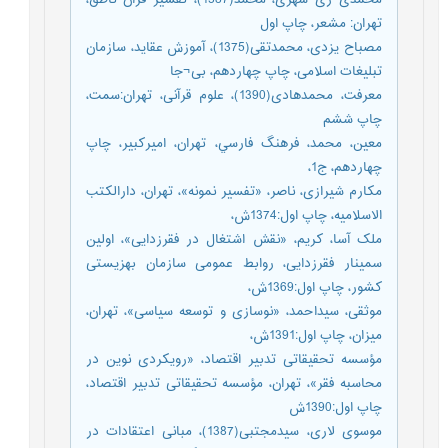
تهران: مشعر، چاپ اول
مصباح یزدی، محمدتقی(1375)، آموزش عقاید، سازمان
تبلیغات اسلامی، چاپ چهاردهم، بی¬جا
معرفت، محمدهادی(1390)، علوم قرآنی، تهران:سمت،
چاپ ششم
معين، محمد، فرهنگ فارسي، تهران، اميرکبير، چاپ
چهاردهم، ج1،
مکارم شیرازی، ناصر، «تفسیر نمونه»، تهران، دارالکتب
الاسلامیه، چاپ اول:1374ش،
ملک آسا، کریم، «نقش اشتغال در فقرزدایی»، اولین
سمینار فقرزدایی، روابط عمومی سازمان بهزیستی
کشور، چاپ اول:1369ش،
موثقی، سیداحمد، «نوسازی و توسعه سیاسی»، تهران،
میزان، چاپ اول:1391ش،
مؤسسه تحقیقاتی تدبیر اقتصاد، «رویکردی نوین در
محاسبه فقر»، تهران، مؤسسه تحقیقاتی تدبیر اقتصاد،
چاپ اول:1390ش
موسوی لاری، سیدمجتبی(1387)، مبانی اعتقادات در