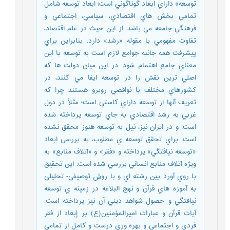
توسعه» داراي ابعاد گوناگوني است؛ ابعاد توسعه شامل
تمامي بخش هاي اقتصادي، سياسي، اجتماعي و
فرهنگي جامعه مي باشد. از اين حيث در علم اقتصاد،
تفاوت مفهومي با مقوله «رشد» دارد. بنابراين براي
پيشرفت همه جانبه جوامع لازم است به توسعه با اين
معناي جامع اهتمام شود. در اين ميان دولت ها که
اصلي ترين نقش را در توسعه ايفا مي کنند، در
کشورهاي مختلف با نواقصي روبرو هستند چرا که
تعريف آنها از توسعه داراي کاستي است؛ مثلاً در دول
غربي به رشد اقتصادي به جاي توسعه پرداخته شده
است. و در ايران نيز، نيل به توسعه هنوز محقق نشده
است. براي تحقق توسعه ي مطلوب، به بررسي ابعاد
«توسعه نيافتگي» پرداخته و «فقر» و «اتلاف منابع» به
ويژه اتلاف منابع انساني بررسي شده است. اين تحقيق
با روي آورد بين رشته اي و با روش توصيفي- تحليلي
به آموزه هاي قرآن و نهج البلاغه در زمينه ي توسعه
نيافتگي و حصول شواهد ديني آن نيز پرداخته است.
آيات قرآن و عبارات اميرالمؤمنين(ع) بر إبعاد از فقر
فردي و اجتماعي و بهره وري درست و کامل از تمامي