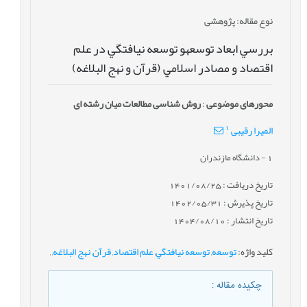
نوع مقاله
: پژوهشی
بررسي ابعاد توسعهو توسعه نيافتگي در علم
اقتصاد و مصادر اسلامي (قرآن و نهج البلاغه)
محورهای موضوعی
:
روش شناسی مطالعات میان رشته ای
1
المیرا رقیبی
1
- دانشگاه مازندران
تاریخ دریافت : 1401/08/25
تاریخ پذیرش : 1402/05/31
تاریخ انتشار : 1404/08/10
کلید واژه
:
توسعه
,
توسعه نيافتگي
,
علم اقتصاد
,
قرآن
,
نهج البلاغه
,
,
چکیده مقاله
: