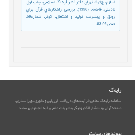
اسلام، ج1و2، تهران:دفتر نشر فرهنگ اسلامی، چاپ اول
نادعلي، فاطمه، (1396)، بررسي راهکارهاي قرآن براي
رونق و پيشرفت توليد و اشتغال، کوثر، شماره59،
صص96-83.
رایمگ
سامانه رایمگ تمامی فرآیندهای دریافت، ارزیابی و داوری، ویراستاری،
صفحه‌آرایی و انتشار الکترونیکی نشریات علمی را به انجام می‌رساند
پیوندهای سایت