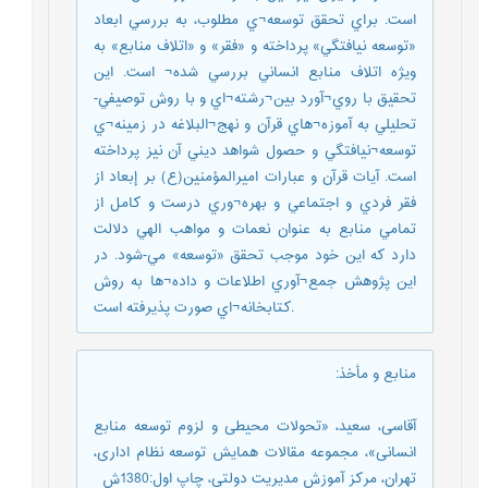
است. براي تحقق توسعه¬ي مطلوب، به بررسي ابعاد
«توسعه نيافتگي» پرداخته و «فقر» و «اتلاف منابع» به
ويژه اتلاف منابع انساني بررسي شده¬ است. اين
تحقيق با روي¬آورد بين¬رشته¬اي و با روش توصيفي-
تحليلي به آموزه¬هاي قرآن و نهج¬البلاغه در زمينه¬ي
توسعه¬نيافتگي و حصول شواهد ديني آن نيز پرداخته
است. آيات قرآن و عبارات اميرالمؤمنين(ع) بر إبعاد از
فقر فردي و اجتماعي و بهره¬وري درست و کامل از
تمامي منابع به عنوان نعمات و مواهب الهي دلالت
دارد که اين خود موجب تحقق «توسعه» مي-شود. در
اين پژوهش جمع¬آوري اطلاعات و داده¬ها به روش
کتابخانه¬اي صورت پذيرفته است.
منابع و مأخذ
:
آقاسی، سعید، «تحولات محیطی و لزوم توسعه منابع
انسانی»، مجموعه مقالات همایش توسعه نظام اداری،
تهران، مرکز آموزش مدیریت دولتی، چاپ اول:1380ش