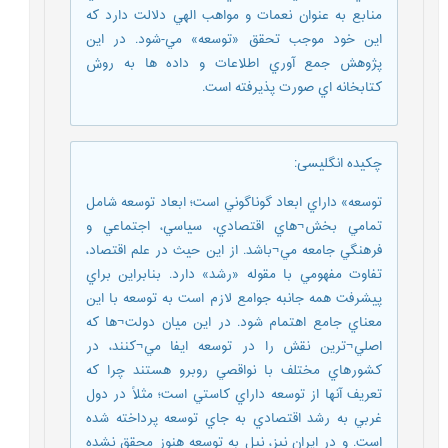
منابع به عنوان نعمات و مواهب الهي دلالت دارد که
اين خود موجب تحقق «توسعه» مي-شود. در اين
پژوهش جمع آوري اطلاعات و داده ها به روش
کتابخانه اي صورت پذيرفته است.
چکیده انگلیسی
:
توسعه» داراي ابعاد گوناگوني است؛ ابعاد توسعه شامل
تمامي بخش¬هاي اقتصادي، سياسي، اجتماعي و
فرهنگي جامعه مي¬باشد. از اين حيث در علم اقتصاد،
تفاوت مفهومي با مقوله «رشد» دارد. بنابراين براي
پيشرفت همه جانبه جوامع لازم است به توسعه با اين
معناي جامع اهتمام شود. در اين ميان دولت¬ها که
اصلي¬ترين نقش را در توسعه ايفا مي¬کنند، در
کشورهاي مختلف با نواقصي روبرو هستند چرا که
تعريف آنها از توسعه داراي کاستي است؛ مثلاً در دول
غربي به رشد اقتصادي به جاي توسعه پرداخته شده
است. و در ايران نيز، نيل به توسعه هنوز محقق نشده