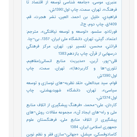
عنبری، موسی، «جامعه شناسی توسعه از اقتصاد تا
فرهنگ»، تهران، سمت، چاپ اول:1390ش،
فراهيدي، خليل بن احمد، العين، نشر هجرت، قم،
1409ق، چاپ دوم، ج2،
فورتادو، سلسو، «توسعه و توسعه نیافتگی»، مترجم:
اعتماد، گیتی، تهران، دانشگاه ملی ایران، 1357، بی¬چا،
قرائتي، محسن، تفسير نور، تهران، مرکز فرهنگي
درسهايي از قرآن، چاپ يازدهم:1383
قلی¬پور، آرین، «مدیریت منابع انسانی(مفاهیم،
تئوری¬ها و کاربردها)»، تهران، سمت، چاپ
اول:1390ش
قوام، سید عبدالعلی، «نقد نظریه¬های نوسازی و توسعه
سیاسی»، تهران، دانشگاه شهیدبهشتی، چاپ
اول:1374ش،
کاردان، علی¬محمد، «فرهنگ پیشگیری از اتلاف منابع
ملی و راه¬های ایجاد آن»، مجموعه مقالات روش¬های
پیشگیری از اتلاف منابع ملی، فرهنگستان علوم
جمهوری اسلامی ایران، 1384
کاسادوفسکی، میشل، «جهانی¬سازی فقر و نظم نوین