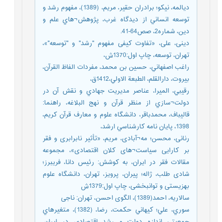
ديالمه، نيکو؛ برادران حقير، مريم، (1389)، مفهوم رشد و
توسعه انساني از ديدگاه غرب، پژوهش¬هاي علم و
دين، شماره2، صص64-41.
دینی، علی، «تفاوت کیفی مفهوم "رشد" و "توسعه"»،
تهران، توسعه، چاپ اول:1370ش،
راغب اصفهاني، حسين بن محمد، مفردات الفاظ القرآن،
بيروت، دارالقلم، الطبعة الاولي،1412ق،
رقيبي، الميرا، عناصر مديريت جهادي و نقش آن در
دولت¬سازي از منظر قرآن و نهج البلاغه، راهنما:
قاليباف، محمدباقر، دانشگاه علوم و معارف قرآن کريم،
1398، پايان نامه کارشناسي ارشد،
رنانی، محسن؛ مه¬آبادی، مریم، «تأثیر نابرابری و فقر
بر کارایی سیاست¬های کلان اقتصادی»، مجموعه
مقالات فقر در ایران، به کوشش: رئیس دانا، فریبرز؛
شادی طلب، ژاله؛ پیران، پرویز، تهران، دانشگاه علوم
بهزیستی و توانبخشی، چاپ اول:1379ش
سالاریه، احمد(1389)، الگوی احسن، تهران: ناجی
سوري، علي؛ کيهاني حکمت، رضا، (1382)، متغيرهاي
جمعيتي اندازه دولت و رشد اقتصادي در ايران،