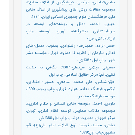
حاجی¬بابایی، مرتضی، «پیشگیری از اتلاف منابع»،
مجموعه مقالات روش¬های پیشگیری از اتلاف منابع
ملی، فرهنگستان علوم جمهوری اسلامی ایران، 1384،
حبیبی، احمد، «علل و ریشه¬های توسعه در
سرمایه¬داری پیشرفته»، تهران، توسعه، چاپ
اول:1370ش، ص7
حسن¬زاده، حمیدرضا؛ رشنوادی، یعقوب، «مدل¬های
تعالی سازمان از نظریه تا عمل»، تهران، مؤسسه نشر
شهر، چاپ اول:1387ش،
حسینی میلانی، سیدعلی(1387)، نگاهی به حدیث
ثقلین، قم: مرکز حقایق اسلامی، چاپ اول
حق¬شناس، علي محمد؛ سامعي، حسين؛ انتخابي،
نرگس، فرهنگ معاصر هزاره، تهران، چاپ پنجم، 1390،
موسسه فرهنگ معاصر،
داودی، احمد، «توسعه منابع انسانی و نظام اداری»،
مجموعه مقالات همایش توسعه نظام اداری، تهران،
مرکز آموزش مدیریت دولتی، چاپ اول:1380ش
دشتي، محمد، ترجمه نهج البلاغه امام علي(ع)، قم،
مشهور،چاپ اول:1379