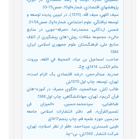
پژوهشهاي اقتصادي، شماره9و10، صص75-53.
سيف اللهي، سيف الله، (1370)، در تبيين پديده توسعه و
توسعه نيافتگي، علوم اجتماعي، شماره1و2، صص54-31.
شمس اردکانی، محمدرضا، «صرفه¬جویی در منابع
مالی»، مجموعه مقالات روش¬های پیشگیری از اتلاف
منابع ملی، فرهنگستان علوم جمهوری اسلامی ایران،
1384
صاحب، اسماعيل بن عباد، المحيط في اللغه، بيروت،
عالم الکتب، 1414ق، ج2،
صدریه، عبدالرحمن، «رشد اقتصادی یک الزام است»،
تهران، توسعه، چاپ اول:1370ش
طالب تاش، عبدالمجید، «الگوی مصرف در آموزه¬های
قرآن کریم»، تهران، جهادانشگاهی، چاپ اول:1388
طباطبایی، سیدمحمدحسین، «المیزان فی
تفسیرالقرآن»، قم، دفتر انتشارات اسلامی جامعه
مدرسین حوزه علمیه قم، چاپ پنجم1417ق
طیبی شبستری، سیداحمد، «فقر از نظر اسلام»، تهران،
شرکت انتشار، 1342ش، بی¬چا،