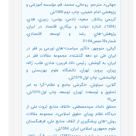
جهانی»، مترجم: روحانی، محمد، قم، مؤسسه آموزشی و
پژوهشی امام خمینی، چاپ دوم:1386ش
کريمي پتانلار، سعيد؛ نادمي، يونس؛ زبيري، هدي،
(1394)، اندازه دولت و بيکاري اقتصاد در ايران،
پژوهش¬هاي رشد و توسعه اقتصادي،
شماره18،صص64-51.
کیانی، منوچهر، «تأثیر سیاست¬های تورمی بر فقر در
ایران طی دو دهه گذشته»، مجموعه مقالات فقر در
ایران، به کوشش: رئیس دانا، فریبرز؛ شادی طلب، ژاله؛
پیران، پرویز، تهران، دانشگاه علوم بهزیستی و
توانبخشی، چاپ اول:1379ش،
گلابی، سیاوش، «نگرشی جامع و نظام¬گرا به امر
تحقیق و توسعه»، تهران، توسعه، چاپ اول:1370ش،
ص15
محقق داماد، سیدمصطفی، «اتلاف منابع ثروت ملی از
دیدگاه نظام پویای حقوق اسلامی»، مجموعه مقالات
روش¬های پیشگیری از اتلاف منابع ملی، فرهنگستان
علوم جمهوری اسلامی ایران، 1384ش،
محمدی ری شهری، محمد(1387)، تفسیر قرآن ناطق،