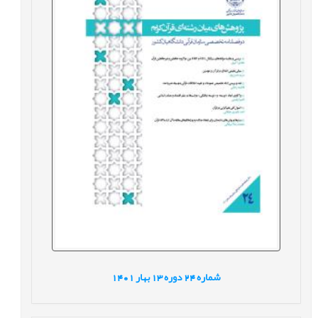
شماره
24
دوره
13
بهار
1401