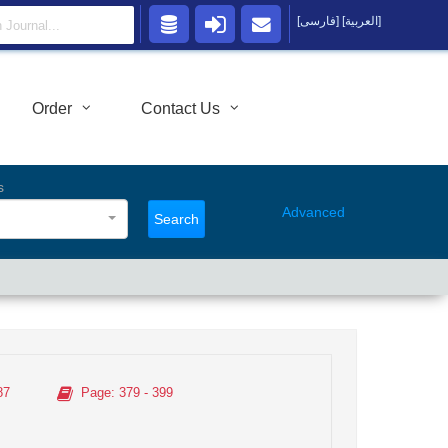
[العربية]
[فارسی]
Order
Contact Us
s
Advanced
Search
87
Page
: 379 - 399