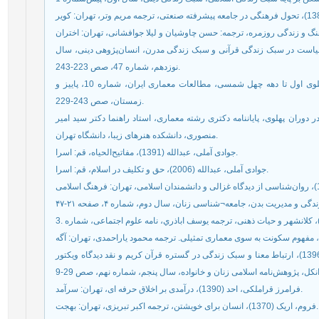
ونگی ترابط عرفان و سیاست در سبک زندگی قرآنی و سبک زندگی مدرن، انسان‌پژوهی دینی، سال
نوزدهم، شماره 47، صص 223-243.
بهشتی، سید محمد (1395)، یادداشت فنی: خانه از آغاز پهلوی اول تا دهه چهل شمسی، مطالعات معماری ایران، شماره 10، پاییز و
زمستان، صص 243-229.
مسکن تهران در دوران پهلوی، پایاننامه دکتری رشته معماری، استاد راهنما دکتر سید امیر
منصوری، دانشکده هنرهای زیبا، دانشگاه تهران.
جوادی آملی، عبدالله (1391)، مفاتیح‌الحیاه، قم: اسرا.
جوادی آملی، عبدالله (2006)، حق و تکلیف در اسلام، قم: اسرا.
عجمین، محمد و ابوالقاسم بشیری و رحیم نارویی نصرتی (1396)، ارتباط معنا و سبک زندگی در گستره قرآن کریم و نقد دیدگاه ویکتور
فرامرز قراملکی، احد (1390)، درآمدی بر اخلاق حرفه ای، تهران: سرآمد.
فروم، اریک (1370)، انسان برای خویشتن، ترجمه اکبر تبریزی، تهران: بهجت.