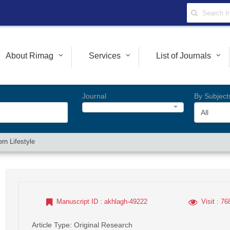
About Rimag
Services
List of Journals
Journal
By Subject
All
rn Lifestyle
Manuscript ID
: akhlagh-49222
Visit
: 76
Article Type
: Original Research