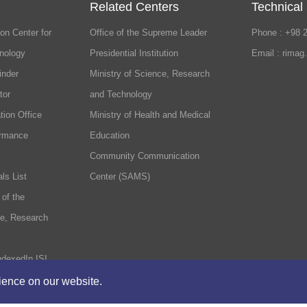
Related Centers
Technical
on Center for
Office of the Supreme Leader
Phone : +98 
nology
Presidential Institution
Email : rimag
inder
Ministry of Science, Research
tor
and Technology
tion Office
Ministry of Health and Medical
ormance
Education
Community Communication
ls List
Center (SAMS)
 of the
ce, Research
ndexedIn ISI
rience on our website.