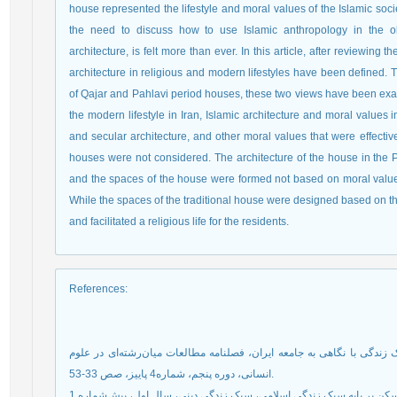
house represented the lifestyle and moral values of the Islamic societ
the need to discuss how to use Islamic anthropology in the obj
architecture, is felt more than ever. In this article, after reviewing 
architecture in religious and modern lifestyles have been defined
of Qajar and Pahlavi period houses, these two views have been exam
the modern lifestyle in Iran, Islamic architecture and moral value
and secular architecture, and other moral values that were effective i
houses were not considered. The architecture of the house in the P
and the spaces of the house were formed not based on moral values
While the spaces of the traditional house were designed based on the
and facilitated a religious life for the residents.
References
:
یان‌رشته‌ای به سبک زندگی با نگاهی به جامعه ایران، فصلنامه مطالعات میان‌رشته‌ای در علوم
انسانی، دوره پنجم، شماره4 پاییز، صص 33-53.