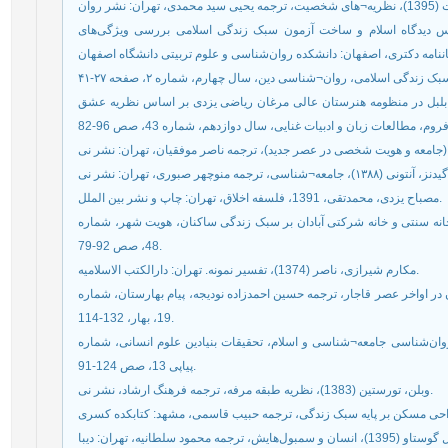
زندگی بر اساس دیدگاه اسلام و ساخت آزمون سبک زندگی اسلامی بررسی ویژگی‌های
مکاران (1401)، تحلیل شخصیت بلبل در منظومه هنرستان عالی مرغان ریاضی یزدی بر اساس نظریه عشق
مصباح یزدی، محمدتقی، 1391، فلسفه اخلاق، تهران: چاپ و نشر بین الملل.
، تأثیر تفاوتهای کالبدی خانه سنتی و خانه شرکتی آبادان بر سبک زندگی ساکنان، هویت شهر، شماره
48، صص 92-79.
مکارم شیرازی، ناصر (1374)، تفسیر نمونه. تهران: دارالکتب الاسلامیه.
ه مردم ايران در اواخر عصر قاجار، ترجمه حسین احمدزاده نودیجه، پیام بهارستان، شماره
19، بهار، 132-114.
ندگی در گستره روان‌شناسی جامعه¬شناسی و اسلام، تحقیقات بنیادین علوم انسانی، شماره
پیاپی 13، صص 124-91.
وبلن، تورستین (1383)، نظریه طبقه مرفه، ترجمه فرهنگ ارشاد، نشر نی.