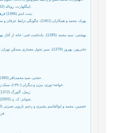
اینگلهارت، رونالد (1382)، تحول فرهنگی در جامعه پیشرفته صنعتی، ترجمه مریم وتر، تهران: کویر.
بنت، اندی (1386) فرهنگ و زندگی روزمره، ترجمه: حسن چاوشیان و لیلا جوافشانی، تهران: اختران.
بهزاد، محمد و همکاران (1401)، چگ
جانی‌پور، بهروز (1379)، سیر تحول معماری 
حجتی، سید محمدباقر (1360)، روان‌شناسی از دیدگاه غزالی و دانشمندان اسلامی، تهران: فرهنگ اسلامی.
خواجه¬نوری، بیژن و دیگران (۱۳۹۰)، سبک زندگی و مدیریت بدن، جامعه¬شناسی زنان، سال دوم، شماره ۴، صفحه ۲۱-۴۷.
زیمل، گئورگ (1372)، کلانشهر و حیات ذهنی، ترجمه یوسف اباذري، نامه علوم اجتماعی، شماره .3
شولتز، ک. ن (2005)، مفهوم سکونت به سوی معماری تمثیلی. ترجمه محمود یاراحمدی، تهران: آگه.
فرانکل، پژوهش‌نامه اسلامی زنان و خانواده، سال پنجم، شماره نهم، صص 29-9.