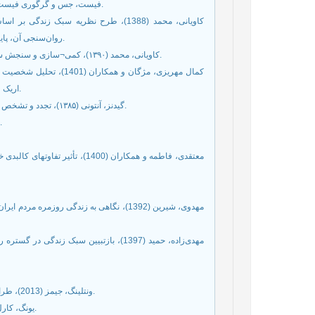
فیست، جس و گرگوری فیست (1395)، نظریه¬های شخصیت، ترجمه یحیی سید محمدی، تهران: نشر روان.
کاویانی، محمد (1388)، طرح نظریه سبک 
روان‌سنجی آن، پایاننامه دکتری، اصفهان: دانشکده روان‌شناسی و علوم تربیتی دانشگاه اصفهان.
کاویانی، محمد (۱۳۹۰)، کمی¬سازی و سنجش سبک زندگی اسلامی، روان¬شناسی دین، سال چهارم، شماره ۲، صفحه ۲۷-۴۱.
کمال مهریزی، مژگان و ه
اریک فروم، مطالعات زبان و ادبیات غنایی، سال دوازدهم، شماره 43، صص 96-82.
گیدنز، آنتونی (۱۳۸۵)، تجدد و تشخص (جامعه و هویت شخصی در عصر جدید)، ترجمه ناصر موفقیان، تهران: نشر نی.
گیدنز، آنتونی (۱۳۸۸)، جامعه¬شناسی، ترجمه منوچهر صبوری، تهران: نشر نی.
معتقدی، فاطمه و همکاران (1400)
مهدوی، شیرین (1392)، نگاهى به زندگى روزمر
مهدی‌زاده، حمید (1397)، بازتبیین سبک ز
ونتلینگ، جیمز (2013)، طراحی مسکن بر پایه سبک زندگی، ترجمه حبیب قاسمی، مشهد: کتابکده کسری.
ﻳﻮﻧﮓ، ﻛﺎرل ﮔﻮﺳﺘﺎو (1395)، اﻧﺴﺎن و ﺳﻤﺒﻮلﻫﺎﻳﺶ، ﺗﺮﺟﻤﻪ ﻣﺤﻤﻮد ﺳﻠﻄﺎﻧﻴﻪ، ﺗﻬﺮان: دﻳﺒﺎ.