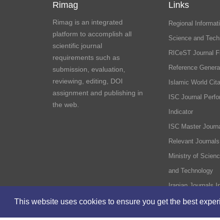
Rimag
Links
Rimag is an integrated
Regional Informati
platform to accomplish all
Science and Tech
scientific journal
RICeST Journal F
requirements such as
Reference Genera
submission, evaluation,
reviewing, editing, DOI
Islamic World Cita
assignment and publishing in
ISC Journal Perf
the web.
Indicator
ISC Master Journa
Relevant Journals
Ministry of Scien
and Technology
Iranian Journals I
This website uses cookies to ensure you get the best expe