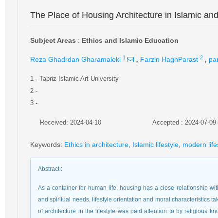
The Place of Housing Architecture in Islamic an
Subject Areas
:
Ethics and Islamic Education
,
,
1
2
Reza Ghadrdan Gharamaleki
Farzin HaghParast
pa
1
- Tabriz Islamic Art University
2
-
3
-
Received: 2024-04-10
Accepted : 2024-07-09
Keywords
:
Ethics in architecture
,
Islamic lifestyle
,
modern life
Abstract
:
As a container for human life, housing has a close relationship wit
and spiritual needs, lifestyle orientation and moral characteristics t
of architecture in the lifestyle was paid attention to by religious 