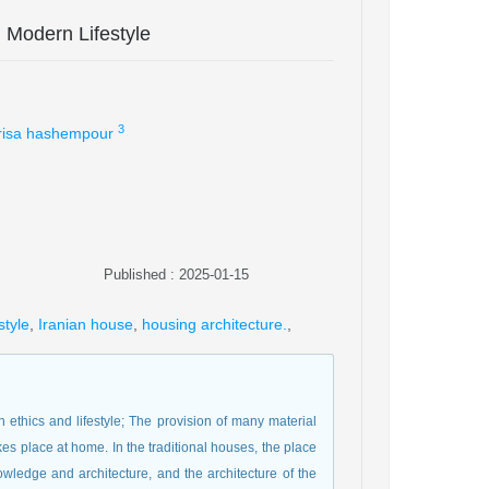
d Modern Lifestyle
3
risa hashempour
Published : 2025-01-15
style
,
Iranian house
,
housing architecture.
,
h ethics and lifestyle; The provision of many material
akes place at home. In the traditional houses, the place
knowledge and architecture, and the architecture of the