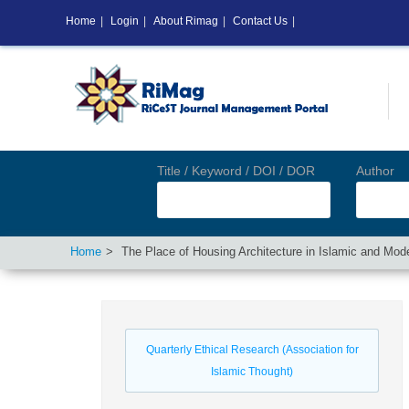
Home
|
Login
|
About Rimag
|
Contact Us
|
Title / Keyword / DOI / DOR
Author
Home
The Place of Housing Architecture in Islamic and Mode
Quarterly Ethical Research (Association for
Islamic Thought)