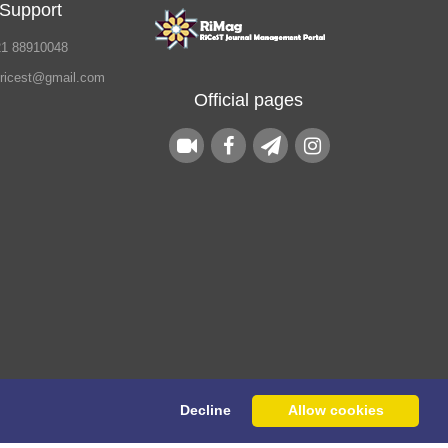
 Support
21 88910048
.ricest@gmail.com
Official pages
Decline
Allow cookies