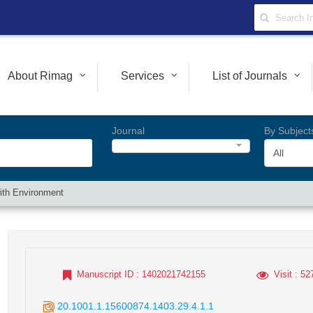
About Rimag
Services
List of Journals
Journal
By Subject
All
with Environment
Manuscript ID
: 1402021742155
Visit
: 52
20.1001.1.15600874.1403.29.4.1.1