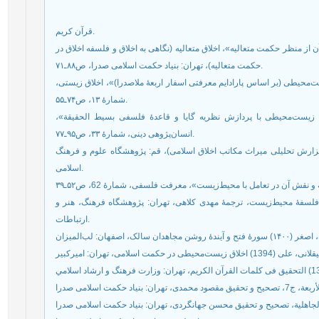
قرآن کریم.
 لوازم و آفات آن از منظر حکمت متعالیه»، اخلاق متعاليه (نگاهی به اخلاق و فلسفه اخلاق در
حكمت متعاليه)، تهران: بنیاد حکمت اسلامی صدرا، ص۸۸ـ۷۱.
محسن (139۳) «تحلیل اخلاق زیست‌محیطی (بر اساس پارادایم معرفتی اسفار اربعۀ ملاصدرا)»، اخلاق زیستی
شمارۀ ۱۳، ص۷۴ـ۵۵.
وند، محسن (139۴) «بررسی اخلاق زیست‌محیطی با پردازش نظریه گایا و قاعدۀ فلسفی بسیط الحقیقة
انسان‌پژوهی دینی، شمارۀ ۳۳، ص۹۵ـ۷۷.
ت اخلاق اسلامی (گزارش تحلیلی میراث مکاتب اخلاق اسلامی)، قم: پژوهشگاه علوم و فرهنگ
اسلامی.
ت، در آمدی بر فلسفۀ محیط‌زیست، ترجمۀ مهدی کلاهی، تهران: پژوهشگاه فرهنگ، هنر و
ارتباطات.