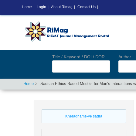
Home
|
Login
|
About Rimag
|
Contact Us
|
Title / Keyword / DOI / DOR
Author
Home
Sadrian Ethics-Based Models for Man’s Interactions 
Kheradname-ye sadra