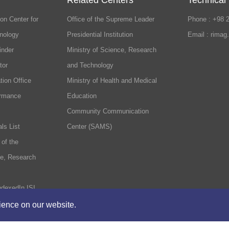
Related Centers
Technical
on Center for
Office of the Supreme Leader
Phone : +98 
nology
Presidential Institution
Email : rimag
inder
Ministry of Science, Research
tor
and Technology
tion Office
Ministry of Health and Medical
ormance
Education
Community Communication
ls List
Center (SAMS)
 of the
ce, Research
ndexedIn ISI
rience on our website.