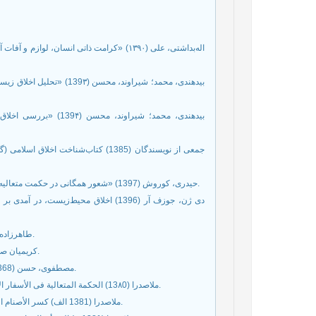
اله‌‌بداشتی، علی (۱۳۹۰)‌ «کرامت ذاتی انسان،
بیدهندی، محمد؛ شیراوند، ،
بیدهندی، محمد؛ شیرا»،
جمعی از نویسندگان (1385) کتاب‌شناخ
حیدری، کوروش (1397) «شعور همگانی در حکمت متعالیه و نقش آن در تعامل با محیط‌زیست»، معرفت فلسفی، شمارۀ 62، ص۵۲ـ۳۹.
دی ژن، جوزف آر (1396) اخلاق محیط‌زیس
طاهرزاده، اصغر (۱۴۰۰) سورۀ فتح و آیندۀ روشن مجاهدان سالک،‌ اصفهان: لب‌المیزان.
کریمیان صیقلانی، علی (1394) اخلاق زیست‌محیطی در حکمت اسلامی، تهران: امیرکبیر.
مصطفوی، حسن (1368) التحقیق فی کلمات القرآن الکریم، تهران: وزارت فرهنگ و ارشاد اسلامي‌.
ملاصدرا (13۸0) الحكمة المتعالية فی الأسفار الأربعة، ج7، تصحیح و تحقیق مقصود محمدی، تهران: بنیاد حکمت اسلامی صدرا.
ملاصدرا (1381 الف) کسر الأصنام الجاهلیة، تصحیح و تحقیق محسن جهانگردی، تهران: بنیاد حکمت اسلامی صدرا.