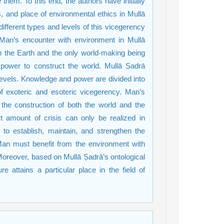
hem. To this end, the authors have initially
, and place of environmental ethics in Mullā
ifferent types and levels of this vicegerency
f Man’s encounter with environment in Mullā
n the Earth and the only world-making being
power to construct the world. Mullā Ṣadrā
levels. Knowledge and power are divided into
 of exoteric and esoteric vicegerency. Man’s
 the construction of both the world and the
t amount of crisis can only be realized in
r to establish, maintain, and strengthen the
 Man must benefit from the environment with
Moreover, based on Mullā Ṣadrā’s ontological
e attains a particular place in the field of