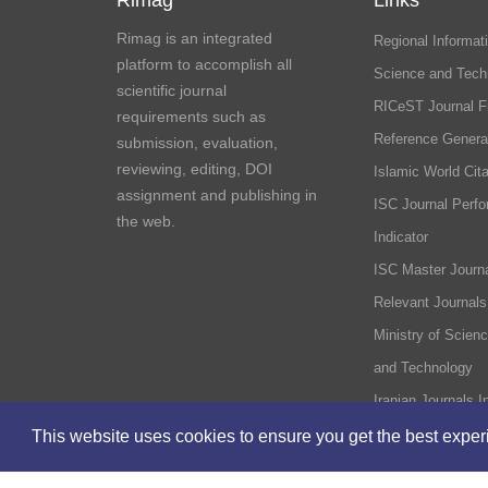
Rimag
Links
Rimag is an integrated
Regional Informati
platform to accomplish all
Science and Tech
scientific journal
RICeST Journal F
requirements such as
Reference Genera
submission, evaluation,
reviewing, editing, DOI
Islamic World Cita
assignment and publishing in
ISC Journal Perf
the web.
Indicator
ISC Master Journa
Relevant Journals
Ministry of Scien
and Technology
Iranian Journals I
This website uses cookies to ensure you get the best expe