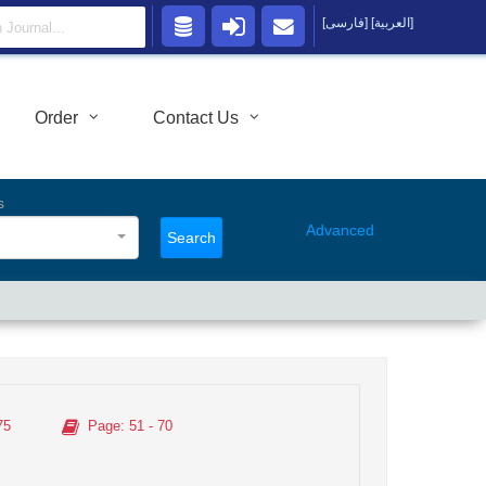
[العربية]
[فارسی]
Order
Contact Us
s
Advanced
Search
75
Page
: 51 - 70