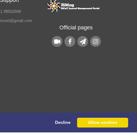
 Support
21 88910048
.ricest@gmail.com
Official pages
Decline
Allow cookies