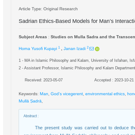
Article Type
: Original Research
Sadrian Ethics-Based Models for Man’s Interact
Subject Areas
:
Studies on Mulla Sadra and the Transce
,
1
2
Homa Yusofi Kupayi
Janan Izadi
1
- MA in Islamic Philosophy and Kalam, University of Isfahan, Isf
2
- Assistant Professor, Islamic Philosophy and Kalam Department, 
Received: 2023-05-07
Accepted : 2023-10-21
Keywords
:
Man
,
God’s vicegerent
,
environmental ethics
,
hon
Mullā Ṣadrā
,
Abstract
:
The present study was carried out to deduce th