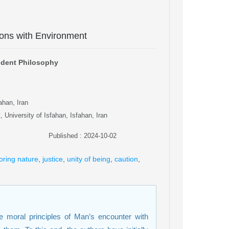
ions with Environment
ndent Philosophy
ahan, Iran
University of Isfahan, Isfahan, Iran
Published : 2024-10-02
oring nature
,
justice
,
unity of being
,
caution
,
e moral principles of Man’s encounter with