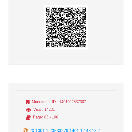
Manuscript ID
: 1401022537307
Visit
: 14231
Page
: 83 - 106
20.1001.1.23833279.1401.12.48.13.7