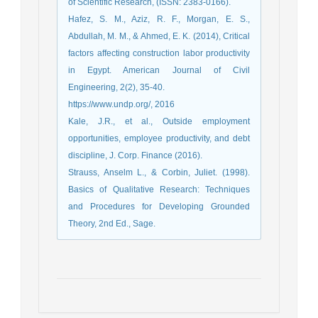
of Scientific Research, (ISSN: 2383-0166).
Hafez, S. M., Aziz, R. F., Morgan, E. S.,
Abdullah, M. M., & Ahmed, E. K. (2014), Critical
factors affecting construction labor productivity
in Egypt. American Journal of Civil
Engineering, 2(2), 35-40.
https://www.undp.org/, 2016
Kale, J.R., et al., Outside employment
opportunities, employee productivity, and debt
discipline, J. Corp. Finance (2016).
Strauss, Anselm L., & Corbin, Juliet. (1998).
Basics of Qualitative Research: Techniques
and Procedures for Developing Grounded
Theory, 2nd Ed., Sage.