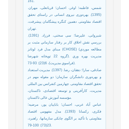
161.
شمس، فاطمه؛ اوغر، احسان؛ قربانعلی، مهران.
(1395). بهره‌وری نیروی انسانی در راستای تحقق
اقتصاد مقاومتی. دهمین کنگره پیشگامان پیشرفت،
تهران.
شیروانی، علیرضا؛ سی سختی، فرزاد. (1391).
بررسي نقش اخلاق کار بر رفتار سازماني مثبت بر
مبناي مدل فرد لوتانز (CHOSE) (مطالعه موردي
گروه 22 توپخانه شهرضا). مديريت بهره وري
(فراسوي مديريت)، 6(23): 93-73.
صادقی، سارا؛ دهقان، رضا. (1397). مدیریت استعداد
و بهره‌‌وری دانشگران سازمان؛ دو مقوله مهم در
تحقق اقتصاد مقاومتی. چهارمین کنفرانس بین المللی
مدیریت، کارآفرینی و توسعه اقتصادی، تاکستان،
مؤسسه آموزش عالی تاکستان.
عباس آباد عربی، احسان؛ باباییان پور، مرضیه؛
فکری، رکسانا (1393). مدل مفهومی اقتصاد
مقاومتی با تأکید بر الگوی چابکی سازمانها، راهبرد،
23(73): 100-79.