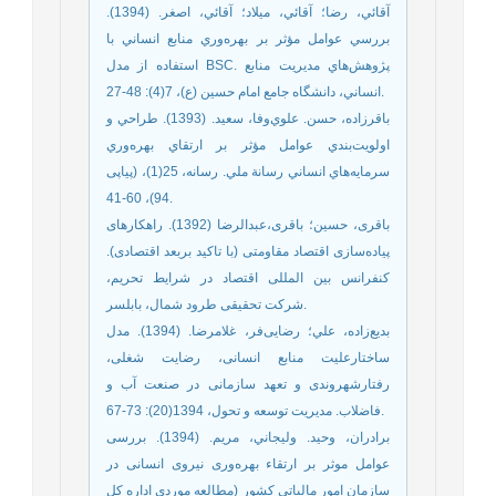
آقائي، رضا؛ آقائي، ميلاد؛ آقائي، اصغر. (1394).
بررسي عوامل مؤثر بر بهره‌وري منابع انساني با
استفاده از مدل BSC. پژوهش‌هاي مديريت منابع
انساني، دانشگاه جامع امام حسين (ع)، 7(4): 48-27.
باقرزاده، حسن. علوي‌وفا،‌ سعيد. (1393). طراحي و
اولويت‌بندي عوامل مؤثر بر ارتقاي بهره‌وري
سرمايه‌هاي انساني رسانة ملي. رسانه،‌ 25(1)، (پیاپی
94)، 60-41.
باقری، حسین؛ باقری،عبدالرضا (1392). راهکارهای
پیاده‌‌سازی اقتصاد مقاومتی (با تاکید بربعد اقتصادی).
کنفرانس بین المللی اقتصاد در شرایط تحریم،
شرکت تحقیقی طرود شمال، بابلسر.
بدیع‌زاده، علي؛ رضایی‌فر، غلامرضا. (1394). مدل
ساختارعلیت منابع انسانی، رضایت شغلی،
رفتارشهروندی و تعهد سازمانی در صنعت آب و
فاضلاب. مدیریت توسعه و تحول، 1394(20): 73-67.
برادران، وحيد. وليجاني، مريم. (1394). بررسی
عوامل موثر بر ارتقاء بهره‌وری نیروی انسانی در
سازمان امور مالیاتی کشور (مطالعه موردی اداره کل