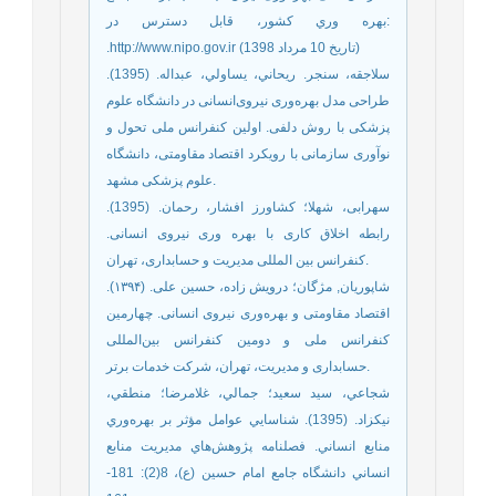
بهره وري کشور، قابل دسترس در:
.http://www.nipo.gov.ir (تاریخ 10 مرداد 1398)
سلاجقه، سنجر. ريحاني، يساولي، عبداله. (1395).
طراحی مدل بهره‌وری نیروی‌انسانی در دانشگاه علوم
پزشکی با روش دلفی. اولین کنفرانس ملی تحول و
نوآوری سازمانی با رویکرد اقتصاد مقاومتی، دانشگاه
علوم پزشکی مشهد.
سهرابی، شهلا؛ کشاورز افشار، رحمان. (1395).
رابطه اخلاق کاری با بهره وری نیروی انسانی.
کنفرانس بین المللی مدیریت و حسابداری، تهران.
شاپوریان, مژگان؛ درویش زاده، حسین علی. (۱۳۹۴).
اقتصاد مقاومتی و بهره‌‌وری نیروی انسانی. چهارمین
کنفرانس ملی و دومین کنفرانس بین‌‌المللی
حسابداری و مدیریت، تهران، شرکت خدمات برتر.
شجاعي، سيد سعيد؛ جمالي، غلامرضا؛ منطقي،
نيكزاد. (1395). شناسايي عوامل مؤثر بر بهره‌وري
منابع انساني. فصلنامه پژوهش‌هاي مديريت منابع
انساني دانشگاه جامع امام حسين (ع)، 8(2): 181-