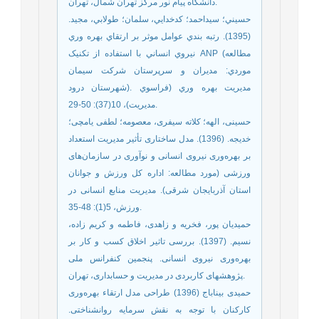
دانشگاه پیام نور مرکز تهران شمال، تهران.
حسيني؛ سيداحمد؛ كدخدايي، سلمان؛ طولابي، مجيد.
(1395). رتبه بندي عوامل موثر بر ارتقاي بهره وري
نيروي انساني با استفاده از تکنيک ANP (مطالعه
موردي: مديران و سرپرستان شرکت سيمان
شهرستان درود). مديريت بهره وري (فراسوي
مديريت)، 10(37): 50-29.
حسینی، الهه؛ کلاته سیفری، معصومه؛ لطفی یامچی؛
خدیجه. (1396). مدل ساختاری تأثیر مدیریت استعداد
بر بهره‌‌وری نیروی انسانی و نوآوری در سازمان‌‌های
ورزشی (مورد مطالعه: اداره کل ورزش و جوانان
استان آذربایجان شرقی). مدیریت منابع انسانی در
ورزش، 5(1): 48-35.
حمیدیان پور، فخریه و زاهدی، فاطمه و کریم زاده،
نسیم. (1397). بررسی تاثیر اخلاق کسب و کار بر
بهره‌‌وری نیروی انسانی. پنجمین کنفرانس ملی
پژوهشهای کاربردی در مدیریت و حسابداری، تهران.
حمیدی بیناباج (1396) طراحی مدل ارتقاء بهره‌وری
كاركنان با توجه به نقش سرمایه روانشناختی.