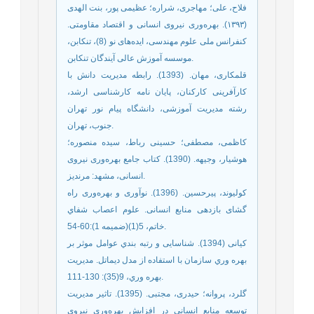
فلاح، علی؛ مهاجری، شراره؛ عظیمی پور، بنت الهدی
(۱۳۹۳). بهره‌‌وری نیروی انسانی و اقتصاد مقاومتی.
کنفرانس ملی علوم مهندسی، ایده‌‌های نو (8)، تنکابن،
موسسه آموزش عالی آیندگان تنکابن.
قلمکاری، مهان. (1393). رابطه مدیریت دانش با
کارآفرینی کارکنان، پایان نامه کارشناسی ارشد،
رشته مدیریت آموزشی، دانشگاه پیام نور تهران
جنوب، تهران.
کاظمی، مصطفی؛ حسینی رباط، سیده منصوره؛
هوشیار، وجیهه. (1390). کتاب جامع بهره‌‌وری نیروی
انسانی، مشهد: مرندیز.
کولیوند، پیرحسین. (1396). نوآوری و بهره‌وری راه
گشای بازدهی منابع انسانی. علوم اعصاب شفاي
خاتم، 5(1)(ضميمه 1):60-54.
کیانی (1394). شناسایی و رتبه بندي عوامل موثر بر
بهره وري سازمان با استفاده از مدل دیماتل. مدیریت
بهره وري، 9(35): 130-111.
گلرد، پروانه؛ حیدری، مجتبی. (1395). تاثیر مدیریت
توسعه منابع انسانی در افزایش بهره‌وری نیروی