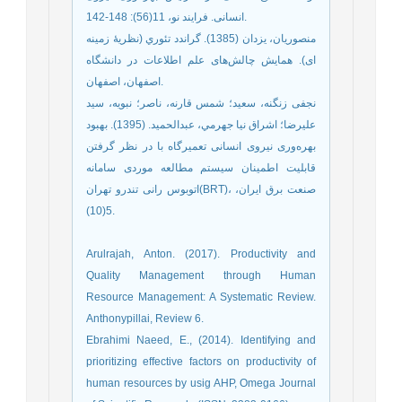
انسانی. فرایند نو، 11(56): 148-142.
منصوریان، یزدان (1385). گراندد تئوري (نظريۀ زمینه
ای). همایش چالش‌‌های علم اطلاعات در دانشگاه
اصفهان، اصفهان.
نجفی زنگنه، سعيد؛ شمس قارنه، ناصر؛ نبويه، سيد
عليرضا؛ اشراق نيا جهرمي، عبدالحميد. (1395). بهبود
بهره‌‌وری نیروی انسانی تعمیرگاه با در نظر گرفتن
قابلیت اطمینان سیستم مطالعه موردی سامانه
اتوبوس رانی تندرو تهران(BRT)، صنعت برق ايران،
5(10).
Arulrajah, Anton. (2017). Productivity and
Quality Management through Human
Resource Management: A Systematic Review.
Anthonypillai, Review 6.
Ebrahimi Naeed, E., (2014). Identifying and
prioritizing effective factors on productivity of
human resources by usig AHP, Omega Journal