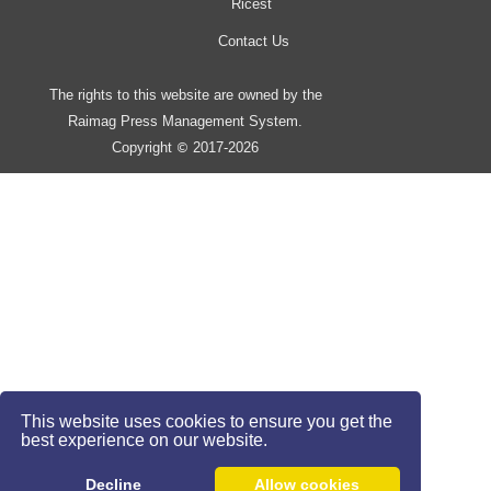
Ricest
Contact Us
The rights to this website are owned by the
Raimag Press Management System.
Copyright
2017-2026
©
This website uses cookies to ensure you get the
best experience on our website.
Decline
Allow cookies