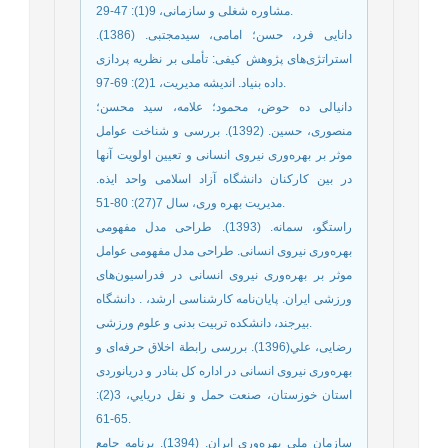
مشاوره شغلی و سازمانی، 9(1): 47-29.
دانایی فرد، حسن؛ امامی، سیدمجتبی. (1386).
استراتژی‌‌های پژوهش کیفی: تأملی بر نظریه پردازی
داده بنیاد. اندیشه مدیریت، 1(2): 69-97.
دانیالی ده حوض، محمود؛ علامه، سید محسن؛
منصوری، حسین. (1392). بررسی و شناخت عوامل
موثر بر بهره‌‌وری نیروی انسانی و تعیین اولویت آنها
در بین کارکنان دانشگاه آزاد اسلامی واحد ایذه.
مدیریت بهره وری، سال 7(27): 80-51.
راستگو، سمانه. (1393). طراحی مدل مفهومی
بهره‌وری نیروی انسانی. طراحی مدل مفهومی عوامل
موثر بر بهره‌‌وری نیروی انسانی در فدراسیون‌‌های
ورزشی ایران. پایان‌نامه کارشناسی ارشد، . دانشگاه
بیرجند، دانشکده تربیت بدنی و علوم ورزشی.
رضایی، علي(1396). بررسی رابطة اخلاق حرفه‌ای و
بهره‌وری نیروی انسانی در اداره کل بنادر و دریانوردی
استان خوزستان، صنعت حمل و نقل دريايي، 3(2):
65-61.
سازمان ملی بهره‌‌وری ایران. (1394). برنامه جامع