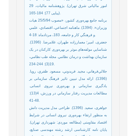
امور مالیاتی شرق تهران). پژوهشنامه ماليات، 29
(پیاپی 77): 184-165.
برنامه جامع بهره‌‌وری کشور، «مصوب 25/5/94 هیات
وزیران«. (1394). ماهنامه اجتماعي، اقتصادي، علمي
و فرهنگي کار و جامعه، 183، مردادماه: 18-4.
جعفری، امیر؛ معمارزاده طهران، غلامرضا. (1396).
شناسایي مولفه‌‌های موثر بر بهره‌‌وری کارکنان در یک
سازمان بهداشت و درمان نظامي. مجله طب نظامي،
19(3): 244-234.
جلالي‌فرهاني، مجيد. فريدوني، مسعود. ظفري، رويا.
(1396). ارائه مدل تبیین تاثیر فرهنگ سازمانی بر
یادگیری سازمانی و بهره‌وری نیروی انسانی.
مطالعات مديريت رفتار سازماني در ورزش، 4(13):
48-41.
جواهری، سعید. (1396). طراحی مدل مدیریت دانش
به منظور ارتقاء بهره‌‌وری نیروی انسانی در شرایط
اقتصاد مقاومتی (مطالعه موردی: شهرداری تهران).
پایان نامه کارشناسی ارشد رشته مهندسی صنایع،