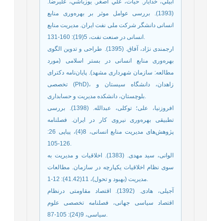
ابيلي، خدايار. حيات، علي اصغر. يوزباشي،‌ عليرضا.
(1393). بررسی عوامل موثر بر بهره‌وری منابع
انسانی دانشگر شرکت ملی نفت ایران. مدیریت منابع
انسانی در صنعت نفت،‌ 5(19): 160-131.
ارجمندی نژاد، آفاق. (1395). طراحی و تدوین الگوی
بهره‌‌وری منابع انسانی در بستر اسلامی (مورد
مطالعه: سازمان شهرداری مشهد). پایان‌نامه دکترای
تخصصی (PhD)، زاهدان، دانشگاه سیستان و
بلوچستان، دانشکده مدیریت و حسابداری.
افروزنیا، علی؛ توکلی، عبدالله. (1398). بررسی
تطبیقی بهره‌‌وری نیروی کار در ایران. فصلنامه
پژوهش‌‌های مدیریت منابع انسانی، 8(4)، پیاپی 26:
126-105.
الوانی، سید مهدی. (1383). اخلاقیات و مدیریت به
سوی نظام اخلاقیات یکپارچه در سازمان. مطالعات
مدیریت (بهبود و تحول)، 11(41.42): 12-1.
آجیلی، هادی. (1392). اقتصاد مقاومتی درنظام
اقتصاد سیاسی جهانی، فصلنامه تخصصی علوم
سیاسی، 9(24): 105-87.