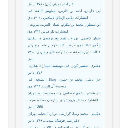
آثار امام خمینی (س) ، ۱۳۷۸ ه.ش
ابن فارس، احمد بن فارس، مقاییس اللغة، قم،
انتشارات مکتب الإعلام الإسلامي ، ۱۴۰۴ ه.ق
ابن منظور، محمد بن مكرم، لسان العرب، بيروت ،
انتشارات دار صادر، ۱۴۱۴ ه.ق
اخوان كاظمي، بهرام ، تقدم بعد توحيدى و اعتقادى
الگوى عدالت و پيشرفت، کتاب دومین نشت راهبردی
عدالت، دبيرخانه نشست اندیشه های راهبردى، ۱۳۹۰
ه.ش
جعفرى ، تفسير كوثر، قم، موسسه انتشارات هجرت،
۱۳۷۶ ه.ش
حرّ عاملی، محمد بن حسن، وسائل الشیعه، قم،
موسسه آل البیت، ۱۴۱۴ ه.ق
حق شناس، اخلاق اجتماعی در صحیفه سجادیه، تهران
، انتشارات بخش پژوهش‏های سازمان صدا و سيما،
1389 ه.ش
حکیمی، محمد رضا، گزارشی درباره الحیاه، تهران،
دفتر نشر فرهنگ اسلامی، ۱۳۶۹ ه.ش
دیریاز، عسگر، عدالت اقتصادی در کلام و سیره علی