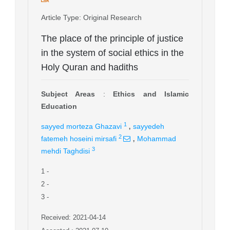
Article Type
: Original Research
The place of the principle of justice
in the system of social ethics in the
Holy Quran and hadiths
Subject Areas
:
Ethics and Islamic
Education
,
1
sayyed morteza Ghazavi
sayyedeh
,
2
fatemeh hoseini mirsafi
Mohammad
3
mehdi Taghdisi
1
-
2
-
3
-
Received: 2021-04-14