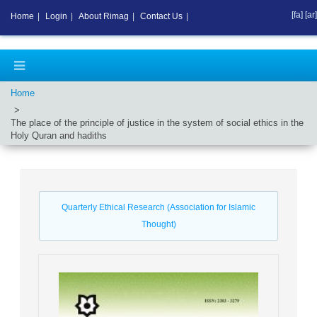
[fa]
[ar]
Home
|
Login
|
About Rimag
|
Contact Us
|
Home
The place of the principle of justice in the system of social ethics in the
Holy Quran and hadiths
Quarterly Ethical Research (Association for Islamic
Thought)