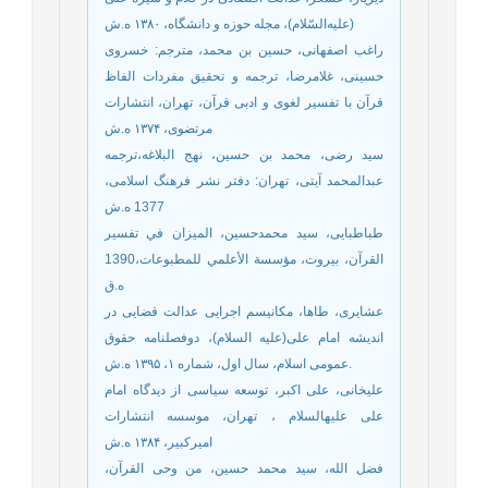
(علیه‌السّلام)، مجله حوزه و دانشگاه، ۱۳۸۰ ه.ش
راغب اصفهانی، حسین بن محمد، مترجم: خسروی
حسینی، غلامرضا، ترجمه و تحقیق مفردات الفاظ
قرآن با تفسیر لغوی و ادبی قرآن، تهران، انتشارات
مرتضوی، ۱۳۷۴ ه.ش
سید رضی، محمد بن حسین، نهج البلاغه،ترجمه
عبدالمحمد آیتی، تهران‌: دفتر نشر فرهنگ اسلامی‌،
1377 ه.ش
طباطبایی، سید محمدحسين، الميزان في تفسير
القرآن، بيروت، مؤسسة الأعلمي للمطبوعات،1390
ه.ق
عشایری، طاها، مکانیسم اجرایی عدالت قضایی در
اندیشه امام علی(علیه السلام)، دوفصلنامه حقوق
عمومی اسلام، سال اول، شماره ۱، ۱۳۹۵ ه.ش.
علیخانی، علی اکبر، توسعه سیاسی از دیدگاه امام
علی علیه‏السلام ، تهران، موسسه ‌انتشارات‌
امیرکبیر، ۱۳۸۴ ه.ش
فضل الله، سید محمد حسین، من وحی القرآن،