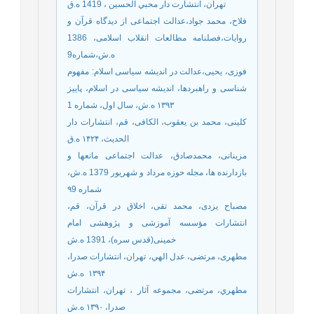
تهران، انتشارت دار محبي الحسين ، 1419 ه.ق
فلاح، محمد جواد،عدالت اجتماعی از دیدگاه قرآن و
روایات،فصلنامه مطالعات انقلاب اسلامی، 1386
ه.ش،شماره9
فوزی، یحیی،عدالت در اندیشه سیاسی اسلام: مفهوم
شناسی و راهبردها، اندیشه سیاسی در اسلام، پاییز
۱۳۹۳ ه.ش، سال اول، شماره 1
کلینی، محمد بن یعقوب، الکافی، قم، انتشارات دار
الحدیث، ۱۴۲۴ ه.ق
مزینانی، محمدصادق، عدالت اجتماعی مانعها و
بازدارنده ها، مجله حوزه مرداد و شهریور 1379 ه.ش،
شماره ۹9
مصباح یزدی، محمد تقی، اخلاق در قرآن، قم،
انتشارات مؤسسه آموزشى و پژوهشى امام
خمينى(قدس سره)، 1391 ه.ش
مطهری، مرتضی، عدل الهي، تهران، انتشارات صدرا،
۱۳۹۴ ‌ ه.ش
مطهري، مرتضی، مجموعه آثار ، تهران، انتشارات
صدرا، ۱۳۹۰ ه.ش