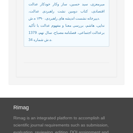
ميرمعزى، سيد حسين، ساز وكار خودكار عدالت
اقتصادى، کتاب دومین نشت راهبردی عدالت،
دبيرخانه نشست اندیشه های راهبردى، ۱۳۹۰ ه.ش.
ندایی، هاشم، بررسی معنا و مفهوم عدالت با تأکید
برعدالت اجتماعی، فصلنامه مصباح، سال نهم، 1379
ه.ش شماره 34.
Rimag
Rimag is an integrated platform to accomplish all
scientific journal requirements such as submission,
evaluation, reviewing, editing, DOI assignment and