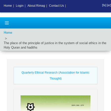
[fa]
[ar]
Home
|
Login
|
About Rimag
|
Contact Us
|
Home
The place of the principle of justice in the system of social ethics in the
Holy Quran and hadiths
Quarterly Ethical Research (Association for Islamic
Thought)