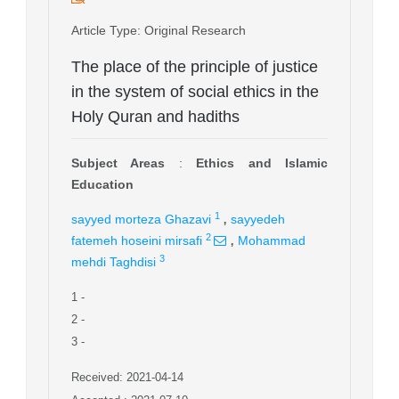
Article Type
: Original Research
The place of the principle of justice
in the system of social ethics in the
Holy Quran and hadiths
Subject Areas
:
Ethics and Islamic
Education
,
1
sayyed morteza Ghazavi
sayyedeh
,
2
fatemeh hoseini mirsafi
Mohammad
3
mehdi Taghdisi
1
-
2
-
3
-
Received: 2021-04-14