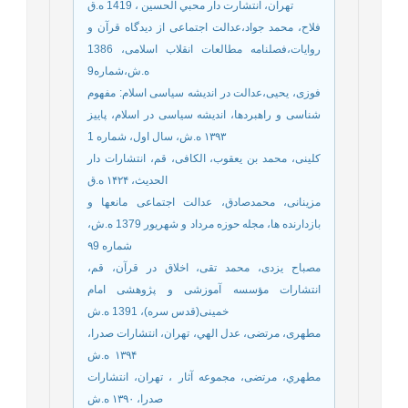
تهران، انتشارت دار محبي الحسين ، 1419 ه.ق
فلاح، محمد جواد،عدالت اجتماعی از دیدگاه قرآن و
روایات،فصلنامه مطالعات انقلاب اسلامی، 1386
ه.ش،شماره9
فوزی، یحیی،عدالت در اندیشه سیاسی اسلام: مفهوم
شناسی و راهبردها، اندیشه سیاسی در اسلام، پاییز
۱۳۹۳ ه.ش، سال اول، شماره 1
کلینی، محمد بن یعقوب، الکافی، قم، انتشارات دار
الحدیث، ۱۴۲۴ ه.ق
مزینانی، محمدصادق، عدالت اجتماعی مانعها و
بازدارنده ها، مجله حوزه مرداد و شهریور 1379 ه.ش،
شماره ۹9
مصباح یزدی، محمد تقی، اخلاق در قرآن، قم،
انتشارات مؤسسه آموزشى و پژوهشى امام
خمينى(قدس سره)، 1391 ه.ش
مطهری، مرتضی، عدل الهي، تهران، انتشارات صدرا،
۱۳۹۴ ‌ ه.ش
مطهري، مرتضی، مجموعه آثار ، تهران، انتشارات
صدرا، ۱۳۹۰ ه.ش