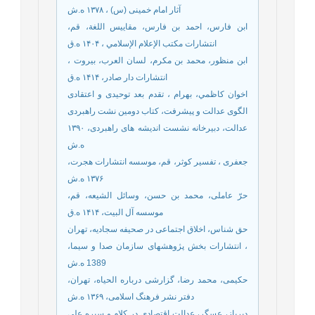
آثار امام خمینی (س) ، ۱۳۷۸ ه.ش
ابن فارس، احمد بن فارس، مقاییس اللغة، قم،
انتشارات مکتب الإعلام الإسلامي ، ۱۴۰۴ ه.ق
ابن منظور، محمد بن مكرم، لسان العرب، بيروت ،
انتشارات دار صادر، ۱۴۱۴ ه.ق
اخوان كاظمي، بهرام ، تقدم بعد توحيدى و اعتقادى
الگوى عدالت و پيشرفت، کتاب دومین نشت راهبردی
عدالت، دبيرخانه نشست اندیشه های راهبردى، ۱۳۹۰
ه.ش
جعفرى ، تفسير كوثر، قم، موسسه انتشارات هجرت،
۱۳۷۶ ه.ش
حرّ عاملی، محمد بن حسن، وسائل الشیعه، قم،
موسسه آل البیت، ۱۴۱۴ ه.ق
حق شناس، اخلاق اجتماعی در صحیفه سجادیه، تهران
، انتشارات بخش پژوهش‏های سازمان صدا و سيما،
1389 ه.ش
حکیمی، محمد رضا، گزارشی درباره الحیاه، تهران،
دفتر نشر فرهنگ اسلامی، ۱۳۶۹ ه.ش
دیریاز، عسگر، عدالت اقتصادی در کلام و سیره علی