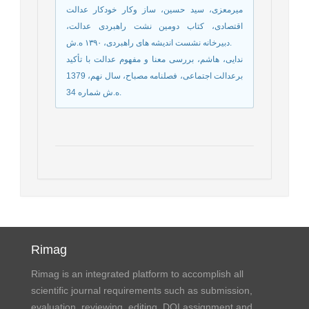
ميرمعزى، سيد حسين، ساز وكار خودكار عدالت
اقتصادى، کتاب دومین نشت راهبردی عدالت،
دبيرخانه نشست اندیشه های راهبردى، ۱۳۹۰ ه.ش.
ندایی، هاشم، بررسی معنا و مفهوم عدالت با تأکید
برعدالت اجتماعی، فصلنامه مصباح، سال نهم، 1379
ه.ش شماره 34.
Rimag
Rimag is an integrated platform to accomplish all
scientific journal requirements such as submission,
evaluation, reviewing, editing, DOI assignment and