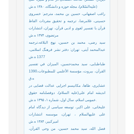
(علیه‌السّلام)، مجله حوزه و دانشگاه، ۱۳۸۰ ه.ش
راغب اصفهانی، حسین بن محمد، مترجم: خسروی
حسینی، غلامرضا، ترجمه و تحقیق مفردات الفاظ
قرآن با تفسیر لغوی و ادبی قرآن، تهران، انتشارات
مرتضوی، ۱۳۷۴ ه.ش
سید رضی، محمد بن حسین، نهج البلاغه،ترجمه
عبدالمحمد آیتی، تهران‌: دفتر نشر فرهنگ اسلامی‌،
1377 ه.ش
طباطبایی، سید محمدحسين، الميزان في تفسير
القرآن، بيروت، مؤسسة الأعلمي للمطبوعات،1390
ه.ق
عشایری، طاها، مکانیسم اجرایی عدالت قضایی در
اندیشه امام علی(علیه السلام)، دوفصلنامه حقوق
عمومی اسلام، سال اول، شماره ۱، ۱۳۹۵ ه.ش.
علیخانی، علی اکبر، توسعه سیاسی از دیدگاه امام
علی علیه‏السلام ، تهران، موسسه ‌انتشارات‌
امیرکبیر، ۱۳۸۴ ه.ش
فضل الله، سید محمد حسین، من وحی القرآن،