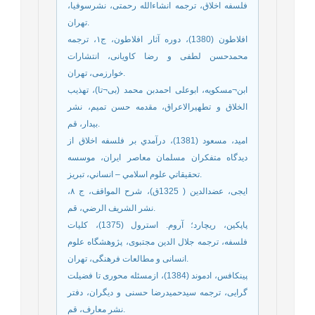
فلسفه اخلاق، ترجمه انشاءالله رحمتی، نشرسوفیا،
تهران.
افلاطون (1380)، دوره آثار افلاطون، ج۱، ترجمه
محمدحسن لطفی و رضا کاویانی، انتشارات
خوارزمی، تهران.
ابن¬مسکویه، ابوعلی احمدبن محمد (بی¬تا)، تهذیب
الخلاق و تطهیرالاعراق، مقدمه حسن تمیم، نشر
بیدار، قم.
امید، مسعود (1381)، درآمدي بر فلسفه اخلاق از
ديدگاه متفکران مسلمان معاصر ايران، موسسه
تحقيقاتي علوم اسلامي – انساني، تبریز.
ایجی، عضدالدین‏ ( 1325ق)، شرح المواقف، ج ٨،
نشر الشريف الرضي، قم.
پاپکین، ریچارد؛ آروم. استرول (1375)، کلیات
فلسفه، ترجمه جلال الدین مجتبوی، پژوهشگاه علوم
انسانی و مطالعات فرهنگی، تهران.
پینکافس، ادموند (1384)، ازمسئله محوری تا فضیلت
گرایی، ترجمه سیدحمیدرضا حسنی و دیگران، دفتر
نشر معارف، قم.