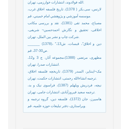
الله فولادوند، انتشارات خوارزمی، تهران.
لارنس، سی.بکر ( 1378)، تاریخ فلسفه اخلاق غرب،
موسسه آموزشي و پژوهشي امام خميني، قم.
مصباح، محمد تقی (1381)، نقد و بررسی مکاتب
اخلاقی، تحقیق و نگارش احمدحسین¬ شریفی،
شرکت چاپ و نشر بین الملل، تهران.
______ (1378)، "دین و اخلاق"، قبسات، ش13،
ص30-37، قم.
مطهری، مرتضی (1388)،مجموعه آثار، ج 3 و12،
انتشارات صدرا، تهران.
مک¬اینتایر، السدر (1379)، تاریخچه فلسفه اخلاق،
ترجمه انشاءالله رحمتی، انتشارات حکمت، تهران.
نیچه، فردریش ویلهلم (1387)، فراسوی نیک و بد،
ترجمه سعید فیروزآبادی، انتشارات جامی، تهران.
هاسپرز، جان (1372)، فلسفه دین، گروه ترجمه و
ویراستاری، دفتر تبلیغات حوزه علمیه، قم.