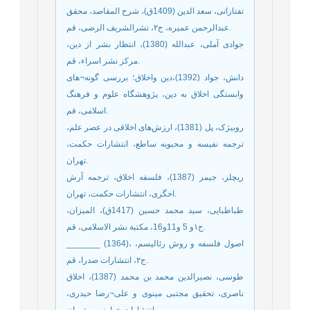
تفتازانی، سعد الدين (1409ق)، شرح المقاصد، محقق
عبدالرحمن عمیره، ج٢، نشرالشریف الرضی، قم.
جوادی آملی، عبدالله (1380)، انتظار بشر از دین،
مرکز نشر اسراء، قم.
دانش، جواد (1392)،دین واخلاق؛ بررسی گونه¬های
وابستگی اخلاق به دین، پژوهشگاه علوم و فرهنگ
اسلامی، قم.
روبیژک، پل (1381)، ارزش‌های اخلاقی در عصر علم،
ترجمه نفیسه و محبوبه ساطع، انتشارات حکمت،
تهران.
ریچلز، جیمز (1387)، فلسفه اخلاق، ترجمه آرش
اخگری، انتشارات حکمت، تهران.
طباطبایی، سید محمد حسین (1417ق)، المیزان،
ج١و 5 و11و16، مکتبة نشر الاسلامی، قم.
_______ (1364)، اصول فلسفه و روش رئالیسم،
ج٢، انتشارات صدرا، قم.
طوسی، نصیرالدین محمد بن محمد (1387)، اخلاق
ناصری، تحقیق مجتبی مینوی و علی¬رضا حیدری،