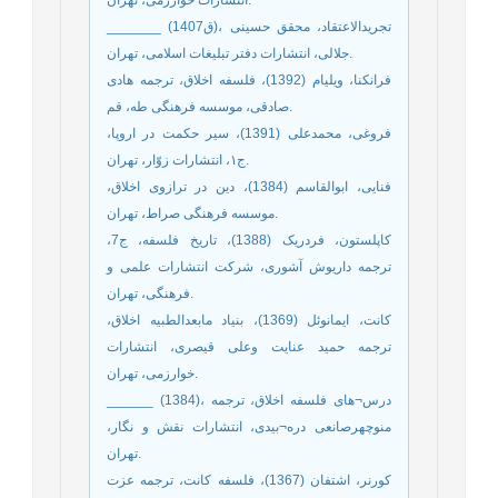
انتشارات خوارزمی، تهران.
_______ (1407ق)، تجریدالاعتقاد، محقق حسينى
جلالى، انتشارات دفتر تبليغات اسلامى، تهران.
فرانکنا، ویلیام (1392)، فلسفه اخلاق، ترجمه هادی
صادقی، موسسه فرهنگی طه، قم.
فروغی، محمدعلی (1391)، سیر حکمت در اروپا،
ج١، انتشارات زوّار، تهران.
فنایی، ابوالقاسم (1384)، دین در ترازوی اخلاق،
موسسه فرهنگی صراط، تهران.
کاپلستون، فردریک (1388)، تاریخ فلسفه، ج7،
ترجمه داریوش آشوری، شرکت انتشارات علمی و
فرهنگی، تهران.
کانت، ایمانوئل (1369)، بنیاد مابعدالطبیه اخلاق،
ترجمه حمید عنایت وعلی قیصری، انتشارات
خوارزمی، تهران.
______ (1384)، درس¬های فلسفه اخلاق، ترجمه
منوچهرصانعی دره¬بیدی، انتشارات نقش و نگار،
تهران.
کورنر، اشتفان (1367)، فلسفه کانت، ترجمه عزت