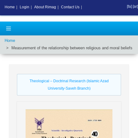
[fa]
[ar]
Home
|
Login
|
About Rimag
|
Contact Us
|
Home
Measurement of the relationship between religious and moral beliefs
Theological – Doctrinal Research (Islamic Azad
University-Saveh Branch)