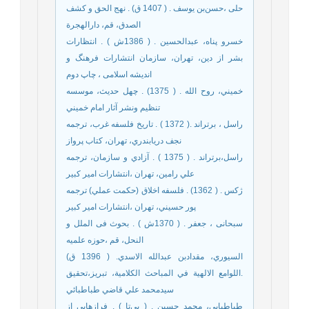
حلی ،حسن‌بن يوسف . ( 1407 ق) . نهج الحق و كشف
الصدق، قم، دارالهجرة
خسرو پناه، عبدالحسین . ( 1386ش ) . انتظارات
بشر از دین، تهران، سازمان انتشارات فرهنگ و
اندیشه اسلامی ، چاپ دوم
خميني، روح الله . ( 1375) . چهل حديث، موسسه
تنظيم ونشر آثار امام خميني
راسل ، برتراند .( 1372 ) . تاريخ فلسفه غرب، ترجمه
نجف دريابندري، تهران، كتاب پرواز
راسل،برتراند . ( 1375 ) . آزادي و سازمان، ترجمه
علي رامين، تهران ،انتشارات امير كبير
ژكس . ( 1362) . فلسفه اخلاق (حكمت عملي) ترجمه
پور حسيني، تهران ،انتشارات امير كبير
سبحانی ، جعفر . ( 1370ش ) . بحوث فی الملل و
النحل، قم ،حوزه علمیه
السيوري، مقدادبن عبدالله الاسدي. ( 1396 ق)
.اللوامع الالهية في المباحث الكلامية، تبریز،تحقيق
سيدمحمد علي قاضي طباطبائي
طباطبایی، محمد حسین . ( بی‌تا ) . فرازهایی از