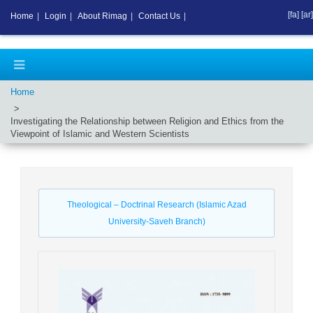
[fa]
[ar]
Home
|
Login
|
About Rimag
|
Contact Us
|
Home
Investigating the Relationship between Religion and Ethics from the
Viewpoint of Islamic and Western Scientists
Theological – Doctrinal Research (Islamic Azad
University-Saveh Branch)