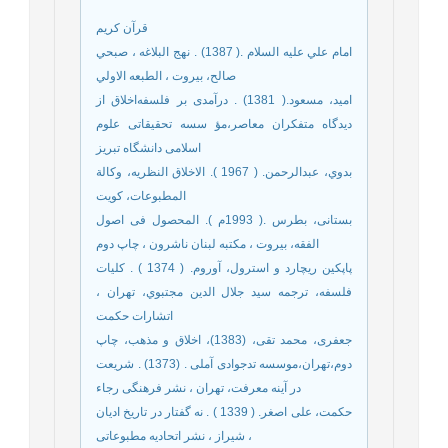
قرآن كريم
امام علي عليه السلام .( 1387) . نهج البلاغه ، صبحي
صالح، بیروت ، الطبعه الاولي
امید، مسعود.( 1381) . درآمدی بر فلسفه‌اخلاق از
دیدگاه متفکران معاصر،مؤ سسه تحقیقاتی علوم
اسلامی دانشگاه تبریز
بدوي، عبدالرحمن. ( 1967 ). الاخلاق النظريه، وكالة
المطبوعات، كويت
بستانی، بطرس .( 1993م ). المحصول فی اصول
الفقه، بیروت ، مکتبه لبنان ناشرون ، چاپ دوم
پاپكين ريچارد و استرول، آوروم. ( 1374 ) . كليات
فلسفه، ترجمه سيد جلال الدين مجتبوي، تهران ،
اتشارات حكمت
جعفری، محمد تقی، (1383)، اخلاق و مذهب، چاپ
دوم،تهران،موسسه تدجوادی آملی . (1373) . شریعت
در آینه معرفت، تهران ، نشر فرهنگی رجاء
حکمت، علی اصغر. ( 1339 ) . نه گفتار در تاریخ ادیان
، شیراز ، نشر اتحادیه مطبوعاتی