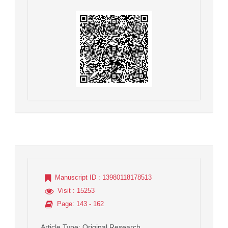
Manuscript ID
: 13980118178513
Visit
: 15253
Page
: 143 - 162
Article Type
: Original Research