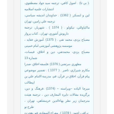
.( بی تا) . اصول كافي، ترجمه سيد جواد مصطفوي،
انتشارات علميه اسلاميه
لين و لنسكر. ( 1362) . خداوندان انديشه سياسي،
ترجمه علي رامين، تهران
ماكياوللي، نيكولو . ( 1374 ) . شهريار، ترجمة
داريوش آشوري، تهران ، كتاب پرواز
مصباح یزدی، محمد تقی . ( 1375) .آموزش عقاید ،
موسسه پژوهشی آموزشی امام خمینی
مصباح يزدي، محمدتقي، دين و اخلاق، قبسات،
شمارة 13
مطهري ،مرتضی.( 1376) .فلسفه اخلاق، صدرا
مکارم شيرازي، ناصر . ( 1377 ) . تفسير موضوعي
پيام قرآن، اخلاق در قرآن، قم، مدرسة الامام علي بن
ابيطالب
میرچا الیاده –ویراسته – (1374) .فرهنگ و دين،
برگزيدة مقالات دايرة المعارف دين ، ترجمة هيئت
مترجمان زير نظر بهاءالدين خرمشاهي، تهران ،
طرح نو
نراقی، احمد . ( 1378 ) . معراج السعادة، قم ،هجرت