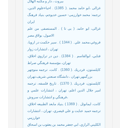
بیروت ، دار و مکتبه الهلال
غزالی ،ابو حامد محمد .( 1385) . احیاءعلوم الدین،
ترجمه: محمد خوارزمی- حسین خدیوجم، بنیاد فرهنگ
ایران
غزالی، ابو حامد. ( بی تا ) . المستصفی من علم
الاصول، بولاق مصر
فروغي،محمد علي . ( 1344 ) . سير حكمت در اروپا،
تهران ، انتشارات زوار
فنايي، ابوالقاسم . ( 1384) . دين در ترازوي اخلاق،
تهران، مؤسسة فرهنگي صراط
كاپلستون، فردريك .( 1360) . كانت، ترجمه منوچهر
بزرگمهر،تهران ، دانشگاه صنعتي شريف،تهران
كاپلستون، فردريك .( 1370) . تاريخ فلسفه، ترجمه
امير جلال الدين اعلم، تهران ، انتشارات علمي و
فرهنگي و انتشارات سروش،
كانت، ايمانوئل . ( 1369 ) .بنياد مابعد الطبيعه اخلاق،
ترجمه حميد عنايت و علي قيصري، تهران ، انتشارات
خوارزمي
الكليني الرازي، ابي جعفر محمد بن يعقوب بن اسحاق