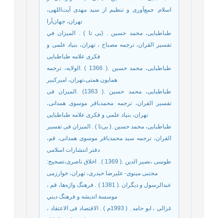
اسلام. جمع‌آوری و تنظیم از سید مهدی آیت‌اللهی،
تهران، جهان‌آرا
طباطبایی، محمد حسین . (بی ‌تا ) . المیزان في
تفسير القران، ترجمه مصباح ، تهران، بنیاد علمی و
فکری علامه طباطبایی
طباطبایی، محمد حسین .( 1366 ) .الولایه، ترجمه
همایون همتی،تهران، امیرکبیر
طباطبایی، محمد حسین .( 1363) .المیزان فی
تفسیر القران، ترجمه محمدباقر موسوی همدانی،
تهران، بنیاد علمی و فکری علامه طباطبایی
طباطبایی، محمد حسین .( بی‌تا ) . المیزان فی تفسیر
القران، ترجمه سید محمدباقر موسوی همدانی، قم،
دفتر انتشارات اسلامی
طوسی ،نصیر الدین .( 1369 ) . اخلاق ناصری،تصحیح:
مجتبی مینوی- علیرضا حیدری، تهران، خوارزمی
عبدالرسول و ديگران .( 1381 ) . فرهنگ واژه‌ها، قم ،
موسسة انديشه و فرهنگ ديني
غزالی ، ابو حامد . ( 1993م ) . الاقتصاد فی الاعتقاد ،