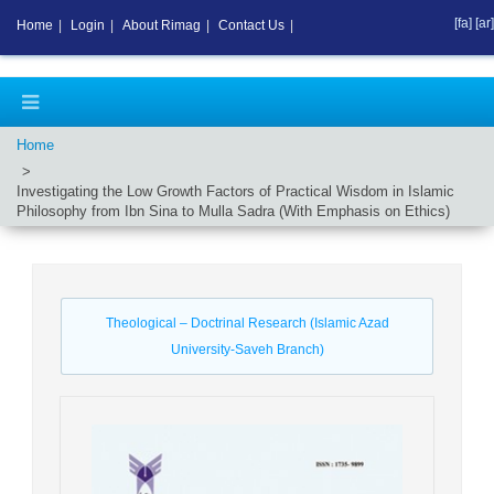
[fa]
[ar]
Home
|
Login
|
About Rimag
|
Contact Us
|
Home
Investigating the Low Growth Factors of Practical Wisdom in Islamic
Philosophy from Ibn Sina to Mulla Sadra (With Emphasis on Ethics)
Theological – Doctrinal Research (Islamic Azad
University-Saveh Branch)