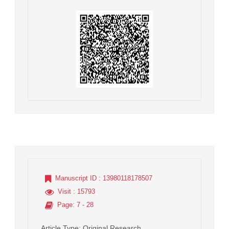
Manuscript ID
: 13980118178507
Visit
: 15793
Page
: 7 - 28
Article Type
: Original Research