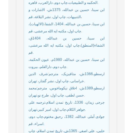
الحکمه و الطبیعیات،چاپ دوم، دارالعرب، قاهره.
ابن سینا، حسین بن عبدالله، 1375ش، الاشارات و
التنبيهات، چاپ اول، نشر البلاغة، قم‏،
ابن سینا، حسین بن عبدالله، 1404، الشفا،(الالهیات)،
چاپ اول، مکتبه ایه الله مرعشی، قم.
ابن سینا، حسین بن عبدالله، 1404ق،
الشفاء(المنطق)،چاپ اول، مکتبه ایه الله مرعشی،
قم.
ابن سینا، حسین بن عبدالله، 1980م، عيون الحكمة،
چاپ دوم، دارالقلم، بيروت.
ارسطو،1366ش، متافیزیک، مترجم:شرف الدین
خراسانی، چاپ اول، نشر گفتار، تهران.
ارسطو،1389ش، اخلاق نیکوماخوس، مترجم:محمد
حسن لطفی، چاپ اول، طرح نو،تهران.
جرجی زیدان، 1336، تاریخ تمدن اسلام،ترجمه علی
جواهر الکلام،چاپ اول، امیر کبیر،تهران.
جوادی آملی عبدالله، 1382، رحیق مختوم،چاپ دوم،
اسراء، قم.
حلبی، علی اصغر، 1365ش، تاریخ تمدن اسلام، چاپ