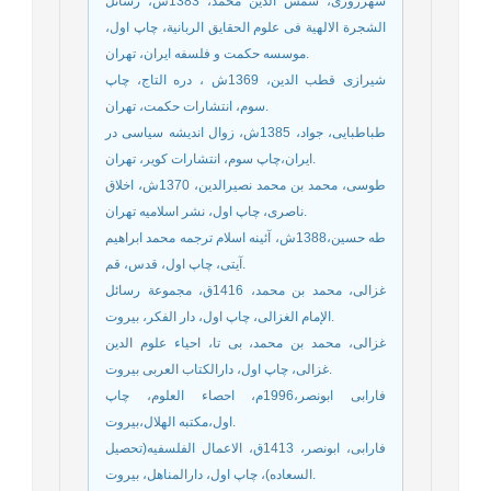
شهرزوری، شمس الدین محمد، 1383ش، رسائل
الشجرة الالهية فى علوم الحقايق الربانية، چاپ اول،
موسسه حکمت و فلسفه ایران، تهران.
شیرازی قطب الدین، 1369ش ، دره التاج، چاپ
سوم، انتشارات حکمت، تهران.
طباطبایی، جواد، 1385ش، زوال اندیشه سیاسی در
ایران،چاپ سوم، انتشارات کویر، تهران.
طوسی، محمد بن محمد نصیرالدین، 1370ش، اخلاق
ناصری، چاپ اول، نشر اسلامیه تهران.
طه حسین،1388ش، آئینه اسلام ترجمه محمد ابراهیم
آیتی، چاپ اول، قدس، قم.
غزالی، محمد بن محمد، 1416ق، مجموعة رسائل
الإمام الغزالى، چاپ اول، دار الفكر، بيروت.
غزالی، محمد بن محمد، بی تا، احیاء علوم الدین
غزالی، چاپ اول، دارالکتاب العربی بیروت.
فارابی ابونصر،1996م، احصاء العلوم، چاپ
اول،مکتبه الهلال،بیروت.
فارابی، ابونصر، 1413ق، الاعمال الفلسفیه(تحصیل
السعاده)، چاپ اول، دارالمناهل، بیروت.