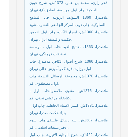
فخر رازی، محمد بن عمر، 1373ش، شرح عيون
الحكمة، چاپ اول، موسسة الصادق (ع)‏، تهران‏.
ملاصدرا، 1360 الشواهد الربوبية فى المناهج
السلوكية، چاپ دوم، المركز الجامعى للنشر، مشهد‏.
ملاصدرا، 1360ش، اسرار الآیات، چاپ اول، انجمن
حکمت و فلسفه ایران تهران.
ملاصدرا، 1363، مفاتیح الغیب،چاپ اول ، موسسه
تحقیقات فرهنگی، تهران.
ملاصدرا، 1366، شرح أصول الكافي ملاصدرا، چاپ
اول، وزارت فرهنگ و آموزش عالی تهران.
ملاصدرا، 1370ش، مجموعة الرسائل التسعة، چاپ
اول، مصطفوی، قم.
ملاصدرا، 1376ش، مثنوی ملاصدرا،چاپ اول ،
کتابخانه مرعشی نجفی، قم.
ملاصدرا، 1381ش، كسر الاصنام الجاهلية، چاپ اول ،
بنياد حكمت صدرا، تهران‏ .
ملاصدرا، 1387ش، سه رسائل فلسفى،چاپ سوم
،دفتر تبليغات اسلامی، قم‏.
ملاصدرا، 1422ق، شرح الهداية الاثيرية، چاپ اول