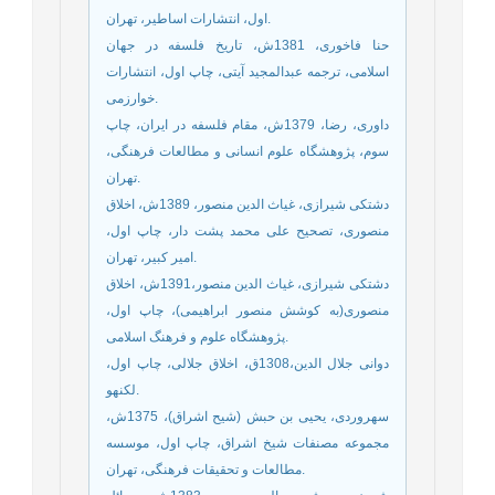
اول، انتشارات اساطیر، تهران.
حنا فاخوری، 1381ش، تاریخ فلسفه در جهان
اسلامی، ترجمه عبدالمجید آیتی، چاپ اول، انتشارات
خوارزمی.
داوری، رضا، 1379ش، مقام فلسفه در ایران، چاپ
سوم، پژوهشگاه علوم انسانی و مطالعات فرهنگی،
تهران.
دشتکی شیرازی، غیاث الدین منصور، 1389ش، اخلاق
منصوری، تصحیح علی محمد پشت دار، چاپ اول،
امیر کبیر، تهران.
دشتکی شیرازی، غیاث الدین منصور،1391ش، اخلاق
منصوری(به کوشش منصور ابراهیمی)، چاپ اول،
پژوهشگاه علوم و فرهنگ اسلامی.
دوانی جلال الدین،1308ق، اخلاق جلالی، چاپ اول،
لکنهو.
سهروردی، یحیی بن حبش (شیح اشراق)، 1375ش،
مجموعه مصنفات شيخ اشراق‏‏، چاپ اول، موسسه
مطالعات و تحقيقات فرهنگى‏، تهران.