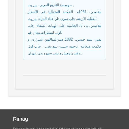
،موسسة التاريخ العربى، ‏ بيروت‏.
ملاصدرا، 1981م، الحكمة المتعالية فى الاسفار
العقلية الاربعة، چاپ سوم، دار احیاء التراث بیروت.
ملاصدرا، بی تا، الحاشية على الهيات الشفاء، چاپ
اول، انتشارات بيدار، قم‏.
نصر، سید حسین، 1382،صدرالمتالهین شیرازی و
حکمت متعالیه، ترجمه حسین سوزنچی ، چاپ اول
،دفتر پژوهش و نشر سهروردی، تهران.
Rimag