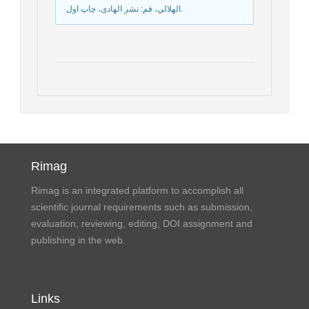
الهلالي، قم: نشر الهادی‏، چاپ اول.
Rimag
Rimag is an integrated platform to accomplish all
scientific journal requirements such as submission,
evaluation, reviewing, editing, DOI assignment and
publishing in the web.
Links