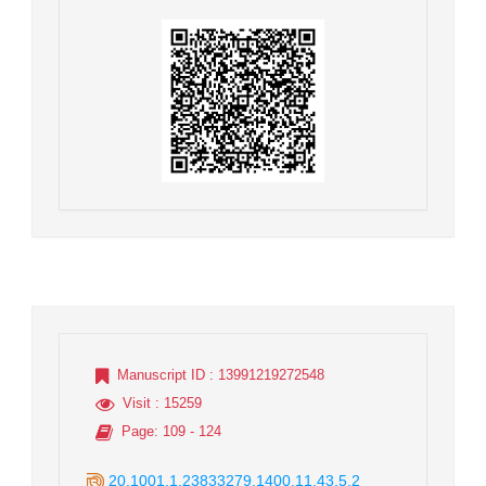
Manuscript ID
: 13991219272548
Visit
: 15259
Page
: 109 - 124
20.1001.1.23833279.1400.11.43.5.2