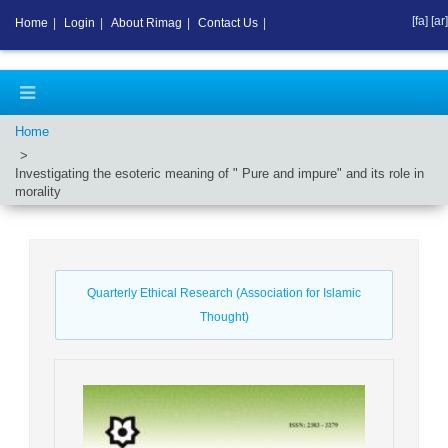
[fa]
[ar]
Home
|
Login
|
About Rimag
|
Contact Us
|
Home
Investigating the esoteric meaning of " Pure and impure" and its role in
morality
Quarterly Ethical Research (Association for Islamic
Thought)