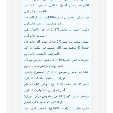
الشريعة (شرح أصول الكافي جيلانى)، قم: دار
الحدیث، چاپ اول.
حر عاملی، محمد بن حسن (1409ق). وسائل الشيعة،
، قم: موسسه آل بیت، چاپ اول.
ديلمى، حسن بن محمد (1427 ق). غرر الأخبار، قم:
دلیل ما، چاپ اول.
صفار، محمد بن حسن(1404ق)، بصائر الدرجات في
فضائل آل محمد صلى الله عليهم، قم، مکتبه آیه الله
المرعشی النجفی، چاپ دوم.
طريحى، فخر الدين،( 1416 )، مجمع البحرين، تهران:
كتابفروشى مرتضوى، چاپ سوم.
عياشى، محمد بن مسعود (1380ق). تفسير العيّاشي،
تهران: المطبعة العلمية، چاپ اول.
فيض كاشانى، محمد (1406 ق). الوافي، كتابخانه امام
أمير المؤمنين‏، اصفهان‏، چاپ اول.
قرشی، علی اکبر (1412ق). قاموس قرآن، تهران:
دار الکتب الاسلامیه، چاپ ششم.
قمى، على بن ابراهيم (1404ق). تفسير القمي، قم: