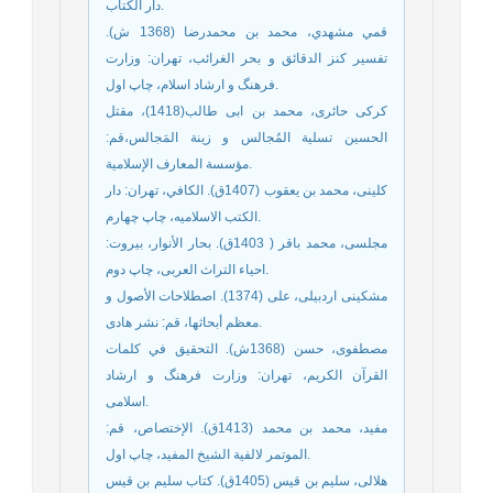
دار الکتاب.
قمي مشهدي، محمد بن محمدرضا (1368 ش).
تفسير كنز الدقائق و بحر الغرائب، تهران: وزارت
فرهنگ و ارشاد اسلام‏، چاپ اول.
کرکی حائری، محمد بن ابی طالب(1418)، مقتل
الحسین تسلیة المُجالس و زینة المَجالس،قم:
مؤسسة المعارف الإسلامية.
کلینی، محمد بن یعقوب (1407ق). الكافي، تهران: دار
الکتب الاسلامیه‏، چاپ چهارم.
مجلسی، محمد باقر ( 1403ق). بحار الأنوار، بیروت:
احیاء التراث العربی‏، چاپ دوم.
مشكينى اردبيلى، على (1374). اصطلاحات الأصول و
معظم أبحاثها، قم: نشر هادی.
مصطفوی، حسن (1368ش). التحقيق في كلمات
القرآن الكريم، تهران: وزارت فرهنگ و ارشاد
اسلامی.
مفيد، محمد بن محمد (1413ق). الإختصاص، قم:
الموتمر لالفية الشيخ المفيد‏، چاپ اول.
هلالی، سلیم بن قیس (1405ق). كتاب سليم بن قيس