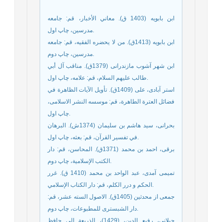
ابن بابویه (1403 ق). معاني الأخبار، قم: جامعه
مدرسين‏، چاپ اول.
ابن بابویه (1413ق). من لا يحضره الفقيه، قم: جامعه
مدرسين‏، چاپ دوم.
ابن شهر آشوب مازندرانى (1379ق). مناقب آل أبي
طالب عليهم السلام، قم: علامه، چاپ اول.
استر آبادی، علی (1409ق). تأويل الآيات الظاهرة في
فضائل العترة الطاهرة، قم: موسسه النشر الاسلامی،
چاپ اول.
بحرانی، سید هاشم بن سلیمان (1374ش). البرهان
في تفسير القرآن، قم: بعثه، چاپ اول.
برقى، احمد بن محمد (1371ق). المحاسن، قم: دار
الكتب الإسلامية، چاپ دوم.
تميمى آمدى، عبد الواحد بن محمد (1410 ق). غرر
الحكم و درر الكلم، قم: دار الكتاب الإسلامي.
جمعی از محدثین (1405ق). الاصول السته عشر، قم:
دار الشبستری للمطبوعات، چاپ دوم.
جيلانى، رفيع الدين، (1429)، الذريعة إلى حافظ