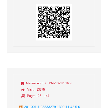
Manuscript ID
: 13991021251666
Visit
: 13875
Page
: 125 - 144
20.1001.1.23833279.1399.11.42.5.6