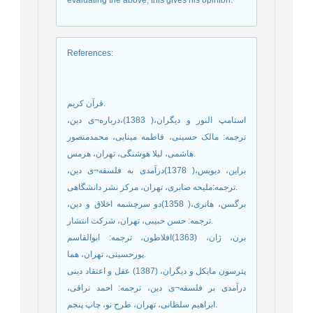
References
:
قرآن كريم.
استامپ النور و دیگران،( 1383)،درباره¬ی دین،
ترجمه: مالک حسینی، فاطمه مینایی، محمدمنصور
هاشمی، لیلا هوشنگی، تهران، هرمس.
براین، دیویس،( 1378)درآمدی به فلسفه¬ی دین،
ترجمه:ملیحه صابری، تهران، مرکز نشر دانشگاهی.
برگسن، هانری،( 1358)دو سرچشمه اخلاق و دین،
ترجمه: حسن حبیبی، تهران، شرکت انتشار.
برن، ژان، (1363)افلاطون، ترجمه: ابوالقاسم
پورحسینی، تهران، هما.
پترسون مایکل و دیگران، (1387) عقل و اعتقاد دینی
درآمدی بر فلسفه¬ی دین، ترجمه: احمد نراقی،
ابراهیم سلطانی، تهران، طرح نو، چاپ پنجم.