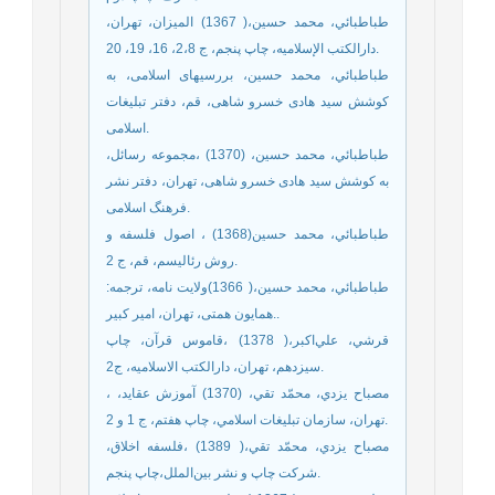
طباطبائي، محمد حسين،( 1367) الميزان، تهران،
دارالكتب الإسلاميه، چاپ پنجم، ج 2،8، 16، 19، 20.
طباطبائي، محمد حسين، بررسیهای اسلامی، به
کوشش سید هادی خسرو شاهی، قم، دفتر تبلیغات
اسلامی.
طباطبائي، محمد حسين، (1370) ،مجموعه رسائل،
به کوشش سید هادی خسرو شاهی، تهران، دفتر نشر
فرهنگ اسلامی.
طباطبائي، محمد حسین(1368) ، اصول فلسفه و
روش رئالیسم، قم، ج 2.
طباطبائي، محمد حسين،( 1366)ولایت نامه، ترجمه:
همایون همتی، تهران، امیر کبیر..
قرشي، علي‌اكبر،( 1378) ،قاموس قرآن، چاپ
سيزدهم، تهران، دارالكتب الاسلاميه، ج2.
مصباح يزدي، محمّد تقي، (1370) آموزش عقايد، ،
تهران، سازمان تبليغات اسلامي، چاپ هفتم، ج 1 و 2.
مصباح يزدي، محمّد تقي،( 1389) ،فلسفه اخلاق،‏‏‏‏‏
شركت چاپ و نشر بين‌الملل،چاپ پنجم.