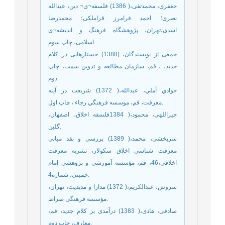
جعفری، محمدتقی،( 1386) فلسفه¬ی¬ دین، عبدالله
نصری؛ احمد فرامرز قراملکی؛ محمدرضا
اسدی،تهران، پژوهشگاه فرهنگ و اندیشه¬ی
اسلامی، چاپ سوم.
جمعی از نویسندگان، (1388) جستارهایی در کلام
جدید، ، قم، سازمان مطالعه و تدوین سمت، چاپ
دوم.
جوادي آملي، عبدالله،( 1372) شريعت در آينه
معرفت، قم، موسسه فرهنگي رجاء ، چاپ اول.
خیراللهی، محمود،( 1384فلسفه اخلاق، اصفهان،
گلبن.
سربخشی، محمد،( 1389) بررسی و نقد مبانی
معرفت شناسی اخلاق سکولار، نشریه معرفت
اخلاقی،46، قم، مؤسسه آموزشی و پژوهشی امام
خمینی، شماره4.
سروش، عبدالکریم،( 1372) مدارا و مدیدیت، تهران،
مؤسسه فرهنگی صراط.
صادقی، هادی،( 1383) درآمدی بر کلام جدید، قم،
معارف، چاپ دوم.