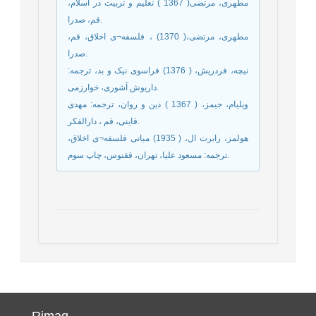
مطهری، مرتضی( 1367 ) تعلیم و تربیت در اسلام،
قم، صدرا.
مطهری، مرتضی،( 1370) ، فلسفه¬ی اخلاق، قم،
صدرا.
نیچه، فردریش، ( 1376) فراسوی نیک و بد، ترجمه:
داریوش آشوری، خوارزمی.
ویلیام، جیمز، ( 1367 ) دین و روان، ترجمه: مهدی
قاینی، قم ، دارالفکر.
هولمز، رابرت ال، ( 1935) مبانی فلسفه¬ی اخلاق،
ترجمه: مسعود علیا، تهران، ققنوس، چاپ سوم.
Rimag