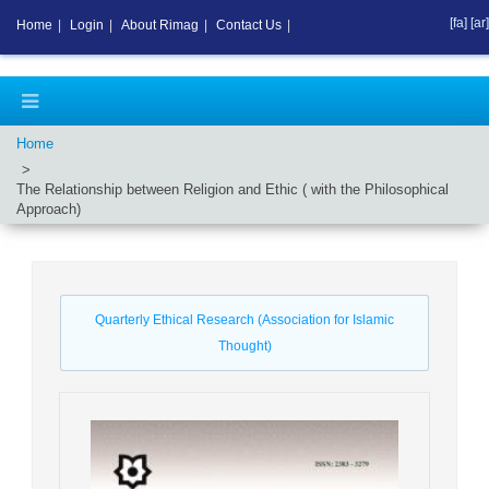
[fa]
[ar]
Home
|
Login
|
About Rimag
|
Contact Us
|
Home
The Relationship between Religion and Ethic ( with the Philosophical
Approach)
Quarterly Ethical Research (Association for Islamic
Thought)