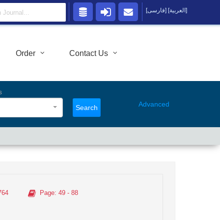
[العربية]
[فارسی]
Order
Contact Us
s
Advanced
Search
764
Page
: 49 - 88