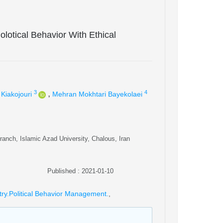
lotical Behavior With Ethical
,
3
4
Kiakojouri
Mehran Mokhtari Bayekolaei
nch, Islamic Azad University, Chalous, Iran
Published : 2021-01-10
try.Political Behavior Management.
,