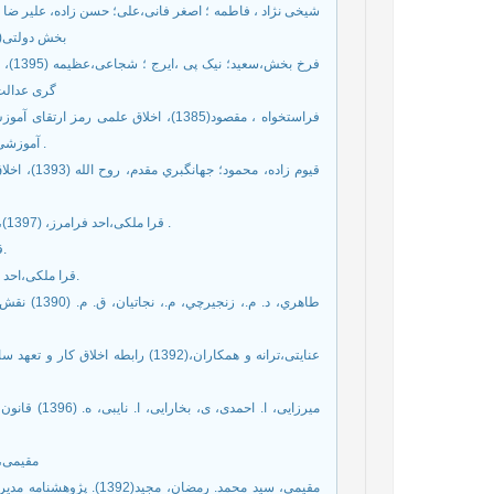
بخش دولتی(م
فرخ 
گری عدالت سازمانی
فراستخواه ، مقصود(1385)، اخلاق علمی
آموزشی عالی ایران، فصلنانمه اخلاق در علوم وفناوری، دوره 1، شماره 1، ص27-13 .
قيوم زاده،
قرا ملکی،احد فرامرز، (1397)،کتب با عنوان اخلاق حرفه ای: ضرورت و ترویج آن،انتشارات مجنون ، چاپ12 .
قرا ملکی،احد فرامرز،(1385) ، سازمانهای اخلاقی در کسب وکار، قم: مجنون.
قرا ملکی،احد فرامرز ،(1388)، درآمدي بر اخلاق حرفه اي، چاپ دوم،تهران: انشارات سرآمد.
طاهري، د.،
عنایتی،ترانه و همکاران،(1392) را
میرزایی، ا. 
مقیمی،س