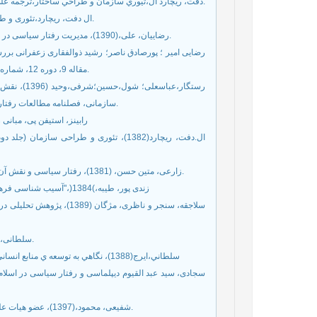
دفت، ريچارد ال،تيوري سازمان و طراحي ساختار،ترجمه علي پارسائيان و محمد اعرابي(1374)، تهران،مطالعات و پژوهش هاي بازرگاني.
ال دفت، ریچارد،تئوری و طراحی سازمان(جلد دوم)،چاپ چهارم،تهران،دفتر پژوهش های فرهنگی،1383.
رضاییان، علی،(1390)، مدیریت رفتار سیاسی در سازمان(مدیریت رفتارسازمانی پیشرفته) انتشارات سمت، تهران، چاپ پنجم.
رضایی امیر ؛ پورصادق ناصر؛ رشید ذوالفقاری زعفرانی بررسی
فرآیند تحلیل سلسله مراتبی فازی(FAHP)، مقاله 9، دوره 12، شماره 42، پاییز 1397، صفحه 203-232.
رستگار،عباس
سازمانی، فصلنامه مطالعات رفتار سازمانی،سال ششم،شماره 2(شماره پیاپی22)،تابستان1396: صص27-50.
رابینز، استیفن پی، مبانی
ال.دفت، ریچارد(1382)، تئوری و طراحی س
زارعی، متین حسن، (1381)، رفتار سیاسی و نقش آن در سازمان و مدیریت ، مقاله 2، دوره 15، شماره پیاپی 524، زمستان 1381.
زندی پور، طیبه،)1384(،"آسیب شناسی فرهنگ و اخلاق کار"، تازه ها و پزوهش های مشاوره،ج4، شماره 16، صص62-47
سلطانی، مرتضی(1382)،مدیریت اخلاق در سازمان،مجله تدبیر،شماره 133،اردیبهشت.
سلطاني،ايرج(1388)، نگاهي به توسعه ي منابع انساني در سلامت نظام اداري تحول اداري، دوره هفتم،شماره 35 و 36،ص 106-95
شفیعی، محمود،(1397)، عضو هیات علمی دانشکده علوم سیاسی دانشگاه مفید،روزنامه ایران،شماره 6951 ،27آذر.