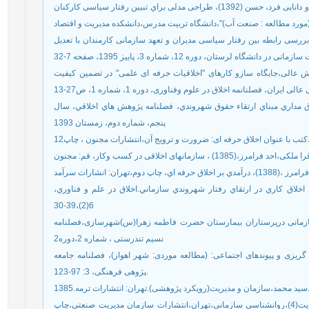
شیخی نژاد ، فاطمه ؛ اصغر فانی،علی؛ حسن زاده، علیر ضا و دانایی فرد، حسن (1392)، طراحی مدلی براي تبیین رفتار سیاسی کارکنان
ورد مطالعه : صنعت آب)"،دانشگاه تربیت مدرس،دانشکده مدیریت و اقتصاد
بخش،سعید؛ نیک پی ،ایرج ؛ شجاعی،عظیمه (1395)، بررسی رابطه بین رفتار سیاسی مدیران و تعهد سازمانی کارمندان با تعدیل
 در دانشگاه لرستان، دوره 12، شماره 3، پاییز 1395، صفحه 7-32
 رمز ارتقای آموزش عالی،جایگاه سازو کارهای "اخلاقیات حرفه ای علمی" در تضمین کیفیت
 محمود؛ جهانگبري مقدم، روح الله (1393)، اخلاق مداري مبناي ارتقاء حقوق شهروندي، فصلنامه پژوهش هاي اخلاقي، سال
پنجم، شماره دوم، زمستان 1393
 م.، زنجيرچي، م.، نجاتيان، ق. م. (1390) نقش اخلاق كاري در ارتقاي رفتار شهروندي سازماني.اخلاق در علم و فناوري
6(2)،39-30
بطه اخلاق کار و تعهد سازمانی درپرستاران بیمارستان حضرت فاطمه زهرا(س)شهرسازی،فصلنامه
نسیم تندرستی ، شماره 2،دوره2
احمدی، ی، بخارایی، ا. نایبی، ه. (1396) قانون گریزی و پیوندهای اجتماعی: (مطالعه موردی: شهر اهواز)، فصلنامه جامعه
پژوهی فرهنگی، 3: 97-123.
ید محمد،سازمان و مدیریت(رویکرد پژوهشی).تهران: انتشارات ترمه.1385
مقیمی، سید محمد. رمضان، مجید(1392). پژوهشنامه مدیریت(4)،روانشناسی سازمانی،تهران،انتشارات سازمان مدیریت صنعتی،چاپ