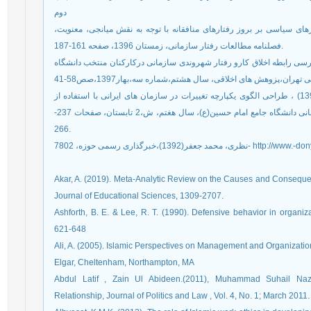
دوم
های سیاسی بر بروز رفتارهای منافقانه با توجه به نقش میانجی، معنویت
فصلنامه مطالعات رفتار سازمانی، زمستان 1396، صفحه 161-187.
 محمد رضا ربیعی؛ شیرکش، سعید صیاد(1397)، بررسی رابطه اخلاق کارو رفتار شهروندی سازمانی درکارکنان منتخب دانشگاه
ان،پزوهش های اخلاقی، سال هشتم،شماره سه،بهار1397،صص58-41
ناصحی فر، وحید،آرزمجو، هانیه و تقوی فرد، محمد تقی(1394) ، طراحی الگوی یکپارچه تغییرات در سازمان های ایرانی با استفاده از
رویکرد دلفی فازی، فصلنامه پژوهش های مدیریت منابع انسانی دانشگاه جامع امام حسین(ع)، سال هغتم، ش،2 تابستان، صفحات 237-
266.
ر(1392)،خبرگذاری رسمی حوزه، 7802
Akar, A. (2019). Meta-Analytic Review on the Causes and Consequen
Journal of Educational Sciences, 1309-2707.
Ashforth, B. E. & Lee, R. T. (1990). Defensive behavior in organiz
621-648
Ali, A. (2005). Islamic Perspectives on Management and Organizati
Elgar, Cheltenham, Northampton, MA
Abdul Latif , Zain Ul Abideen.(2011), Muhammad Suhail Nazar
Relationship, Journal of Politics and Law , Vol. 4, No. 1; March 2011.