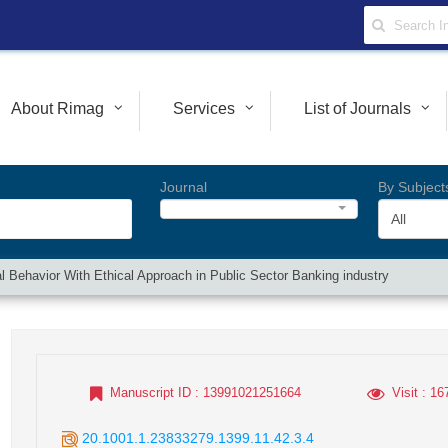
About Rimag
Services
List of Journals
Journal
By Subject
All
l Behavior With Ethical Approach in Public Sector Banking industry
Manuscript ID
: 13991021251664
Visit
: 16
20.1001.1.23833279.1399.11.42.3.4