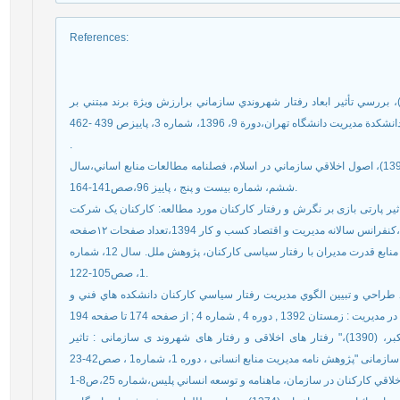
References
:
براهيمي ، الهام ؛ شجاع ، علی؛ پيراني احمدآباد، ندا(1396)، بررسي تأثير ابعاد رفتار شهروندي سازماني برارزش ويژة برند مبتني بر
مشتري در صنعت هتلداري: نقش تعديلگر اخلاق كار اسلامي،دانشكدة مديريت دانشگاه تهران،دورة 9، 1396، شماره 3، پاييزص 439 -462
.
ايماني ليل آبادي،علي؛ شاه صفي،حسن، تاج آبادي،حسين(1396)، اصول اخلاقي سازماني در اسلام، فصلنامه مطالعات منابع اساني،سال
ششم، شماره بيست و پنج ، پاييز 96،صص141-164.
واهبی طباطبائی فرزانه(1394)، بررسی تاثیر پارتی بازی بر نگرش و رفتار کارکنان مورد مطالعه: کارکنان یک شرکت
باغ خواستی، فاطمه، و ضامنی فرشید. (1395)، بررسی بین منابع قدرت مدیران با رفتار سیاسی کارکنان، پژوهش ملل. سال 12، شماره
1، صص105-122.
لوي متين يعقوب, سيديان(1392)، سيدحامد طراحي و تبيين الگوي مديريت رفتار سياسي کارکنان دانشکده هاي فني و
بهاری فر،علی. جواهری کامل، مهدی .احمدی، سید علی اکبر، (1390)،" رفتار های اخلاقی و رفتار های شهروند ی سازمانی : تاثیر
"پژوهش نامه مدیریت منابع انسانی ، دوره 1، شماره1 ، صص42-23