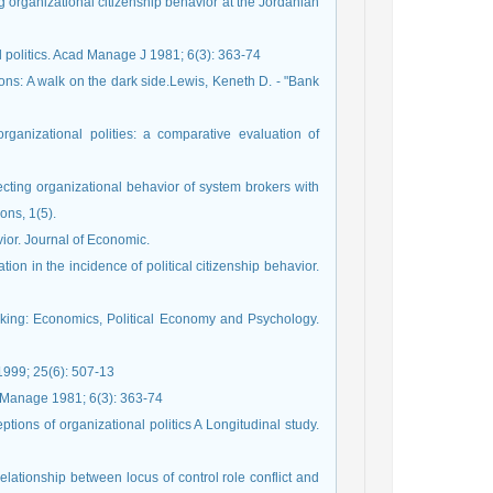
ng organizational citizenship behavior at the Jordanian
 politics. Acad Manage J 1981; 6(3): 363-74
sions: A walk on the dark side.Lewis, Keneth D. - "Bank
ganizational polities: a comparative evaluation of
fecting organizational behavior of system brokers with
ns, 1(5).
vior. Journal of Economic.
cation in the incidence of political citizenship behavior.
aking: Economics, Political Economy and Psychology.
1999; 25(6): 507-13
d Manage 1981; 6(3): 363-74
tions of organizational politics A Longitudinal study.
elationship between locus of control role conflict and