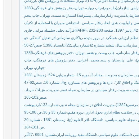
 و اولویت ‌بندی ابعاد رفتار سیاسی– اجتماعی مدیران با استفاده از تکنیک‌
علی؛ شول،حسین؛شرفی،وحید (1396)، نقش نظام ارزیابی عملکرد در بروز پدیده ریاکاری سازمانی:اثر تعدیل کنندگی جو
 رفتار سازمانی، چاپ بیست و هفتم، تهران، دفتر پژوهش های فرهنگی،1386
ازمان (جلد دوم)، علی، پارسیان و سید محمد، اعرابی، دفتر پژوهش های فرهنگی، چاپ
چهارم، تهران.
سلاجقه، سنجر و ناظری، مژگان (1389)، پژوهش تحلیلی در زمینه مدیریت رفتار سیاسی در سازمان، مجله عصر مدیریت، ش14، خرداد،
صص102-105.
سجادی، سید عبد القیوم دیپلماسی و رفتار سیاسی در اسلام ، مجله علوم سیاسی، دانشگاه باقر العلوم (ع)، زمستان 1381 ، شماره 20
ص 161-184.