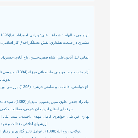
ا
آزاد بخت جمید، م
دولتی،کنفرانس سالانه مدیریت و اقتصاد کسب و کار 1394،تعداد صفحات ۱۲صفحه.
بيك زاد جعفر, ع
حرفه اي استان آذربايجان شرقي، مطالعات كمي در مديريت : زمستان 1392 , دوره 4 , شماره 4 ; از صفحه 174 تا صفحه 194.
ارزشهای اخلاقی ،عدالت و تعهد سازمانی 
تولايي، روح الله(1388) ، عوامل تاثير گذاري بر رفتار اخلاقي كاركنان در سازمان، ماهنامه و توسعه انساني پليس،شماره 25،ص8-1.