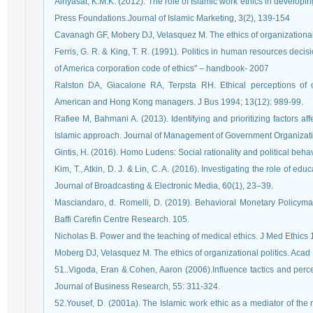
Alhyasat, K.M.K. (2012). The role of Islamic work ethics in developi
Press Foundations.Journal of Islamic Marketing, 3(2), 139-154
Cavanagh GF, Mobery DJ, Velasquez M. The ethics of organizational
Ferris, G. R. & King, T. R. (1991). Politics in human resources deci
of America corporation code of ethics" – handbook- 2007
Ralston DA, Giacalone RA, Terpsta RH. Ethical perceptions of or
American and Hong Kong managers. J Bus 1994; 13(12): 989-99.
Rafiee M, Bahmani A. (2013). Identifying and prioritizing factors af
Islamic approach. Journal of Management of Government Organizatio
Gintis, H. (2016). Homo Ludens: Social rationality and political beha
Kim, T., Atkin, D. J. & Lin, C. A. (2016). Investigating the role of edu
Journal of Broadcasting & Electronic Media, 60(1), 23–39.
Masciandaro, d. Romelli, D. (2019). Behavioral Monetary Policym
Baffi Carefin Centre Research. 105.
Nicholas B. Power and the teaching of medical ethics. J Med Ethics 
Moberg DJ, Velasquez M. The ethics of organizational politics. Aca
51..Vigoda, Eran & Cohen, Aaron (2006).Influence tactics and percep
Journal of Business Research, 55: 311-324.
52.Yousef, D. (2001a). The Islamic work ethic as a mediator of the r