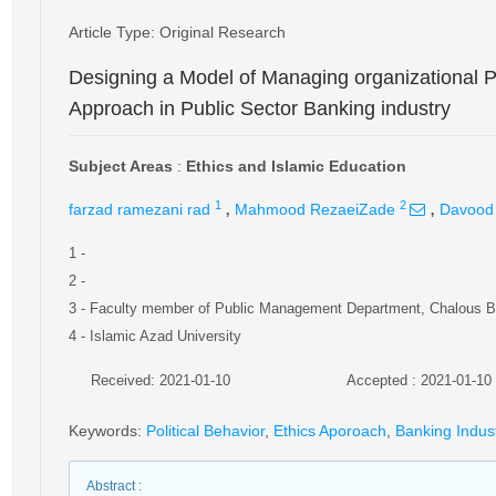
Article Type
: Original Research
Designing a Model of Managing organizational Po
Approach in Public Sector Banking industry
Subject Areas
:
Ethics and Islamic Education
,
,
1
2
farzad ramezani rad
Mahmood RezaeiZade
Davood 
1
-
2
-
3
- Faculty member of Public Management Department, Chalous Bra
4
- Islamic Azad University
Received: 2021-01-10
Accepted : 2021-01-10
Keywords
:
Political Behavior
,
Ethics Aporoach
,
Banking Indus
Abstract
: