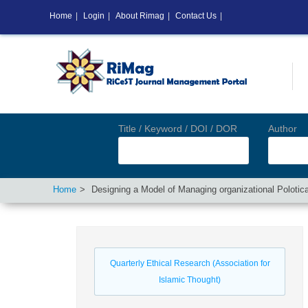
Home
|
Login
|
About Rimag
|
Contact Us
|
Title / Keyword / DOI / DOR
Author
Home
Designing a Model of Managing organizational Polotica
Quarterly Ethical Research (Association for
Islamic Thought)