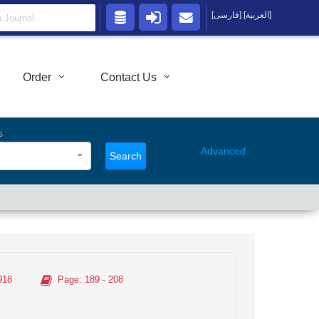
[العربية]
[فارسی]
Order
Contact Us
s
Advanced
Search
918
Page
: 189 - 208