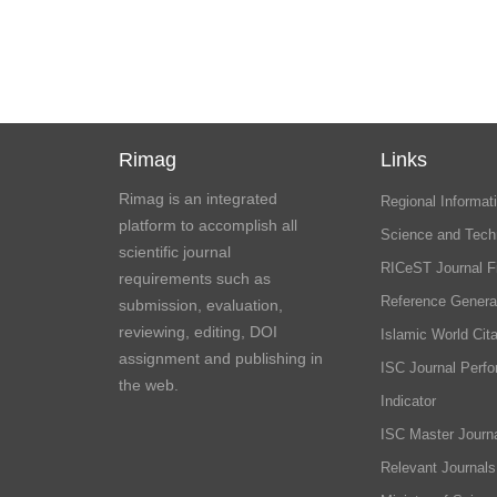
Rimag
Links
Rimag is an integrated
Regional Informati
platform to accomplish all
Science and Tech
scientific journal
RICeST Journal F
requirements such as
Reference Genera
submission, evaluation,
reviewing, editing, DOI
Islamic World Cita
assignment and publishing in
ISC Journal Perf
the web.
Indicator
ISC Master Journa
Relevant Journals