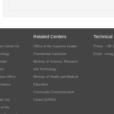
Related Centers
Technical
on Center for
Office of the Supreme Leader
Phone : +98 
nology
Presidential Institution
Email : rimag
inder
Ministry of Science, Research
tor
and Technology
tion Office
Ministry of Health and Medical
ormance
Education
Community Communication
ls List
Center (SAMS)
 of the