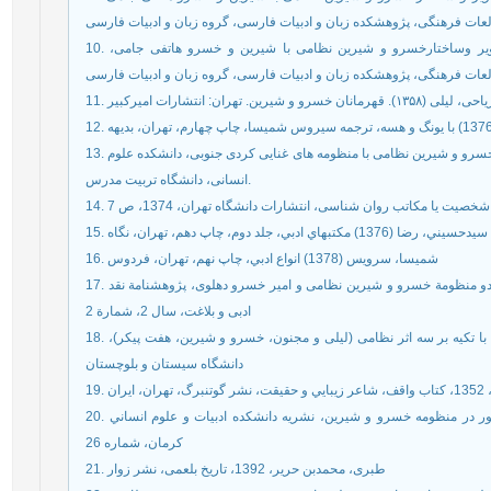
عات فرهنگی، پژوهشکده زبان و ادبیات فارسی، گروه زبان و ادبیات فارسی
10. رضایی، فرزانه؛ 1392، پایان نامه بررسی مقایسه ای تصویر وساختارخسرو و شیرین نظامی با شیرین و خسرو هاتفی جامی،
عات فرهنگی، پژوهشکده زبان و ادبیات فارسی، گروه زبان و ادبیات فارسی
ریاحی، لیلی (۱۳۵۸). قهرمانان خسرو و شیرین. تهران: انتشارات امیرکبیر
13. سهراب نژاد، علی حسن، 1388، پایان نامه بررسی تطبیقی خسرو و شیرین نظامی با منظومه های غنایی کردی جنوبی، دانشکده علوم
انسانی، دانشگاه تربیت مدرس.
15. سيدحسيني، رضا (1376) مکتبهاي ادبي، جلد دوم، چاپ دهم، تهران، نگاه
16. شميسا، سرويس (1378) انواع ادبي، چاپ نهم، تهران، فردوس
17. شهرامی و همکاران، 1392، مقاله بررسی اطناب بسط در دو منظومة خسرو و شیرین نظامی و امیر خسرو دهلوی، پژوهشنامة نقد
ادبی و بلاغت، سال 2، شمارة 2
18. صالحی، امین؛ 1390، پایانامه رابطه عشق مجازی و حقیقی با تکیه بر سه اثر نظامی (لیلی و مجنون، خسرو و شیرین، هفت پیکر)،
دانشگاه سیستان و بلوچستان
20. صفری، جهانگیر، حسینی، سید مجتبی، 1388، سيماي شاپور در منظومه خسرو و شيرين، نشريه دانشكده ادبيات و علوم انساني
كرمان، شماره 26
21. طبری، محمدبن حریر، 1392، تاریخ بلعمی، نشر زوار