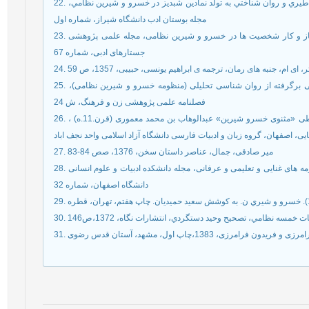
22. طغیانی، اسحاق، جعفری، طیبه؛ 1388، مقاله رويكردي اساطيري و روان شناختي به تولد نمادين شبديز در خسرو و شيرين نظامي،
مجله بوستان ادب دانشگاه شيراز، شماره اول
23. فاطمی، سید حسین، درپر، مریم؛ 1388، مقاله بررسی ساز و کار شخصیت ها در خسرو و شیرین نظامی، مجله علمی پژوهشی
جستارهای ادبی، شماره 67
تر، ای ام، جنبه های رمان، ترجمه ی ابراهیم یونسی، حبیبی، 1357، ص 59
25. قنبری، فرزانه؛ 1394، مقاله تحليل شخصيت زن با دیدگاهی برگرفته از روان شناسی تحلیلی (منظومه خسرو و شیرین نظامی)،
فصلنامه علمی پژوهشی زن و فرهنگ، ش 24
26. کشفی، اکرم و احمد رضا یلمه ها، 1359، معرفی نسخه خطی «مثنوی خسرو شیرین» عبدالوهاب بن محمد معموری (قرن.11.ه) ،
یی، اصفهان، گروه زبان و ادبیات فارسی دانشگاه آزاد اسلامی واحد نجف اباد
27. میر صادقی، جمال، عناصر داستان سخن، 1376، صص 84-83
28. نصر، زهرا، 1382، تحلیلی بر جایگاه و موقعیت زن در منظومه های غنایی و تعلیمی و عرفانی، مجله دانشکده ادبیات و علوم انسانی
دانشگاه اصفهان، شماره 32
ات خمسه نظامي، تصحيح وحيد دستگردي، انتشارات نگاه، 1372،ص146