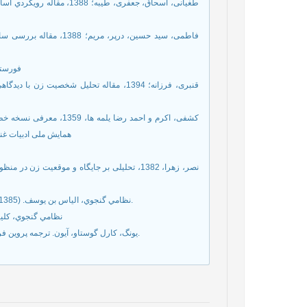
24. فورس
همایش ملی ادبیات غنا
29. نظامي گنجوي، الياس بن يوسف. (1385). خسرو و شيري ن. به كوشش سعيد حميديان. چاپ هفتم، تهران، قطره.
30. نظامي گنجوي، کلي
31. یونگ، کارل گوستاو، آیون. ترجمه پروین فرامرزی و فریدون فرامرزی، 1383،چاپ اول، مشهد، آستان قدس رضوی.