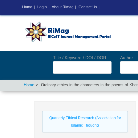
Home
|
Login
|
About Rimag
|
Contact Us
|
Title / Keyword / DOI / DOR
Author
Home
Ordinary ethics in the characters in the poems of Kho
Quarterly Ethical Research (Association for
Islamic Thought)