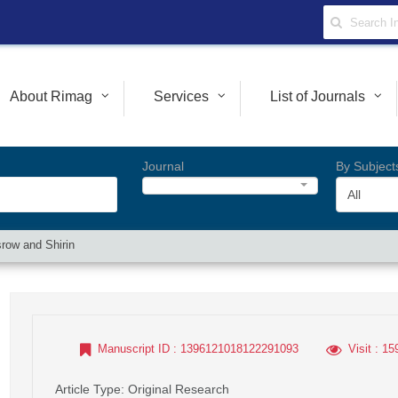
About Rimag
Services
List of Journals
Journal
By Subject
All
srow and Shirin
Manuscript ID
: 1396121018122291093
Visit
: 15
Article Type
: Original Research