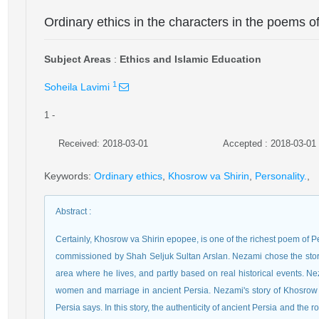
Ordinary ethics in the characters in the poems 
Subject Areas
:
Ethics and Islamic Education
1
Soheila Lavimi
1
-
Received: 2018-03-01
Accepted : 2018-03-01
Keywords
:
Ordinary ethics
,
Khosrow va Shirin
,
Personality.
,
Abstract
:
Certainly, Khosrow va Shirin epopee, is one of the richest poem of P
commissioned by Shah Seljuk Sultan Arslan. Nezami chose the stor
area where he lives, and partly based on real historical events. Ne
women and marriage in ancient Persia. Nezami's story of Khosrow
Persia says. In this story, the authenticity of ancient Persia and t