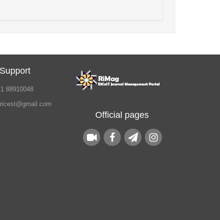
 Support
21 88910048
.ricest@gmail.com
Official pages