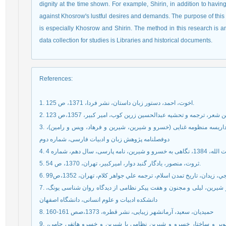
dignity at the time shown. For example, Shirin, in addition to havi
against Khosrow's lustful desires and demands. The purpose of this 
is especially Khosrow and Shirin. The method in this research is an
data collection for studies is Libraries and historical documents.
References
:
1. اخوت، احمد، دستور زبان داستان، نشر فردا، 1371، ص 125.
ن شعر، ترجمه و تحشیه عبدالحسین زرین کوب، امیر کبیر، 1357،ص 123
3. اقبالی، ابراهیم، قمری گیوی، حسین، 1383، مقاله اخلاق مداریسه منظومه غنایی (خسرو و شیرین، شیرین و فرهاد، ویس و رامین)،
دوفصلنامه پژوهش زبان و ادبیات فارسی، شماره دوم
ین، نامه پارسی، سال دهم، شماره 4
5. ثروت، منصور، یادگار گنبد دوار، امیرکبیر، تهران، 1370، ص 54.
رجي، زيدان، تاريخ تمدن اسلام، ترجمه علي جواهر کلام، تهران، 1352،ص99
7. جعفری، طیبه؛ 1391، پایان نامه تحلیل سه منظومه خسرو و شیرین، لیلی و مجنون و هفت پیکر نظامی از دیدگاه روان شناسی یونگ،
دانشکده ادبیات و علوم انسانی، دانشگاه اصفهان
8. حمیدیان، سعید، آرمانشهر زیبایی، نشر قطره، 1373،صص 161-160
9. رادفر، ابوالقاسم، 1392، پایان نامه بررسی مقایسه ای تصویر و ساختار خسرو و شیرین نظامی با شیرین و خسرو هاتفی جامی،