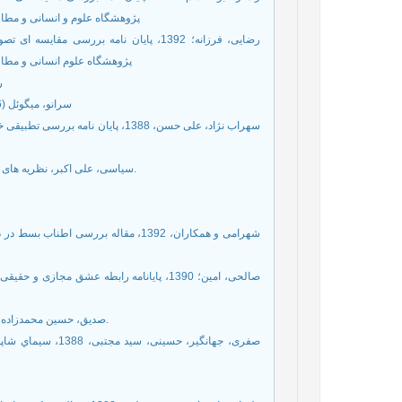
پژوهشگاه علوم و انسانی و مطال
پژوهشگاه علوم انسانی و مطال
11. 
12. سرانو، ميگوئل (1376) با يونگ و هسه، ترجمه سيروس شميسا، چاپ چهارم، تهران، بديهه
14. سیاسی، علی اکبر، نظریه های شخصیت یا مکاتب روان شناسی، انتشارات دانشگاه تهران، 1374، ص 7.
19. صدیق، حسین محمدزاده، 1352، کتاب واقف، شاعر زيبايي و حقيقت، نشر گوتنبرگ، تهران، ایران.