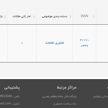
ISSN
دسته بندی موضوعی
امار کلی مقالات
با
2717-
فناوری اطلاعات
0
0446
مراکز مرتبط
پشتیبانی
سانی علوم و
پایگاه دفتر مقام معظم رهبری
تلفن : 02188910048
نهاد ریاست جمهوری
ایمیل : rimag.ricest@gmail.com