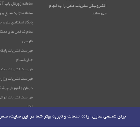
سامانه ژورنال یاب RICeST
الکترونیکی نشریات علمی را به انجام
سامانه تولید منابع بر
می‌رساند
پایگاه استنادی علوم ج
نظام شاخص های عملک
فارسی
فهرست نشریات پایگاه
جهان اسلام
فهرست نشریات معتبر
فهرست نشریات وزار
درمان و آموزش پزشک
فهرست نشریات ایرانی
ISI
برای شخصی سازی ارائه خدمات و تجربه بهتر شما در این سایت، ضم
صفحه اصلی
نقشه سایت
مرکز منطقه ای اطلاع رسانی علوم و