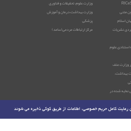
وزارت علوم، تحقیقات و فناوری
ون متنی
وزارت بهداشت،درمان و آموزش
هان اسلام
پزشکی
ردی نشریات
مرکز ارتباطات مردمی(سامد)
 استنادی علوم
 وزارت عتف
ت بهداشت،
ی
 نمایه شده در
ن رعایت کامل حریم خصوصی، اطلاعات از طریق کوکی ذخیره می شوند
 فناوری
تماس با ما