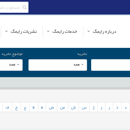
درباره رایمگ
خدمات رایمگ
نشریات رایمگ
نشریه
موضوع نشریه
همه
همه
د
ذ
ر
ز
ژ
س
ش
ص
ض
ط
ظ
ع
غ
ف