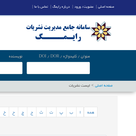
صفحه اصلی
|
عضویت/ ورود
|
درباره رایمگ
|
تماس با ما
|
عنوان / کلیدواژه / DOI / DOR
نویسنده
صفحه اصلی
لیست نشریات
همه
ا
ب
پ
ت
ث
ج
چ
ح
خ