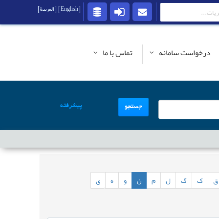
[English]
[العربية]
درخواست سامانه
تماس با ما
پیشرفته
جستجو
ق
ک
گ
ل
م
ن
و
ه
ی