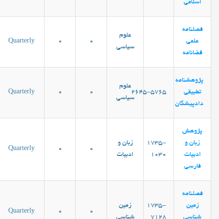
اسلامی
فصلنامه
علوم
علمی
0
0
Quarterly
سیاسی
قضانامه
پژوهشنامه
علوم
تطبیقی
۲۶۴۵-۵۷۶۵
0
0
Quarterly
سیاسی
دادپیشگان
پژوهش
زبان و
1735-
زبان و
Quarterly
0
0
ادبیات
1030
ادبیات
فارسی
فصلنامه
زمین
1735-
زمین
Quarterly
0
0
شناسی
7128
شناسی