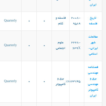
ایران
تاریخ
2008-
فلسفه و
Quarterly
0
0
فلسفه
9589
کلام
مطالعات
شهر
2228-
علوم
Quarterly
0
0
ایرانی-
639X
اجتماعی
اسلامی
فصلنامه
مهندسی
برق و
برق و
Quarterly
0
0
16823745
مهندسی
کامپیوتر
کامپيوتر
ايران