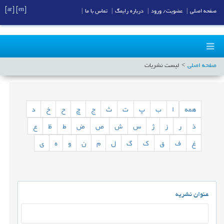
[ar]
[en]
صفحه اصلی
|
عضویت/ ورود
|
درباره رایمگ
|
تماس با ما
|
صفحه اصلی
لیست نشریات
همه
ا
ب
پ
ت
ث
ج
چ
ح
خ
د
ذ
ر
ز
ژ
س
ش
ص
ض
ط
ظ
ع
غ
ف
ق
ک
گ
ل
م
ن
و
ه
ی
عنوان نشریه