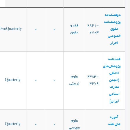
دوفصلنامه
پژوهشنامه
2821-
فقه و
حقوق
0
0
TwoQuarterly
2703
حقوق
خصوصی
احرار
فصلنامه
پژوهش‌های
اخلاقی
2383-
علوم
(انجمن
0
0
Quarterly
3279
تربیتی
معارف
اسلامی
ایران)
آموزه
علوم
های فقه
0
0
Quarterly
سیاسی