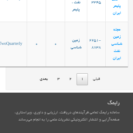
3345
نفت ،
پلیمر
پلیمر
ایران
مجله
زمین
2251-
زمین
شناسی
0
0
TwoQuarterly
8738
شناسی
نفت
ایران
قبلی
1
2
3
بعدی
رایمگ
سامانه رایمگ تمامی فرآیندهای دریافت، ارزیابی و داوری، ویراستاری،
صفحه‌آرایی و انتشار الکترونیکی نشریات علمی را به انجام می‌رساند