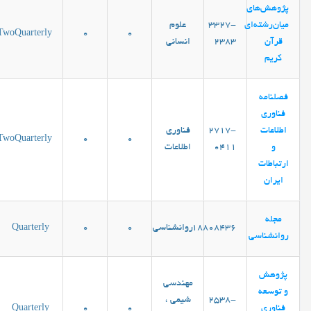
پژوهش‌های
میان‌رشته‌ای
3327-
علوم
TwoQuarterly
0
0
قرآن
2383
انساني
کریم
فصلنامه
فناوری
اطلاعات
2717-
فناوری
TwoQuarterly
0
0
و
0411
اطلاعات
ارتباطات
ایران
مجله
18808436
روانشناسی
0
0
Quarterly
روانشناسی
پژوهش
مهندسی
و توسعه
2538-
شیمی ،
فناوری
0
0
Quarterly