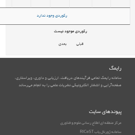
رکوردی وجود ندارد
رکوردی موجود نیست
قبلی
بعدی
رایمگ
سامانه رایمگ تمامی فرآیندهای دریافت، ارزیابی و داوری، ویراستاری،
صفحه‌آرایی و انتشار الکترونیکی نشریات علمی را به انجام می‌رساند
پیوندهای سایت
مرکز منطقه ای اطلاع رسانی علوم و فناوری
سامانه ژورنال یاب RICeST