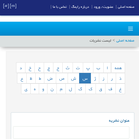
[ar]
[en]
صفحه اصلی
|
عضویت/ ورود
|
درباره رایمگ
|
تماس با ما
|
صفحه اصلی
لیست نشریات
همه
ا
ب
پ
ت
ث
ج
چ
ح
خ
د
ذ
ر
ز
ژ
س
ش
ص
ض
ط
ظ
ع
غ
ف
ق
ک
گ
ل
م
ن
و
ه
ی
عنوان نشریه