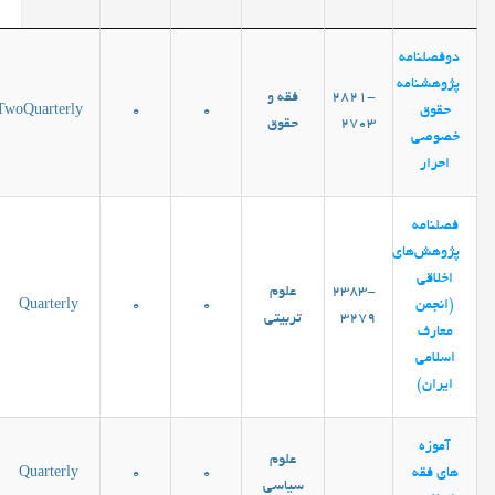
دوفصلنامه
پژوهشنامه
2821-
فقه و
حقوق
0
0
TwoQuarterly
2703
حقوق
خصوصی
احرار
فصلنامه
پژوهش‌های
اخلاقی
2383-
علوم
(انجمن
0
0
Quarterly
3279
تربیتی
معارف
اسلامی
ایران)
آموزه
علوم
های فقه
0
0
Quarterly
سیاسی