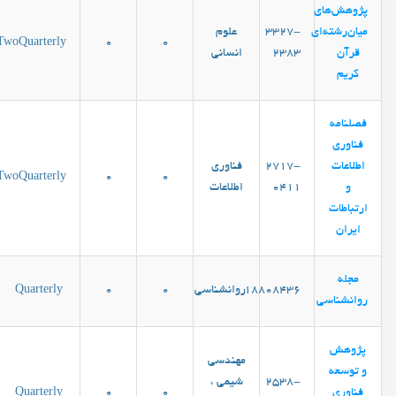
پژوهش‌های
میان‌رشته‌ای
3327-
علوم
TwoQuarterly
0
0
قرآن
2383
انساني
کریم
فصلنامه
فناوری
اطلاعات
2717-
فناوری
TwoQuarterly
0
0
و
0411
اطلاعات
ارتباطات
ایران
مجله
18808436
روانشناسی
0
0
Quarterly
روانشناسی
پژوهش
مهندسی
و توسعه
2538-
شیمی ،
فناوری
0
0
Quarterly