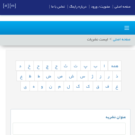
[ar]
[en]
صفحه اصلی
|
عضویت/ ورود
|
درباره رایمگ
|
تماس با ما
|
صفحه اصلی
لیست نشریات
همه
ا
ب
پ
ت
ث
ج
چ
ح
خ
د
ذ
ر
ز
ژ
س
ش
ص
ض
ط
ظ
ع
غ
ف
ق
ک
گ
ل
م
ن
و
ه
ی
عنوان نشریه