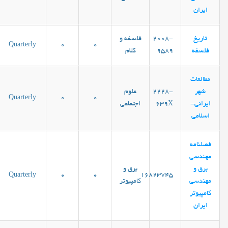
ایران
تاریخ
2008-
فلسفه و
Quarterly
0
0
فلسفه
9589
کلام
مطالعات
شهر
2228-
علوم
Quarterly
0
0
ایرانی-
639X
اجتماعی
اسلامی
فصلنامه
مهندسی
برق و
برق و
Quarterly
0
0
16823745
مهندسی
کامپیوتر
کامپيوتر
ايران