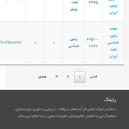
3345
نفت ،
پلیمر
پلیمر
ایران
مجله
زمین
2251-
زمین
شناسی
0
0
TwoQuarterly
8738
شناسی
نفت
ایران
قبلی
1
2
3
بعدی
رایمگ
سامانه رایمگ تمامی فرآیندهای دریافت، ارزیابی و داوری، ویراستاری،
صفحه‌آرایی و انتشار الکترونیکی نشریات علمی را به انجام می‌رساند