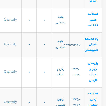
اسلامی
فصلنامه
علوم
علمی
0
0
Quarterly
سیاسی
قضانامه
پژوهشنامه
علوم
تطبیقی
۲۶۴۵-۵۷۶۵
0
0
Quarterly
سیاسی
دادپیشگان
پژوهش
زبان و
1735-
زبان و
Quarterly
0
0
ادبیات
1030
ادبیات
فارسی
فصلنامه
زمین
1735-
زمین
Quarterly
0
0
شناسی
7128
شناسی