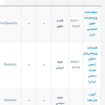
دوفصلنامه
پژوهشنامه
2821-
فقه و
حقوق
0
0
TwoQuarterly
2703
حقوق
خصوصی
احرار
فصلنامه
پژوهش‌های
اخلاقی
2383-
علوم
(انجمن
0
0
Quarterly
3279
تربیتی
معارف
اسلامی
ایران)
آموزه
علوم
های فقه
0
0
Quarterly
سیاسی