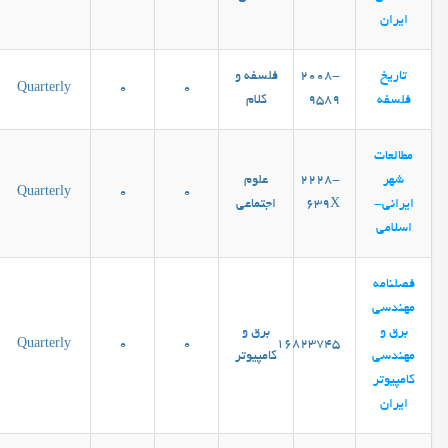
ایران
تاریخ
2008-
فلسفه و
Quarterly
0
0
فلسفه
9589
کلام
مطالعات
شهر
2228-
علوم
Quarterly
0
0
ایرانی-
639X
اجتماعی
اسلامی
فصلنامه
مهندسی
برق و
برق و
Quarterly
0
0
16823745
مهندسی
کامپیوتر
کامپيوتر
ايران