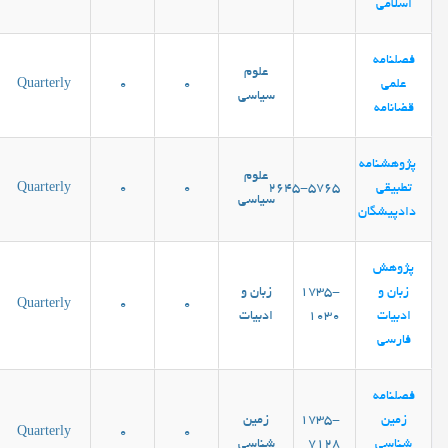
اسلامی
فصلنامه
علوم
علمی
0
0
Quarterly
سیاسی
قضانامه
پژوهشنامه
علوم
تطبیقی
۲۶۴۵-۵۷۶۵
0
0
Quarterly
سیاسی
دادپیشگان
پژوهش
زبان و
1735-
زبان و
Quarterly
0
0
ادبیات
1030
ادبیات
فارسی
فصلنامه
زمین
1735-
زمین
Quarterly
0
0
شناسی
7128
شناسی