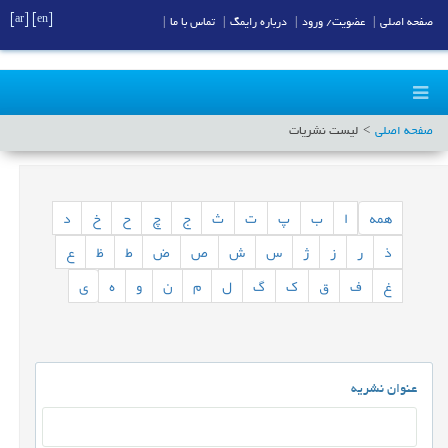
[ar]
[en]
صفحه اصلی
|
عضویت/ ورود
|
درباره رایمگ
|
تماس با ما
|
صفحه اصلی
لیست نشریات
همه
ا
ب
پ
ت
ث
ج
چ
ح
خ
د
ذ
ر
ز
ژ
س
ش
ص
ض
ط
ظ
ع
غ
ف
ق
ک
گ
ل
م
ن
و
ه
ی
عنوان نشریه