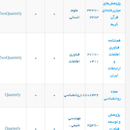
پژوهش‌های
میان‌رشته‌ای
3327-
علوم
TwoQuarterly
0
0
قرآن
2383
انساني
کریم
فصلنامه
فناوری
اطلاعات
2717-
فناوری
TwoQuarterly
0
0
و
0411
اطلاعات
ارتباطات
ایران
مجله
18808436
روانشناسی
0
0
Quarterly
روانشناسی
پژوهش
مهندسی
و توسعه
2538-
شیمی ،
فناوری
0
0
Quarterly