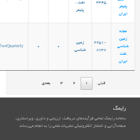
3345
نفت ،
پلیمر
پلیمر
ایران
مجله
زمین
2251-
زمین
شناسی
0
0
TwoQuarterly
8738
شناسی
نفت
ایران
قبلی
1
2
3
بعدی
رایمگ
سامانه رایمگ تمامی فرآیندهای دریافت، ارزیابی و داوری، ویراستاری،
صفحه‌آرایی و انتشار الکترونیکی نشریات علمی را به انجام می‌رساند