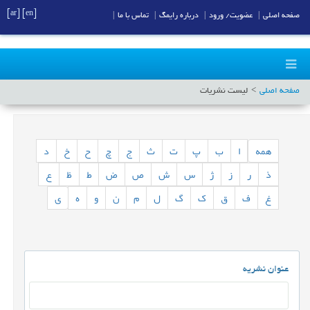
[ar]
[en]
صفحه اصلی
|
عضویت/ ورود
|
درباره رایمگ
|
تماس با ما
|
صفحه اصلی
لیست نشریات
همه
ا
ب
پ
ت
ث
ج
چ
ح
خ
د
ذ
ر
ز
ژ
س
ش
ص
ض
ط
ظ
ع
غ
ف
ق
ک
گ
ل
م
ن
و
ه
ی
عنوان نشریه