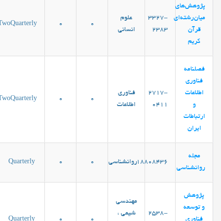
پژوهش‌های
میان‌رشته‌ای
3327-
علوم
TwoQuarterly
0
0
قرآن
2383
انساني
کریم
فصلنامه
فناوری
اطلاعات
2717-
فناوری
TwoQuarterly
0
0
و
0411
اطلاعات
ارتباطات
ایران
مجله
18808436
روانشناسی
0
0
Quarterly
روانشناسی
پژوهش
مهندسی
و توسعه
2538-
شیمی ،
فناوری
0
0
Quarterly