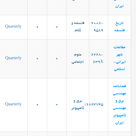
ایران
تاریخ
2008-
فلسفه و
Quarterly
0
0
فلسفه
9589
کلام
مطالعات
شهر
2228-
علوم
Quarterly
0
0
ایرانی-
639X
اجتماعی
اسلامی
فصلنامه
مهندسی
برق و
برق و
Quarterly
0
0
16823745
مهندسی
کامپیوتر
کامپيوتر
ايران