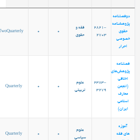
دوفصلنامه
پژوهشنامه
2821-
فقه و
حقوق
0
0
TwoQuarterly
2703
حقوق
خصوصی
احرار
فصلنامه
پژوهش‌های
اخلاقی
2383-
علوم
(انجمن
0
0
Quarterly
3279
تربیتی
معارف
اسلامی
ایران)
آموزه
علوم
های فقه
0
0
Quarterly
سیاسی