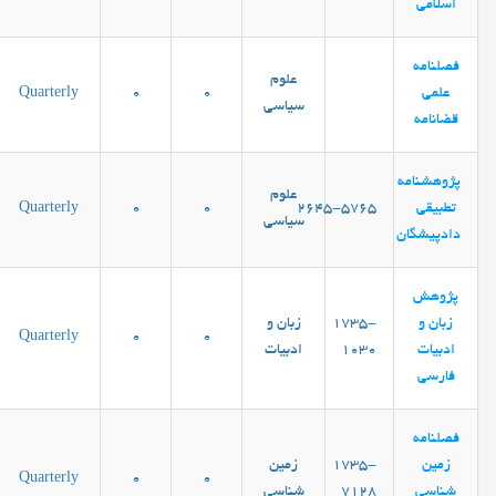
اسلامی
فصلنامه
علوم
علمی
0
0
Quarterly
سیاسی
قضانامه
پژوهشنامه
علوم
تطبیقی
۲۶۴۵-۵۷۶۵
0
0
Quarterly
سیاسی
دادپیشگان
پژوهش
زبان و
1735-
زبان و
Quarterly
0
0
ادبیات
1030
ادبیات
فارسی
فصلنامه
زمین
1735-
زمین
Quarterly
0
0
شناسی
7128
شناسی