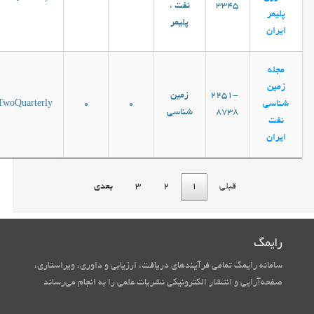
3345
نفت ،
پلیمر
پلیمر
ایران
مجله
زمین
2251-
زمین
شناسی
0
0
TwoQuarterly
8738
شناسی
نفت
ایران
قبلی
1
2
3
بعدی
رایمگ
سامانه رایمگ تمامی فرآیندهای دریافت، ارزیابی و داوری، ویراستاری،
صفحه‌آرایی و انتشار الکترونیکی نشریات علمی را به انجام می‌رساند