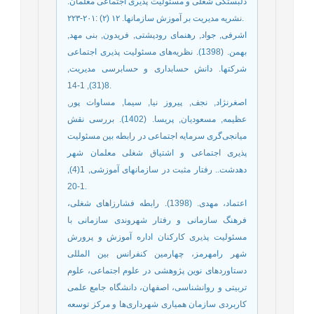
دلبستگی شغلی و مسئولیت پذیری اجتماعی معلمان.
نشریه مديريت بر آموزش سازمانها. ۱۲ (۲) :۲۰۱-۲۲۳.
اشرفی, جواد, رهنمای رودپشتی, فریدون, بنی مهد,
بهمن. (1398). نظریه‌های مسئولیت پذیری اجتماعی
شرکتها. دانش حسابداری و حسابرسی مدیریت,
8(31), 1-14.
اصغرنژاد, نجف, پیروز نیا, سیما, مساوات پور,
عظیمه, مسعودیان, پریسا. (1402). بررسی نقش
میانجی‌گری سرمایه اجتماعی در رابطه بین مسئولیت
پذیری اجتماعی و اشتیاق شغلی معلمان شهر
دهدشت.. رفتار مثبت در سازمانهای آموزشی, 1(4),
1-20.
اعتماد، مهدی. (1398). رابطه فشارزاهای شغلی،
فرهنگ سازمانی و رفتار شهروندی سازمانی با
مسئولیت پذیری کارکنان اداره آموزش و پرورش
شهر رامهرمز، چهارمین کنفرانس بین المللی
دستاورد‌های نوین پژوهشی در علوم اجتماعی، علوم
تربیتی و روانشناسی، اصفهان، دانشگاه جامع علمی
کاربردی سازمان همیاری شهرداری‌ها و مرکز توسعه