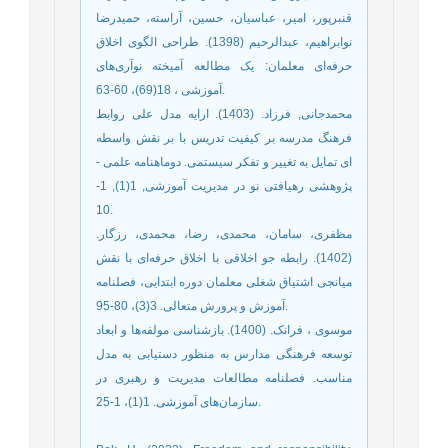
قنبرپور، امیر، عباسیان، حسین، آراسته، حمیدرضا
نوابراهیم، عبدالرحیم (1398). طراحی الگوی اخلاق
حرفه‌ای معلمان: یک مطالعه آمیخته نوآری‌های
آموزشی ، 18(69)، 60-63.
محمدجانی, فرزاد. (1403). ارایه مدل علی روابط
فرهنگ مدرسه بر کیفیت تدریس با بر نقش واسطه
ای تمایل به تغییر و تفکر سیستمی. دوماهنامه علمی -
پژوهشی رهیافتی نو در مدیریت آموزشی, 1(1), 1-
10.
مظفری، سامان، محمدی، رضا، محمدی، رزگار.
(1402). رابطه جو اخلاقی با اخلاق حرفه‌ای با نقش
میانجی اشتیاق شغلی معلمان دوره ابتدایی، فصلنامه
آموزش و پرورش متعالی. 3(3)، 80-95.
موسوی ، فرانک. (1400). بازشناسی مولفه‌ها و ابعاد
توسعه فرهنگی مدارس به منظور دستیابی به مدل
مناسب. فصلنامه مطالعات مدیریت و رهبری در
سازمان‌های آموزشی. 1(1)، 1-25.