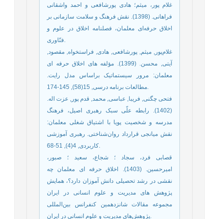
غلام پور، میثم؛ هادی پورشافعی و احمد واشقانی
فراهانی. (1398). نقش فرهنگ و سلامت سازمانی بر
اخلاق حرفه‌ای معلمان، فصلنامه اخلاق در علوم و
فنّاوری.
غلام‌پور, میثم, پورشافعی, هادی, فراستخواه, مقصود,
آیتی, محسن. (1399). مؤلفه های اخلاق حرفه ای
معلمان: مرور سیستماتیک براساس مدل رایت.
مطالعات برنامه درسی, 15(58), 145-174.
فتحی چگنی, فریبا, عباسی, محمد, قدم پور, عزت اله.
(1402). رابطه علّی سبک رهبری اصیل، فرهنگ
مدرسه و شخصیت پویا با اشتیاق شغلی معلمان:
نقش میانجی قرارداد روان‌شناختی. رهبری آموزشی
کاربردی, 4(4), 51-68.
قصابی فرد، سجاد ؛ شجاع، سعید ؛ صبور،
امیرحسین. (1403). اخلاق حرفه ای معلمان چه
نقشی در رشد تحصیلی دانش آموزان دارد؟، همایش
پژوهش های مدیریت و علوم انسانی در ایران
مجموعه مقالات شانزدهمین کنفرانس بین‌المللی
پژوهش‌های مدیریت و علوم انسانی در ایران.