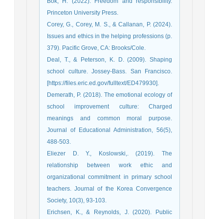
Bok, H. (2022). Freedom and responsibility.
Corey, G., Corey, M. S., & Callanan, P. (2024).
Issues and ethics in the helping professions (p.
Deal, T., & Peterson, K. D. (2009). Shaping
school culture. Jossey-Bass. San Francisco.
[https://files.eric.ed.gov/fulltext/ED479930].
Demerath, P. (2018). The emotional ecology of
school improvement culture: Charged
meanings and common moral purpose.
Journal of Educational Administration, 56(5),
Eliezer D. Y., Koslowski,. (2019). The
relationship between work ethic and
organizational commitment in primary school
teachers. Journal of the Korea Convergence
Society, 10(3), 93-103.
Erichsen, K., & Reynolds, J. (2020). Public