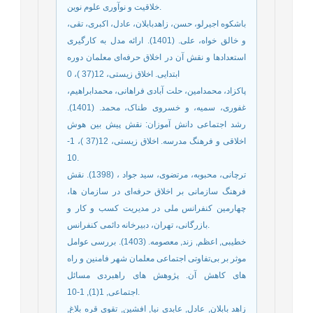
خلاقیت و نوآوری علوم نوین.
باشکوه اجیرلو، حسن، زاهدبابلان، عادل، اکبری، تقی،
و خالق خواه، علی. (1401). ارائه مدل به کارگیری
استعدادها و نقش آن در اخلاق حرفه‌ای معلمان دوره
ابتدایی. اخلاق زیستی، 12(37 )، 0
پاکزاد، محمدامین، حلت آبادی فراهانی، محمدابراهیم،
غفوری، سمیه، و خسروی طناک، محمد. (1401).
رشد اجتماعی دانش آموزان: نقش پیش بین هوش
اخلاقی و فرهنگ مدرسه. اخلاق زیستی، 12(37 )، 1-
10.
ترچانی، محبوبه، مرتضوی، سید جواد ، (1398). نقش
فرهنگ سازمانی بر اخلاق حرفه‌ای در سازمان ها،
چهارمین کنفرانس ملی در مدیریت کسب و کار و
بازرگانی، تهران، دبیرخانه دائمی کنفرانس.
خطیبی, اعظم, زند, معصومه. (1403). بررسی عوامل
موثر بر بی‌تفاوتی اجتماعی معلمان شهر فامنین و راه‏
های کاهش آن. پژوهش های راهبردی مسائل
اجتماعی, 1(1), 1-10.
زاهد بابلان, عادل, عابدی نیا, افشین, تقوی قره بلاغ,