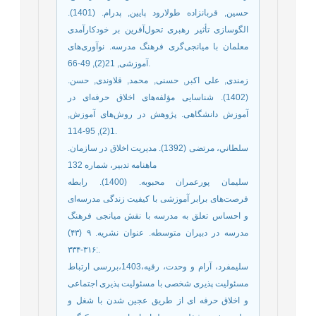
حسین, قربانزاده طولارود پایین, پدرام. (1401).
الگو‌سازی تأثیر رهبری تحول‌آفرین بر خودکارآمدی
معلمان با میانجی‌گری فرهنگ مدرسه. نوآوری‌های
آموزشی, 21(2), 49-66.
زمندی, علی اکبر, حسنی, محمد, قلاوندی, حسن.
(1402). شناسایی مؤلفه‌های اخلاق حرفه‌‌ای در
آموزش دانشگاهی. پژوهش در روش‌های آموزش,
1(2), 95-114.
سلطاني، مرتضی (1392). مديريت اخلاق در سازمان.
ماهنامه تدبير، شماره 132
سلیمان پورعمران محبوبه. (1400). رابطه
فرصت‌های برابر آموزشی با کیفیت زندگی مدرسه‌ای
و ‌احساس تعلق به مدرسه با نقش میانجی فرهنگ
مدرسه در ‌دبیران متوسطه. عنوان نشریه. ۹ (۴۳)
:۳۱۶-۳۳۴.
سلیمفرد، آرام و وحدت، رقیه،1403،بررسی ارتباط
مسئولیت پذیری شخصی با مسئولیت پذیری اجتماعی
و اخلاق حرفه ای از طریق عجین شدن با شغل و