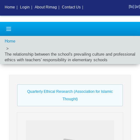
[fa]
[ar]
Home
|
Login
|
About Rimag
|
Contact Us
|
Home
The relationship between the school's prevailing culture and professional
ethics with teachers' responsibility in elementary schools
Quarterly Ethical Research (Association for Islamic
Thought)