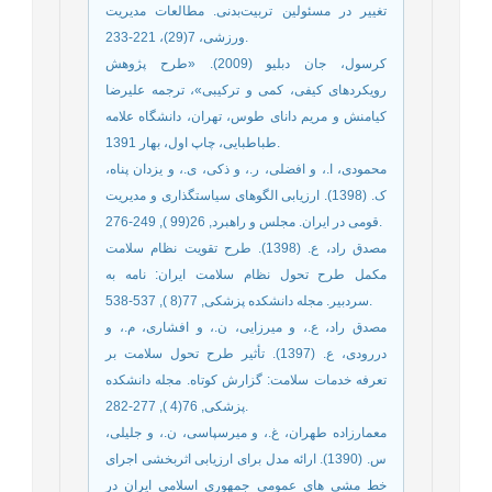
تغییر در مسئولین تربیت‌بدنی. مطالعات مدیریت
ورزشی، 7(29)، 221-233.‎
کرسول، جان دبلیو (2009). «طرح پژوهش
رویکردهای کیفی، کمی و ترکیبی»، ترجمه علیرضا
کیامنش و مریم دانای طوس، تهران، دانشگاه علامه
طباطبایی، چاپ اول، بهار 1391.
محمودی، ا.، و افضلی، ر.، و ذکی، ی.، و یزدان پناه،
ک. (1398). ارزیابی الگوهای سیاستگذاری و مدیریت
قومی در ایران. مجلس و راهبرد, 26(99 ), 249-276.
مصدق راد، ع. (1398). طرح تقویت نظام سلامت
مکمل طرح تحول نظام سلامت ایران: نامه به
سردبیر. مجله دانشکده پزشکی, 77(8 ), 537-538.
مصدق راد، ع.، و میرزایی، ن.، و افشاری، م.، و
دررودی، ع. (1397). تأثیر طرح تحول سلامت بر
تعرفه خدمات سلامت: گزارش کوتاه. مجله دانشکده
پزشکی, 76(4 ), 277-282.
معمارزاده طهران، غ.، و میرسپاسی، ن.، و جلیلی،
س. (1390). ارائه مدل برای ارزیابی اثربخشی اجرای
خط مشی های عمومی جمهوری اسلامی ایران در