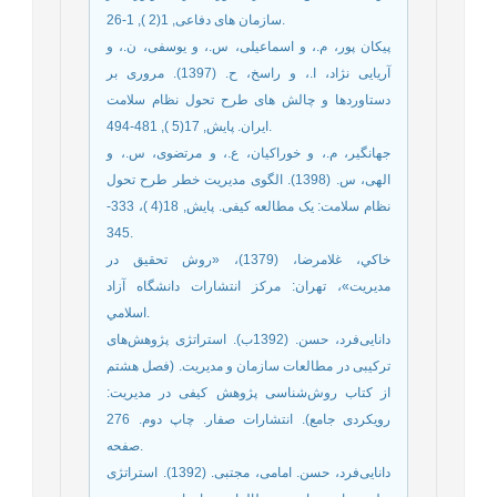
سازمان های دفاعی, 1(2 ), 1-26.
پیکان پور، م.، و اسماعیلی، س.، و یوسفی، ن.، و
آریایی نژاد، ا.، و راسخ، ح. (1397). مروری بر
دستاوردها و چالش های طرح تحول نظام سلامت
ایران. پایش, 17(5 ), 481-494.
جهانگیر، م.، و خوراکیان، ع.، و مرتضوی، س.، و
الهی، س. (1398). الگوی مدیریت خطر طرح تحول
نظام سلامت: یک مطالعه کیفی. پایش, 18(4 )، 333-
345.
خاکي، غلامرضا، (1379)، «روش تحقيق در
مديريت»، تهران: مرکز انتشارات دانشگاه آزاد
اسلامي.
دانایی‌فرد، حسن. (1392ب). استراتژی پژوهش‌های
ترکیبی در مطالعات سازمان و مدیریت. (فصل هشتم
از کتاب روش‌شناسی پژوهش کیفی در مدیریت:
رویکردی جامع). انتشارات صفار. چاپ دوم. 276
صفحه.
دانایی‌فرد، حسن. امامی، مجتبی. (1392). استراتژی