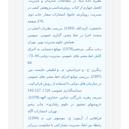
نظریه داده بنیاد در مطالعات سازمان و مدیریت.
(فصل چهارم از کتاب روش‌شناسی پژوهش کیفی در
مدیریت: رویکردی جامع). انتشارات صفار. چاپ دوم.
276 صفحه.
دانشفرد، کرم الله. (1393). بررسی نظریات اصلی در
مبحث اجرا در خط مشی گذاری عمومی. سومین
همایش علوم مدیریت نوین. تهران.
رجب بیگی، مرتضی(1378). موانع دستیابی به اجرای
کامل خط مشی های عمومی. مدیریت دولتی،45 ،73-
84.
رنگریز، ح.، و خیراندیش، م.، و لطیفی جلیسه، س.
(1397). بررسی موانع اجرای خط مشی های عمومی
در سازمان های دولتی با استفاده از روش فراترکیب.
سیاستگذاری عمومی، 4(1 )، 127-142.
سرمد، زهره، بازرگان، عباس، حجازي، الهه،(1379)،
«روشهاي تحقيق در علوم رفتاري»، چاپ پنجم
تهران: انتشارات آگاه.
فراهانی, ا.، آزمون، ج.، موسوی, س., م. (1394).
رابطۀ بین ابعاد مدیریت مشارکتی با مقاومت در‌برابر