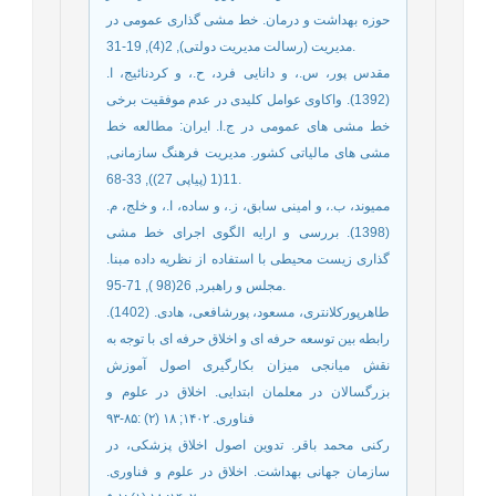
حوزه بهداشت و درمان. خط مشی گذاری عمومی در
مدیریت (رسالت مدیریت دولتی), 2(4), 19-31.
مقدس پور، س.، و دانایی فرد، ح.، و کردنائیج، ا.
(1392). واکاوی عوامل کلیدی در عدم موفقیت برخی
خط مشی های عمومی در ج.ا. ایران: مطالعه خط
مشی های مالیاتی کشور. مدیریت فرهنگ سازمانی,
11(1 (پیاپی 27)), 33-68.
ممیوند، ب.، و امینی سابق، ز.، و ساده، ا.، و خلج، م.
(1398). بررسی و ارایه الگوی اجرای خط مشی
گذاری زیست محیطی با استفاده از نظریه داده مبنا.
مجلس و راهبرد, 26(98 ), 71-95.
طاهرپورکلانتری، مسعود، پورشافعی، هادی. (1402).
رابطه بین توسعه حرفه ای و اخلاق حرفه ای با توجه به
نقش میانجی میزان بکارگیری اصول آموزش
بزرگسالان در معلمان ابتدایی. اخلاق در علوم و
فناوری. ۱۴۰۲; ۱۸ (۲) :۸۵-۹۳
رکنی محمد باقر. تدوین اصول اخلاق پزشکی، در
سازمان جهانی بهداشت. اخلاق در علوم و فناوری.