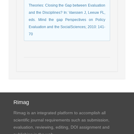
Theories: Closing the Gap between Evaluation
and the Disciplines? In: Vaessen J, Leeuw FL,
eds. Mind the gap Perspectives on Policy
Evaluation and the SocialSciences; 2010: 141-
70
Rimag
Rimag is an integrated platform to accomplish all
scientific journal requirements such as submission,
evaluation, reviewing, editing, DOI assignment and