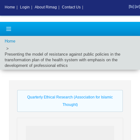
[fa]
[ar]
Home
|
Login
|
About Rimag
|
Contact Us
|
Home
Presenting the model of resistance against public policies in the
transformation plan of the health system with emphasis on the
development of professional ethics
Quarterly Ethical Research (Association for Islamic
Thought)