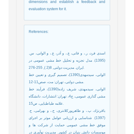
dimensions and establish a feedback and
evaluation system for it.
References
:
اسدی فرد، ر.، و فانی، ع.، و آذر، ع.، و الوانی، س.
(1395). مدل تجزیه و تحلیل خط مشی عمومی در
ایران. مدیریت دولتی, 8(2 ), 255-276.
الوانی، سیدمهدی(1390)، تصمیم گیری و تعیین خط
مشی دولتی، تهران: مت، صص11-12.
الوانی، سیدمهدی، شریف زاده(1390)، فرآیند خط
مشی گذاری عمومی، ج4، تهران: انتشارات، دانشگاه
علامه طباطبایی، ص15.
باقرنژاد، پ.، و طاهرپورکلانتری، ح.، و بهرامی، ح.
(1397). شناسایی و ارزیابی عوامل موثر بر اجرای
موفق خط مشی عمومی حمایت از شرکت ها و
موسسات دانش بنیان در کشور. مدیریت نوآوری در