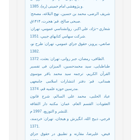
و پژوهشی امام خمینی (ره)، 1385.
شریف الرضی، محمد بن حسین، نهج البلاغه، مصحح:
صبحی صالح، قم: هجرت، ۱۴۱۴ق.
شعاري ¬نژاد، علي اكبر، روانشناسي عمومي، تهران:
شركت سهامي كتابهاي جيبي، 1351.
صانعي، پرويز، حقوق جزاي عمومي، تهران: طرح نو،
1382.
الطافی، رمضان، جبر روانی، تهران: بعثت، 1372.
طباطبایی، سید محمدحسین، المیزان فی تفسیر
القرآن الکریم، ترجمه سید محمد باقر موسوی
همدانی، قم: دفتر انتشارات اسلامى جامعه‏ى
مدرسين حوزه علميه قم‏، 1374.
عیاد الحلبی، محمد علی السالم، شرح قانون
العقوبات: القسم العام، عمان: مکتبه دار الثقافه
للنشر و التوزیع، 1997 م.
فرجي، ذبيح الله، انگيزش و هيجان، تهران: خردمند،
1371.
فيض، عليرضا، مقارنه و تطبيق در حقوق جزاي