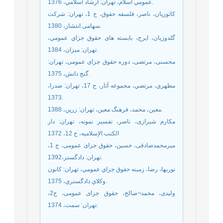
عمومي اسلام، تهران: ارشاد اسلامي، 1376.
کاتوزیان، ناصر، فلسفه حقوق، ج 1، تهران: شرکت
سهامی انتشار، 1380.
گلدوزيان، ايرج، بایسته های حقوق جزاي عمومي،
تهران: میزان، 1384.
محسنی، مرتضی، دوره حقوق جزای عمومی، تهران:
گنج دانش، 1375.
مطهري، مرتضي، مجموعه آثار، ج 17، تهران: صدرا،
1373.
معین، محمد، فرهنگ معین، تهران: زرین، 1388.
مکارم شیرازی، ناصر، تفسیر نمونه، تهران: دار
الکتب الإسلامیه، ج 12، 1372
میرمحمدصادقی، حسین، حقوق جزای عمومی، ج 1،
تهران: دادگستر،1392.
نوربها، رضا، زمينه حقوق جزاي عمومي، تهران: كانون
وكلاي دادگستري، 1375.
ولیدی، محمد¬صالح، حقوق جزای عمومی، ج2،
تهران: سمت، 1374.