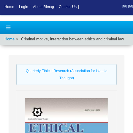
[fa]
[ar]
Home
|
Login
|
About Rimag
|
Contact Us
|
Home
Criminal motive, interaction between ethics and criminal law
Quarterly Ethical Research (Association for Islamic
Thought)