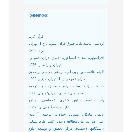
References
:
قرآن کریم.
اردبیلی، محمدعلی، حقوق جزای عمومی، ج 1، تهران:
میزان،1392.
افراسيابي، محمد اسماعيل، حقوق جزاي عمومي،
تهران: ویراستار، 1376.
الهام، غلامحسین و برهانی، مرتضی، درآمدی بر حقوق
جزای عمومی، ج 1، تهران: میزان،1392.
بکاریا، سزار، رساله جرایم و مجازات ها، ترجمه
محمدعلی اردبیلی، تهران: میزان،1380.
پاد، ابراهيم، حقوق كيفري اختصاصي، تهران:
انتشارات دانشگاه تهران، 1347.
پالمر، مایکل، مسائل اخلاقی، ترجمه: آل‌بویه،
علی‌رضا، سازمان مطالعه و تدوین کتب علوم انسانی
دانشگاهها (سمت)، مرکز تحقیق و توسعه علوم