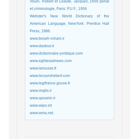
Vouin, Robert et Léauté, Jacques, Droit pénal
et criminologie, Paris: P.U.F., 1956
Webster's New World Dictionary of the
American Language, NewYork: Prentice Hall
Press, 1986.
www.beseh-rohani.ir
www.dastour.ir
www.dictionnaire-juridique.com
www.eghtesadnews.com
www.larousse.fr
www.lecourshebert.com
www.legifrance.gouve.fr
www.majlis.ir
www.qavanin.ir
www.wipo.int
www.wma.net.