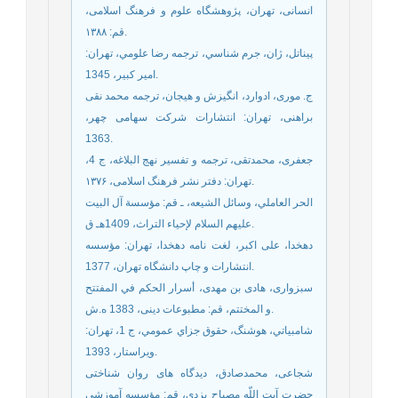
انسانی، تهران، پژوهشگاه علوم و فرهنگ اسلامی،
قم: ۱۳۸۸.
پيناتل، ژان، جرم شناسي، ترجمه رضا علومي، تهران:
امير كبير، 1345.
ج. موری، ادوارد، انگیزش و هیجان، ترجمه محمد نقی
براهنی، تهران: انتشارات شرکت سهامی چهر،
1363.
جعفری، محمدتقی، ترجمه و تفسیر نهج البلاغه، ج 4،
تهران: دفتر نشر فرهنگ اسلامی، ۱۳۷۶.
الحر العاملي، وسائل الشيعه، ـ قم: مؤسسة آل البيت
عليهم السلام لإحياء التراث، 1409هـ ق.
دهخدا، علی اکبر، لغت نامه دهخدا، تهران: مؤسسه
انتشارات و چاپ دانشگاه تهران، 1377.
سبزواری، هادی بن مهدی، أسرار الحکم في المفتتح
و المختتم، قم: مطبوعات دينی، 1383 ه.ش.
شامبياتي، هوشنگ، حقوق جزاي عمومي، ج 1، تهران:
ويراستار، 1393.
شجاعی، محمدصادق، دیدگاه های روان شناختی
حضرت آیت اللّه مصباح یزدی، قم: مؤسسه آموزشی