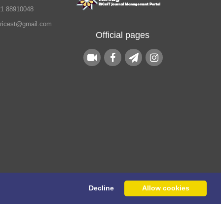
21 88910048
.ricest@gmail.com
Official pages
Decline
Allow cookies
his website are owned by the Raimag Press