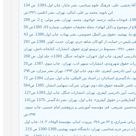
آقا بخشی، علی، فرهنگ علوم سیاسی، نشر چاپار، چاپ اول،1383، ص 134
ابن بابویه، محمد بن علی، امالی، تهران، نشر اعلمی، ١٣٧٦ش.
ت حقوق شهروندي، انتشارات سپهر ادب، تهران ، چاپ سوم ،1387، ص20
، ناصر ،فلسفه حقوق،جلد دوم، تهران: شرکت سهامی انتشار، 1385 ص564
.، آیین دادرسی کیفري، تهران، انتشارات جنگل، چاپ اول،1393،ص127
.رهایی در حقوق کیفري». چاپ اول، تهران: نشر دادگستر ،1375 ص141
.مصباح يزدى، محمدتقى، فلسفه اخلاق، تحقيق و نگارش: احمدحسين شريفی، قم: مؤسسه آموزشى و پژوهشى امام خمينى، چاپ سوم،
۱۳۹۴ش
. مؤسسۀ الوفاء، ١٤٠٣، چاپ اول
. س جرم شناسی، تهران، دانشگاه شهید بهشتی،1389-1390 ص 215