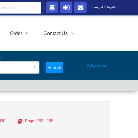
[العربية]
[فارسی]
Order
Contact Us
s
Advanced
Search
090
Page
: 159 - 188