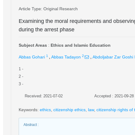
Article Type
: Original Research
Examining the moral requirements and observing 
during the arrest phase
Subject Areas
:
Ethics and Islamic Education
,
,
1
2
Abbas Gohari
Abbas Tadayon
Abdoljabar Zar Goshi
1
-
2
-
3
-
Received: 2021-07-02
Accepted : 2021-09-28
Keywords
:
ethics
,
citizenship ethics
,
law
,
citizenship rights of
Abstract
: