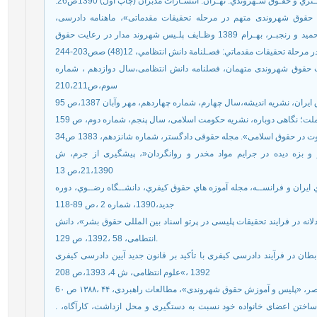
.و حقـوق شـهروندي. تهـران: انتشـارات مدبران (چاپ اول) 1390ص26
حقوق شهروندی متهم در مرحله تحقیقات مقدماتی»، ماهنامه دادرسی
114(1394)، ص 55.بيرانوند، رضا؛ كوشا، جعفر؛ هاشمي، حميد و رنجبـر، بهـرام 1389 وظـايف پلـيس شهروند مدار در رعايت حقوق
ت حقوق شهروندی متهمان، فصلنامه دانش انتظامی،سال دوازدهم ، شماره
سوم،ص210،211
، نشریه اندیشه،سال چهارم، شماره چهاردهم، مهر وآبان 1387،ص 95
لت؛ نگاهی دوباره، نشریه حکومت اسلامی، سال پنجم، شماره دوم، ص 159
و بزه دیده در جرایم مواد مخدر و روانگردان«، پیشگیری از جرم، ش
21،1390،ص 13
یران و فرانســه، مجله آموزه هاي حقوق کیفري، دانشــگاه رضــوي، دوره
جدید،1390، شماره 2 ،ص 89-118
ه در فرایند تحقیقات پلیسی در پرتو اسناد بین المللی حقوق بشر»، دانش
انتطامی، 58 ،1392، ص 129.
ان در فرآیند دادرسی کیفری با تأکید بر قانون جدید آیین دادرسی کیفری
1392 ،»علوم انتظامی، ش 4، 1393،ص 208
. فرجی‌ها،محمد، مقدسی محمد باقر، حق متهم برای مطلع ساختن اعضای خانواده خود نسبت به دستگیری و محل ازداشت، کارآگاه،