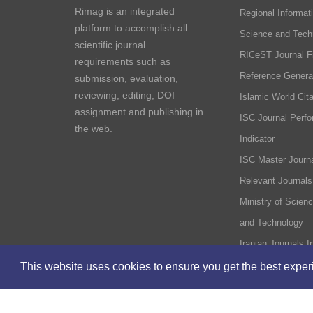
Rimag is an integrated
Regional Informati
platform to accomplish all
Science and Tech
scientific journal
RICeST Journal F
requirements such as
Reference Genera
submission, evaluation,
reviewing, editing, DOI
Islamic World Cita
assignment and publishing in
ISC Journal Perf
the web.
Indicator
ISC Master Journa
Relevant Journals
Ministry of Scien
and Technology
Iranian Journals I
This website uses cookies to ensure you get the best expe
Home
Site Map
Regional Science and Technology In