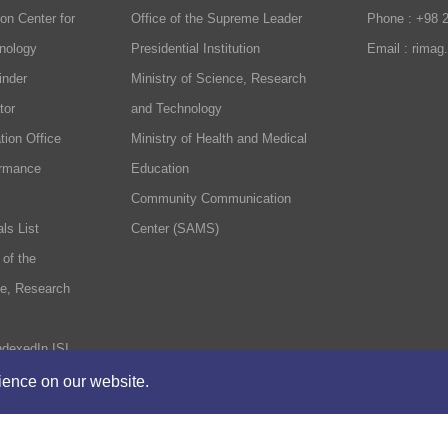
on Center for
Office of the Supreme Leader
Phone : +98 
nology
Presidential Institution
Email : rimag
inder
Ministry of Science, Research
tor
and Technology
tion Office
Ministry of Health and Medical
ormance
Education
Community Communication
ls List
Center (SAMS)
 of the
ce, Research
ndexedIn ISI
rience on our website.
formation Center
Contact Us
The rights to t