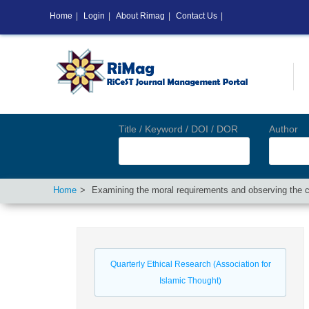
Home
|
Login
|
About Rimag
|
Contact Us
|
Title / Keyword / DOI / DOR
Author
Home
Examining the moral requirements and observing the ci
Quarterly Ethical Research (Association for
Islamic Thought)