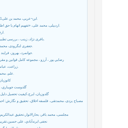
ابن¬عربی، محمد بن علی1381، فتوحات مکیه، ترجمه: خواجوی، محمد، تهران، نشر مولی، ج 2، ص 299.
اردبیلی، محمد علی، «تفهیم اتهام یا حق اطلاع از موضوع و دلایل اتهام»، مجله تحقیقات حقوقی، شماره 43، 1385ص 59.
ارفع نیا، بهشید، حقوق بین الملل خصوصی، نشر بهتاب، چاپ اول،1386، ص 43.
باقری نژاد، زینب ، بررسی تطبیقی پلیس در حمایت از کودکان شاهد جرم، تهران: حدیث کوثر، 1388،ص 291.
جعفری لنگرودی، محمد جعفر، ١٣٨١، مسبوط در ترمینو لوژی حقوق، انتشارات کتابخانه دانش، تهران.
جوانمرد، بهروز، فرایند دادرسی کیفری، چاپ اول «تهران، جاودانه، جنگل، 1393»، جلد اول، ص 268.
رضايي پور ، آرزو ، مجموعه كامل قوانين و مقررا
زراعت، عباس، آیین دادرسی کیفری، جلد دوم، چاپ اول ۱۳۹۳، تهران نشر میزان، ص 2۹6.
علم، محمود، دادگستری استاندارد در اسناد بین المللی، چاپ اول، میزان، 1384،ص 72.
کاتوزیان
گلدوست جویباري، رجب
گلدوزیان، ایرج،کیفیت تحصیل دلیل گفتا
مجلسی، محمد باقر، بحارالانوار،تحقیق عبدالکریم ربانی شیرازی،ج ٢٢،ص ٣٤٨، بیروت، لبنان،
نجفی ابرندآبادي، علی حسین،تقریرات در