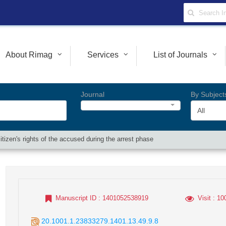
About Rimag
Services
List of Journals
Journal
By Subject
All
tizen's rights of the accused during the arrest phase
Manuscript ID
: 1401052538919
Visit
: 10
20.1001.1.23833279.1401.13.49.9.8