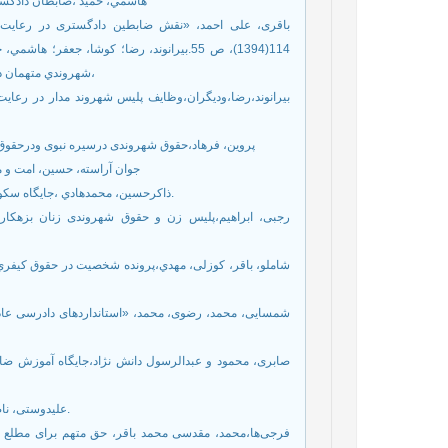
هاشمي، حميد ،ضابطان دادگسـتري 
باقری، علی احمد، «نقش ضابطین دادگستری در رعایت ،
شهروندي متهمان در مرحلة تحقيقات مقدماتي: فصـلنامة دانش انتظامي، 12(48) صص203-244،
بیرانوند،رضا،ودیگران،وظایف پلیس شهروند مدار در رعای
پروین، فرهاد،حقوق شهروندی درسیره نبوی ودرحقوق ایران
جوان آراسته، حسین، امت و م
ذاکرحسین، محمدهادي ،جایگاه سکوت در حقوق اسلامى». مجله حقوقی دادگستر، شماره شانزدهم، 1383 ص34.
رجبی، ابراهیم،پلیس زن و حقوق شهروندی زنان بزهکار 
شاملو، باقر، کوزلی، مهدي،پرونده شخصیت در حقوق کیفري ا
شمسایی، محمد، رضوی، محمد، «استانداردهای دادرسی عادلان
صابری، محمود و عبدالرسول دانش نژاد،جایگاه آموزش ضابط
علیدوستی، ناصر، «پلیس و آموزش حقوق شهروندی»، مطالعات راهبردی، ۴۴ ،۱۳۸۸ ص 6۰.