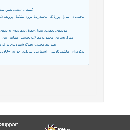
.کشفی، سعید، نقش پلیس در دادرسی کودکان ونوجوانان، فصلنامه دانش انتظامی، 11، 1387ص ۱۵۱.
محمدیان، سارا، پوربابک، محمدرضا،لزوم تشکیل پرونده شخ
موسوی، یعقوب، تحول حقوق شهروندی به سوی تأمین انتظام شه
مهرا، نسرین، مجموعه مقالات نخستین همایش بین المللی
نقی‏زاده، محمد،«نظریّه شهروندی در فرهنگ و
 Support