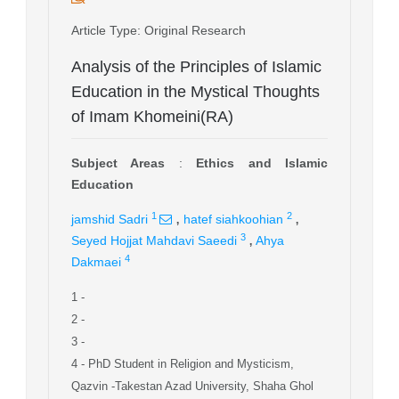
Article Type
: Original Research
Analysis of the Principles of Islamic
Education in the Mystical Thoughts
of Imam Khomeini(RA)
Subject Areas
:
Ethics and Islamic
Education
,
,
1
2
jamshid Sadri
hatef siahkoohian
,
3
Seyed Hojjat Mahdavi Saeedi
Ahya
4
Dakmaei
1
-
2
-
3
-
4
- PhD Student in Religion and Mysticism,
Qazvin -Takestan Azad University, Shaha Ghol