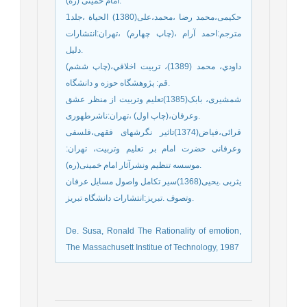
امام خمینی (ره).
حکیمی،محمد رضا ،محمد،علی(1380) الحیاة ،جلد1
مترجم:احمد آرام ،(چاپ چهارم) ،تهران:انتشارات
دلیل.
داودي،‌ محمد (1389)، تربيت اخلاقي،‌(چاپ ششم)
قم: پژوهشگاه حوزه و دانشگاه.
شمشیری، بابک(1385)تعلیم وتربیت از منظر عشق
وعرفان،(چاپ اول) ،تهران:ناشرطهوری.
قرائی،فیاض(1374)تاثیر نگرشهای فقهی،فلسفی
وعرفانی حضرت امام بر تعلیم وتربیت، تهران:
موسسه تنظیم ونشرآثار امام خمینی(ره).
یثربی .یحیی(1368)سیر تکامل واصول مسایل عرفان
وتصوف .تبریز:انتشارات دانشگاه تبریز.
De. Susa, Ronald The Rationality of emotion,
The Massachusett Institue of Technology, 1987