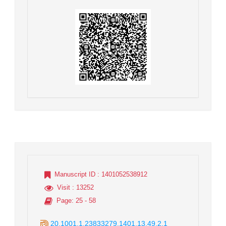
Manuscript ID
: 1401052538912
Visit
: 13252
Page
: 25 - 58
20.1001.1.23833279.1401.13.49.2.1