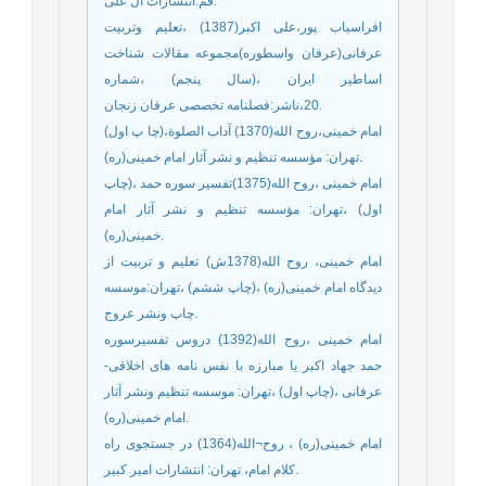
قم:انتشارات آل علی.
افراسیاب پور،علی اکبر(1387) ،تعلیم وتربیت
عرفانی(عرفان واسطوره)مجموعه مقالات شناخت
اساطیر ایران ،(سال پنجم) ،شماره
20،ناشر:فصلنامه تخصصی عرفان زنجان.
امام خمینی،روح الله(1370) آداب الصلوة،(چا پ اول)
تهران: مؤسسه تنظیم و نشر آثار امام خمینی(ره).
امام خمینی ،روح الله(1375)تفسیر سوره حمد ،(چاپ
اول) ،تهران: مؤسسه تنظیم و نشر آثار امام
خمینی(ره).
امام خمینی، روح الله(1378ش) تعلیم و تربیت از
دیدگاه امام خمینی(ره) ،(چاپ ششم) ،تهران:موسسه
چاپ ونشر عروج.
امام خمینی ،روح الله(1392) دروس تفسیرسوره
حمد جهاد اكبر يا مبارزه با نفس نامه هاى اخلاقى-
عرفانى ،(چاپ اول) ،تهران: موسسه تنظیم ونشر آثار
امام خمینی(ره).
امام خمینی(ره) ، روح¬الله(1364) در جستجوی راه
کلام امام، تهران: انتشارات امیر کبیر.