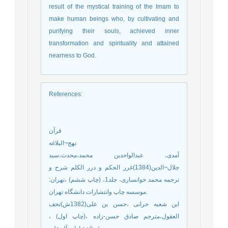
result of the mystical training of the Imam to
make human beings who, by cultivating and
purifying their souls, achieved inner
transformation and spirituality and attained
nearness to God.
References
:
قرآن
نهج¬البلاغه
آﻣﺪی، ﻋﺒﺪاﻟﻮاﺣﺪبن محمد،محدث،سید
جلال¬الدین(1384)ﻏﺮر اﻟﺤﮑﻢ و درر اﻟﮑﻠﻢ ﺷﺮح و
ﺗﺮﺟﻤﻪ ﻣﺤﻤﺪ ﺧﻮاﻧﺴﺎری، جلد1، (چاپ ششم) ،ﺗﻬﺮان:
موسسه چاپ واﻧﺘﺸﺎرات داﻧﺸﮕﺎه ﺗﻬﺮان.
ابن شعبه حرانی ،حسن بن علی(1382ش)تحف
العقول،مترجم صادق حسن-زاده ،(چاپ اول) ،