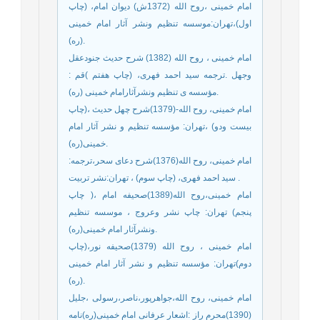
امام خمینی ،روح الله (1372ش) دیوان امام، (چاپ
اول)،تهران:موسسه تنظیم ونشر آثار امام خمینی
(ره).
امام خمینی ، روح الله (1382) شرح حدیث جنودعقل
وجهل .ترجمه سید احمد فهری، (چاپ هفتم )قم :
مؤسسه ی تنظیم ونشرآثارامام خمینی (ره).
امام خمینی، روح الله-(1379)شرح چهل حدیث ،(چاپ
بیست ودو) ،تهران: مؤسسه تنظیم و نشر آثار امام
خمینی(ره).
امام خمینی، روح الله(1376)ﺷﺮح دﻋﺎی ﺳﺤﺮ،ترجمه:
سید احمد فهری، (چاپ سوم) ، تهران:نشر تربیت .
امام خمینی،روح الله(1389)صحیفه امام ،( چاپ
پنجم) تهران: چاپ نشر وعروج ، موسسه تنظیم
ونشرآثار امام خمینی(ره).
امام خمینی ، روح الله (1379)ﺻﺤﯿﻔﻪ ﻧﻮر،(چاپ
دوم)تهران: ﻣﺆﺳﺴﻪ ﺗﻨﻈﯿﻢ و ﻧﺸﺮ آﺛﺎر اﻣﺎم ﺧﻤﯿﻨﯽ
(ره).
امام خمینی، روح الله،جواهرپور،ناصر،رسولی ،جلیل
(1390)محرم راز :اشعار عرفانی امام خمینی(ره)نامه