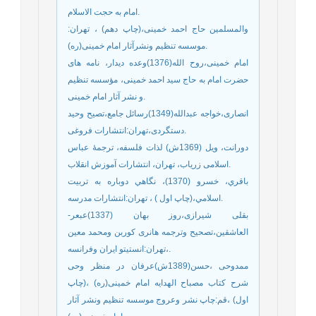
امام به حجت الاسلام.
والمسلمین حاج احمد خمینی،(چاپ دهم) ، تهران:
موسسه تنظیم ونشرآثار امام خمینی(ره).
امام خمینی،روح الله(1376)وعده دیدار، نامه های
حضرت امام به حاج سید احمد خمینی، مؤسسه تنظیم
و نشر آثار امام خمینی.
انصاری،خواجه عبدالله(1349)رسائل جامع،تصیح وحید
دستگردی،تهران:انتشارات فروغی.
دورانت، ویل (1369ش) لذات فلسفه‏‏، ترجمۀ عباس
زریاب، تهران، انتشارات آموزش انقلاب‏‎ ‎‏اسلامی.
باقري، خسرو (1370)، نگاهي دوباره به تربيت
اسلامي،(چاپ اول ) ، تهران:انتشارات مدرسه.
بقلی شیرازی،روز بهان (1337)عبعر-
العاشقین،تصحیح وترجمه هانری کوربن ومحمد معین
،تهران:انستیتو ایران وفرانسه.
ممدوحی ،حسن(1389ش)عرفان در منظر وحی
شرح کتاب مصباح الهدایه امام خمینی(ره) ،(چاپ
اول) ،قم:چاپ نشر وعروج موسسه تنظیم ونشر آثار