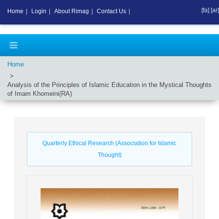
[fa]
[ar]
Home
|
Login
|
About Rimag
|
Contact Us
|
Home
Analysis of the Principles of Islamic Education in the Mystical Thoughts
of Imam Khomeini(RA)
Quarterly Ethical Research (Association for Islamic
Thought)