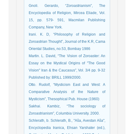
Gnoli. Gerardo, “Zoroastrianism”, The
Encyclopedia of Religion, Mircea Eliade, Vol.
15, pp. 579- 591, Macmilan Publishing
Company, New York.
Irani. K. D, “Philosophy of Religion and
Zoroastrian Thought”, Journal of the K.R, Cama
Oriental Studies, no.53, Bombay 1986
Martin. L. David, “The Vision of Zoroaster: An
Essay on the Mystical Origins of "The Good
Vision" Iran & the Caucasus”, Vol. 3/4 pp. 9-32
Published by: BRILL 1999/2000.
Otto. Rudolf, “Mysticism East and West: A
Comparative Analysis of the Nature of
Mysticism”, Thesophical Pub. House (1960)
Sakhai. Kambiz, “The sociology of
Zoroastrianism”, Columbia University. 2000.
Schlerath, b. Schlerath, B., "Aša, Avestan Aša",
Encyclopedia Iranica, Ehsan Yarshater (ed.),