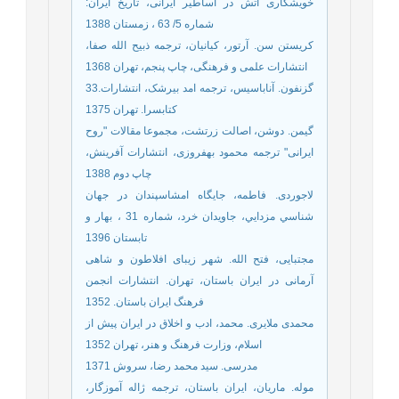
خویشکاری آتش در اساطیر ایرانی، تاریخ ایران:
شماره 5/ 63 ، زمستان 1388
کریستن سن. آرتور، کیانیان، ترجمه ذبیح الله صفا،
انتشارات علمی و فرهنگی، چاپ پنجم، تهران 1368
33.گزنفون. آناباسیس، ترجمه امد بیرشک، انتشارات
کتابسرا. تهران 1375
گیمن. دوشن، اصالت زرتشت، مجموعا مقالات "روح
ایرانی" ترجمه محمود بهفروزی، انتشارات آفرینش،
چاپ دوم 1388
لاجوردی. فاطمه، جایگاه امشاسپندان در جهان
شناسي مزدایي، جاویدان خرد، شماره 31 ، بهار و
تابستان 1396
مجتبایی، فتح الله. شهر زیبای افلاطون و شاهی
آرمانی در ایران باستان، تهران. انتشارات انجمن
فرهنگ ایران باستان. 1352
محمدی ملایری. محمد، ادب و اخلاق در ایران پیش از
اسلام، وزارت فرهنگ و هنر، تهران 1352
مدرسی. سید محمد رضا، سروش 1371
موله. ماریان، ایران باستان، ترجمه ژاله آموزگار،