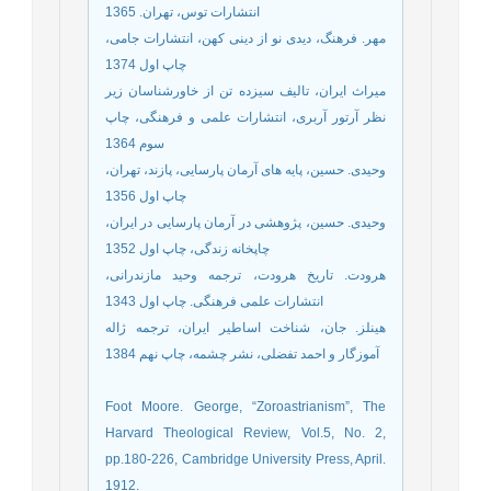
انتشارات توس، تهران. 1365
مهر. فرهنگ، دیدی نو از دینی کهن، انتشارات جامی،
چاپ اول 1374
میراث ایران، تالیف سیزده تن از خاورشناسان زیر
نظر آرتور آربری، انتشارات علمی و فرهنگی، چاپ
سوم 1364
وحیدی. حسین، پایه های آرمان پارسایی، پازند، تهران،
چاپ اول 1356
وحیدی. حسین، پژوهشی در آرمان پارسایی در ایران،
چاپخانه زندگی، چاپ اول 1352
هرودت. تاریخ هرودت، ترجمه وحید مازندرانی،
انتشارات علمی فرهنگی. چاپ اول 1343
هینلز. جان، شناخت اساطیر ایران، ترجمه ژاله
آموزگار و احمد تفضلی، نشر چشمه، چاپ نهم 1384
Foot Moore. George, “Zoroastrianism”, The
Harvard Theological Review, Vol.5, No. 2,
pp.180-226, Cambridge University Press, April.
1912.