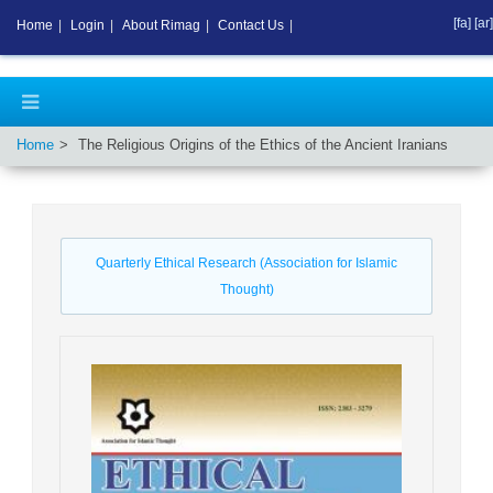
[fa]
[ar]
Home
|
Login
|
About Rimag
|
Contact Us
|
Home
The Religious Origins of the Ethics of the Ancient Iranians
Quarterly Ethical Research (Association for Islamic
Thought)