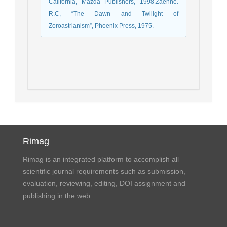
California, Mazda Publishers, 1998.Zaehne.
R.C, “The Dawn and Twilight of
Zoroastrianism”, Phoenix Press, 1975.
Rimag
Rimag is an integrated platform to accomplish all
scientific journal requirements such as submission,
evaluation, reviewing, editing, DOI assignment and
publishing in the web.