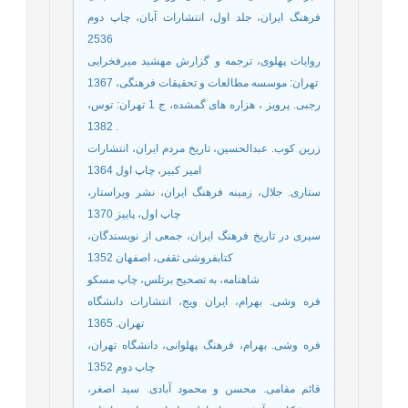
فرهنگ ایران، جلد اول، انتشارات آبان، چاپ دوم
2536
روایات پهلوی، ترجمه و گزارش مهشید میرفخرایی
تهران: موسسه مطالعات و تحقیقات فرهنگی، 1367
رجبی. پرویز ، هزاره های گمشده، ج 1 تهران: توس،
1382 .
زرین کوب. عبدالحسین، تاریخ مردم ایران، انتشارات
امیر کبیر، چاپ اول 1364
ستاری. جلال، زمینه فرهنگ ایران، نشر ویراستار،
چاپ اول، پاییز 1370
سیری در تاریخ فرهنگ ایران، جمعی از نویسندگان،
کتابفروشی ثقفی، اصفهان 1352
شاهنامه، به تصحیح برتلس، چاپ مسکو
فره وشی. بهرام، ایران ویج، انتشارات دانشگاه
تهران. 1365
فره وشی. بهرام، فرهنگ پهلوانی، دانشگاه تهران،
چاپ دوم 1352
قائم مقامی. محسن و محمود آبادی. سید اصغر،