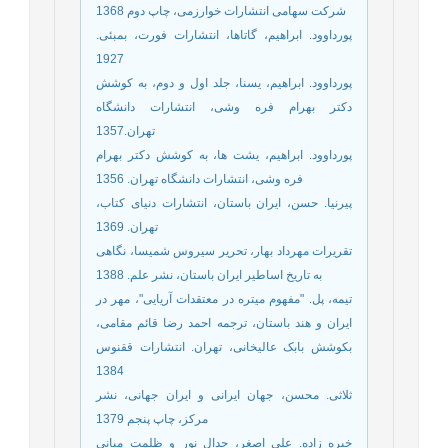
شرکت سهامی انتشارات خوارزمی، چاپ دوم 1368
پورداوود. ابراهیم، گاتاها، انتشارات فورت، بمبئی.
1927
پورداوود. ابراهیم، یسنا، جلد اول و دوم، به کوشش
دکتر بهرام فره وشی، انتشارات دانشگاه
تهران.1357
پورداوود. ابراهیم، یشت ها، به کوشش دکتر بهرام
فره وشی، انتشارات دانشگاه تهران. 1356
پیرنیا. حسن، ایران باستان، انتشارات دنیای کتاب،
تهران. 1369
تقریرات مهرداد بهار، تحریر سیروس شمیسا، نگاهی
به تاریخ اساطیر ایران باستان، نشر علم. 1388
تیمه، پل. "مفهوم میتره در معتقدات آریایی"، مهر در
ایران و هند باستان، ترجمه احمد رضا قائم مقامی،
بکوشش بابک عالیخانی، تهران. انتشارات ققنوس
1384
ثلاثی. محسن، جهان ایرانی و ایران جهانی، نشر
مرکز، چاپ پنجم 1379
خبره زاده. علی اصغر، جدال نور و ظلمت مبانی