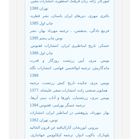
آموزگار. ژاله، زبان فرهنگ اسطوره، انتشارات معین.
تهران 1386
باقری. مهری، دین‌های ایران باستان، نشر قطره،
چاپ اول 1385
فرنبغ دادگی، بندهشن، ، ترجمه مهرداد بهار، نشر
توس چاپ پنجم 1395
عسکر، تاریخ اساطیری ایران، انتشارات ققنوس.
چاپ اول 1388
بویس. مری، آیین زرتشت روزگار و قدرت
ماندگاریش، ترجمه ابوالحسن فهامی، انتشارات نگاه
1388
بویس. مری، چکیده تاریخ کیش زرتشت، ترجمه
همایون صنعتی زاده، انتشارات صفی علیشاه، 1377
بویس. مری، زرتشتیان، باورها و آداب دینی آن‌ها،
ترجمه عسگر بهرامی، ققنوس 1384
بهار. مهرداد، پژوهشی در اساطیر ایران، انتشارات
توس، تهران 1362
بیرونی. ابوریحان، آثارالباقیه عن قرون الخالیه
پلوتارک. یاکوب ادوار، ترجمه کیکاووس جهانداری،