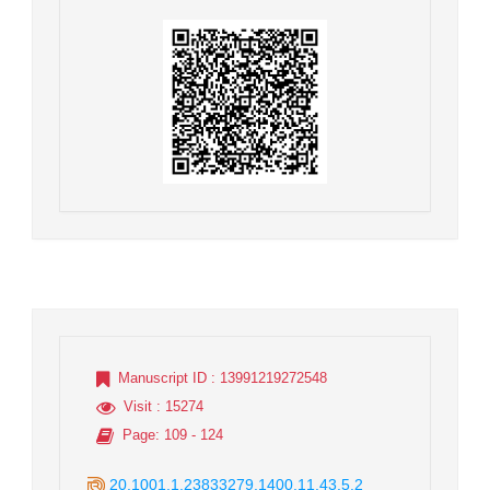
Manuscript ID
: 13991219272548
Visit
: 15274
Page
: 109 - 124
20.1001.1.23833279.1400.11.43.5.2