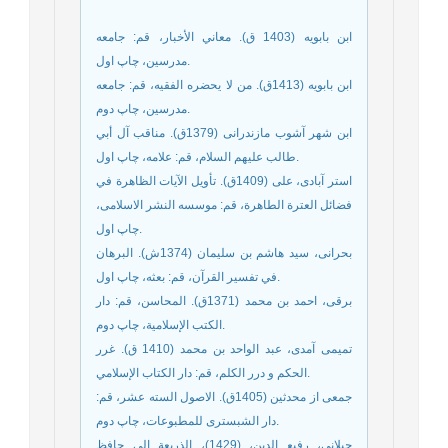
ابن بابویه (1403 ق). معاني الأخبار، قم: جامعه
مدرسين‏، چاپ اول.
ابن بابویه (1413ق). من لا يحضره الفقيه، قم: جامعه
مدرسين‏، چاپ دوم.
ابن شهر آشوب مازندرانى (1379ق). مناقب آل أبي
طالب عليهم السلام، قم: علامه، چاپ اول.
استر آبادی، علی (1409ق). تأويل الآيات الظاهرة في
فضائل العترة الطاهرة، قم: موسسه النشر الاسلامی،
چاپ اول.
بحرانی، سید هاشم بن سلیمان (1374ش). البرهان
في تفسير القرآن، قم: بعثه، چاپ اول.
برقى، احمد بن محمد (1371ق). المحاسن، قم: دار
الكتب الإسلامية، چاپ دوم.
تميمى آمدى، عبد الواحد بن محمد (1410 ق). غرر
الحكم و درر الكلم، قم: دار الكتاب الإسلامي.
جمعی از محدثین (1405ق). الاصول السته عشر، قم:
دار الشبستری للمطبوعات، چاپ دوم.
جيلانى، رفيع الدين، (1429)، الذريعة إلى حافظ