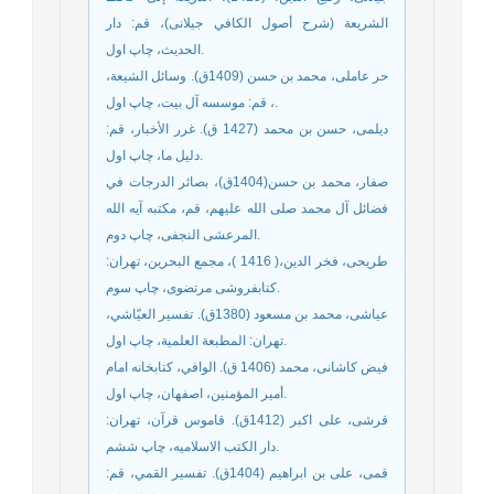
الشريعة (شرح أصول الكافي جيلانى)، قم: دار
الحدیث، چاپ اول.
حر عاملی، محمد بن حسن (1409ق). وسائل الشيعة،
، قم: موسسه آل بیت، چاپ اول.
ديلمى، حسن بن محمد (1427 ق). غرر الأخبار، قم:
دلیل ما، چاپ اول.
صفار، محمد بن حسن(1404ق)، بصائر الدرجات في
فضائل آل محمد صلى الله عليهم، قم، مکتبه آیه الله
المرعشی النجفی، چاپ دوم.
طريحى، فخر الدين،( 1416 )، مجمع البحرين، تهران:
كتابفروشى مرتضوى، چاپ سوم.
عياشى، محمد بن مسعود (1380ق). تفسير العيّاشي،
تهران: المطبعة العلمية، چاپ اول.
فيض كاشانى، محمد (1406 ق). الوافي، كتابخانه امام
أمير المؤمنين‏، اصفهان‏، چاپ اول.
قرشی، علی اکبر (1412ق). قاموس قرآن، تهران:
دار الکتب الاسلامیه، چاپ ششم.
قمى، على بن ابراهيم (1404ق). تفسير القمي، قم: