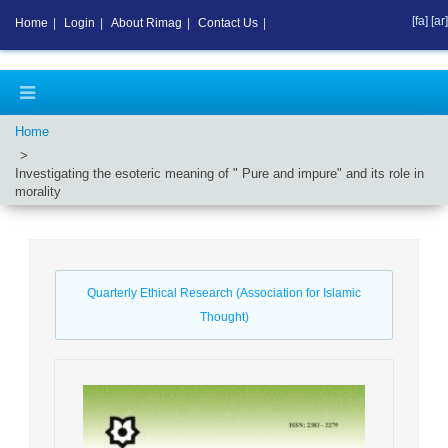
[fa]
[ar]
Home
|
Login
|
About Rimag
|
Contact Us
|
Home
Investigating the esoteric meaning of " Pure and impure" and its role in
morality
Quarterly Ethical Research (Association for Islamic
Thought)