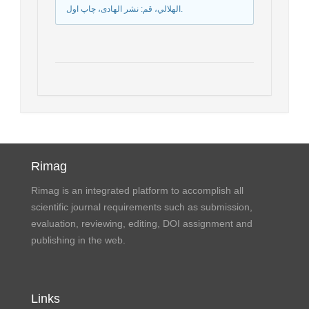
الهلالي، قم: نشر الهادی‏، چاپ اول.
Rimag
Rimag is an integrated platform to accomplish all
scientific journal requirements such as submission,
evaluation, reviewing, editing, DOI assignment and
publishing in the web.
Links