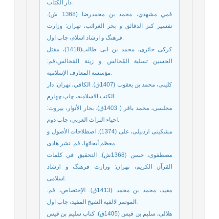
دار الکتاب.
قمي مشهدي، محمد بن محمدرضا (1368 ش).
تفسير كنز الدقائق و بحر الغرائب، تهران: وزارت
فرهنگ و ارشاد اسلام‏، چاپ اول.
کرکی حائری، محمد بن ابی طالب(1418)، مقتل
الحسین تسلیة المُجالس و زینة المَجالس،قم:
مؤسسة المعارف الإسلامية.
کلینی، محمد بن یعقوب (1407ق). الكافي، تهران: دار
الکتب الاسلامیه‏، چاپ چهارم.
مجلسی، محمد باقر ( 1403ق). بحار الأنوار، بیروت:
احیاء التراث العربی‏، چاپ دوم.
مشكينى اردبيلى، على (1374). اصطلاحات الأصول و
معظم أبحاثها، قم: نشر هادی.
مصطفوی، حسن (1368ش). التحقيق في كلمات
القرآن الكريم، تهران: وزارت فرهنگ و ارشاد
اسلامی.
مفيد، محمد بن محمد (1413ق). الإختصاص، قم:
الموتمر لالفية الشيخ المفيد‏، چاپ اول.
هلالی، سلیم بن قیس (1405ق). كتاب سليم بن قيس