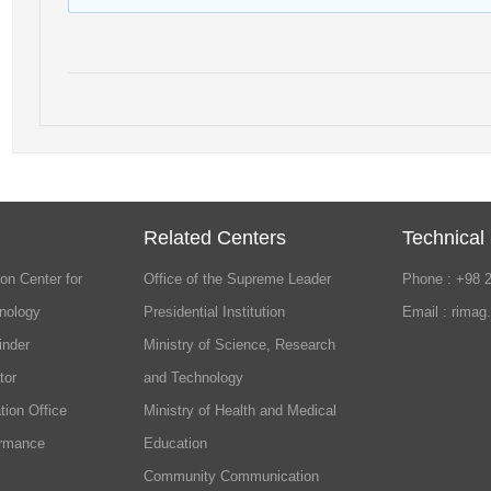
Related Centers
Technical
on Center for
Office of the Supreme Leader
Phone : +98 
nology
Presidential Institution
Email : rimag
inder
Ministry of Science, Research
tor
and Technology
tion Office
Ministry of Health and Medical
ormance
Education
Community Communication