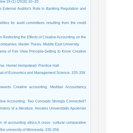
view 19 (1) (2016) 10–20.
e External Auditor's Role in Banking Regulation and
ities for audit committees resulting from the credit
n Restricting the Effects of Creative Accounting on the
Companies. Master Thesis، Middle East University.
emy of Fair View Principle-Getting to Know Creative
 Use. Hemel Hempstead: Prentice Hall.
ournal of Economics and Management Science، 335-358.
Towards Creative accounting. Meditari Accountancy
ative Accounting: Two Concepts Strongly Connected?
istory of a literature. Annales Universitatis Apulensis
 of accounting athics.A cross- cultural comparative
f the university of Minnesota. 335-358.