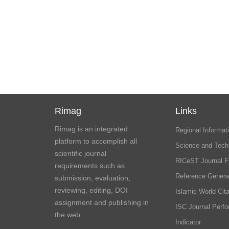
Rimag
Links
Rimag is an integrated
Regional Informati
platform to accomplish all
Science and Tech
scientific journal
RICeST Journal F
requirements such as
Reference Genera
submission, evaluation,
reviewing, editing, DOI
Islamic World Cita
assignment and publishing in
ISC Journal Perf
the web.
Indicator