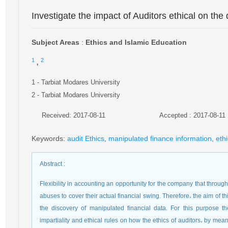
Investigate the impact of Auditors ethical on the
Subject Areas
:
Ethics and Islamic Education
,
1
2
1
- Tarbiat Modares University
2
- Tarbiat Modares University
Received: 2017-08-11
Accepted : 2017-08-11
Keywords
:
audit Ethics
,
manipulated finance information
,
ethi
Abstract
:
Flexibility in accounting an opportunity for the company that throug
abuses to cover their actual financial swing. Therefore، the aim of thi
the discovery of manipulated financial data. For this purpose the
impartiality and ethical rules on how the ethics of auditors، by me