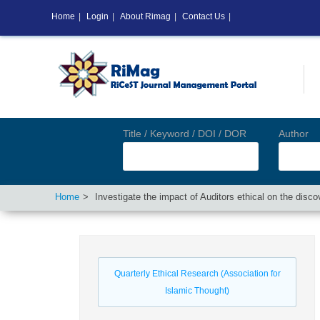
Home
|
Login
|
About Rimag
|
Contact Us
|
Title / Keyword / DOI / DOR
Author
Home
Investigate the impact of Auditors ethical on the disco
Quarterly Ethical Research (Association for
Islamic Thought)