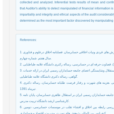
collected and analyzed. Inferential tests results of mean and confi
that Auditor's ability to detect manipulated of financial information 
impartiality and integrity and ethical aspects of the audit considerably
determined as the most important factor discovered by manipulating f
References
:
1. بنی مهد بهمن، بیگی هرچگانی ابراهیم (1391)، رابطه بین ارزش های فردی ونیات اخلاقی حسابرسان. فصلنامه اخلاق درعلوم و فناوری
سال هفتم. شماره چهارم.
3. ثقفی علی، باباجانی، یگانه حساس (1385)، عوامل مؤثر بر استقلال وشایستگی اعضای جامعه حسابداران رسمی ایران در ارائه خدمات
گواهی، رساله دکتری دانشگاه علامه طباطبایی.
4. خیراللهی فرشید، برزیده فرخ (1391)، مسئولیت پاسخ گوئی ،هزینه های شهرت و رفتار فرصت طلبانه حسابرسان، رساله دکتری
تیرماه 1391.
5. رحیمی فروغ، اعتمادی حسین (1388)، بررسی تأثیر تشکیل جامعه حسابداران رسمی ایران بر استقلال ظاهری حسابرسان، پایان نامه
کارشناسی ارشد دانشگاه تربیت مدرس.
6. صالحی مقدم محمدحسین، اسماعیل زاده علی (1394)، بررسی رابطه بین اخلاق و افشاء تقلب در موسسات حسابرسی، ﺩﻭﻣﯿﻦ
ﮐﻨﻔﺮﺍﻧﺲ ﺑﯿﻦ ﺍﻟﻤﻠﻠﯽ ﭘﮋﻭﻫﺶ ﻫﺎﯼ ﻧﻮﯾﻦ ﺩﺭ ﻣﺪﯾﺮﯾﺖ، ﺍﻗﺘﺼﺎﺩ ﻭ ﺣﺴﺎﺑﺪﺍﺭﯼ.