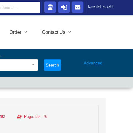
[العربية]
[فارسی]
Order
Contact Us
s
Advanced
Search
292
Page
: 59 - 76