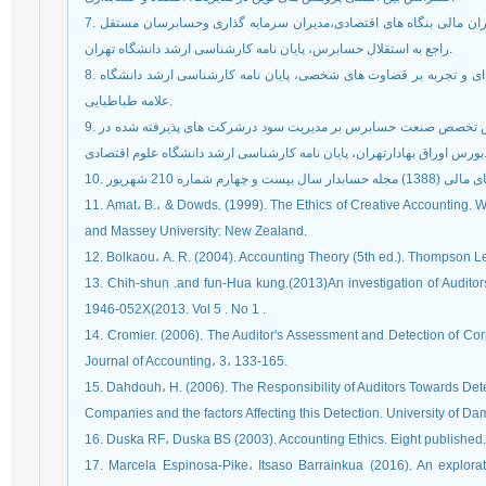
7. عبداللهی حسین، بهرام فر نقی (1380)، بررسی دیدگاه مدیران مالی بنگاه های اقتصادی،مدیران سرمایه گذاری وحسابرسان مستقل
راجع به استقلال حسابرس، پایان نامه کارشناسی ارشد دانشگاه تهران.
8. مقصودی امید، یگانه حساس (1389)، تأثیر آئین رفتار حرفه ای و تجربه بر قضاوت های شخصی، پایان نامه کارشناسی ارشد دانشگاه
علامه طباطبایی.
9. ناظمی اردکانی مهدی، اعتمادی حسین (1388)، بررسی نقش تخصص صنعت حسابرس بر مدیریت سود درشرکت های پذیرفته شده در
 پایان نامه کارشناسی ارشد دانشگاه علوم اقتصادی
11. Amat، B.، & Dowds. (1999). The Ethics of Creative Accounting. 
and Massey University: New Zealand.
12. Bolkaou، A. R. (2004). Accounting Theory (5th ed.). Thompson L
13. Chih-shun .and fun-Hua kung.(2013)An investigation of Auditors
1946-052X(2013. Vol 5 . No 1 .
14. Cromier. (2006). The Auditor's Assessment and Detection of Co
Journal of Accounting، 3، 133-165.
15. Dahdouh، H. (2006). The Responsibility of Auditors Towards Detec
Companies and the factors Affecting this Detection. University of Da
16. Duska RF، Duska BS (2003). Accounting Ethics. Eight published. 
17. Marcela Espinosa-Pike، Itsaso Barrainkua (2016). An explora