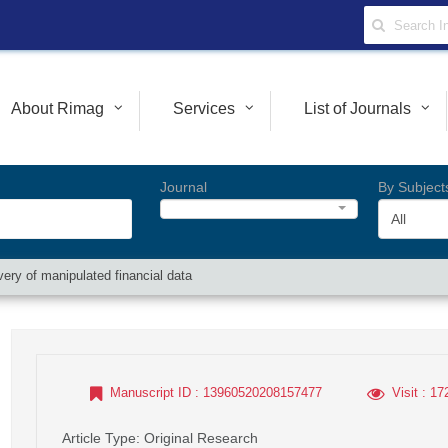
About Rimag
Services
List of Journals
Journal
By Subject
All
very of manipulated financial data
Manuscript ID
: 13960520208157477
Visit
: 17
Article Type
: Original Research