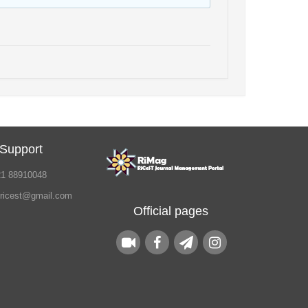
 Support
21 88910048
.ricest@gmail.com
Official pages