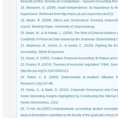
theaudit conflict، Revista de Contabilidad – Spanish Accounting Re
18. Marianne، O. (2006). Audit Independence: Its Importance to th
Supervision. Retrieved from http://mpra.ub.uni-muenchen.de/231/
19. Marks، B. (2009). Ethics and Governance: Evolving responsibil
crunch. Working Paper، University of Johannesburg.
20. Matar، M.، & Al Halabi، L. (2009). The Role of External Auditors i
Credibility of Financial Data Issued by the Jordanian Shareholding 
21. Moldovan، R.، Achim، S.، & Avram، C. (2010). Fighting the En
Accounting. Stiinte Economice.
22. Naser، K. (1993). Creative Financial Accounting: Its Nature and
23. Posner، R. (1974). Theories of economic regulation' 5 Bell. J
http://dx.doi.org/10.2307/3003113
24. Rabin، C. E. (2005). Determinants of Auditors' Attitudes 
Research،13(2)،67-88.
25. Vladu، A.، & Matis، D. (2010). Corporate Governance and Cre
Some Interesting Insights Highlighted by Constructing the Internal H
Series Oeconomica، 12(1).
26. Yi-Hui Ho.(2007).Undergraduate accounting student perception
study.A dissertation submitted to the faculty of the graduate school o